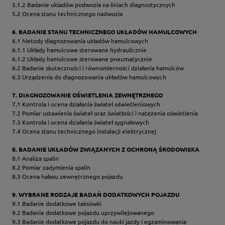
5.1.2 Badanie ukladów podwozia na liniach diagnostycznych
5.2 Ocena stanu technicznego nadwozia
6. BADANIE STANU TECHNICZNEGO UKŁADÓW HAMULCOWYCH
6.1 Metody diagnozowania układów hamulcowych
6.1.1 Układy hamulcowe sterowane hydraulicznie
6.1.2 Układy hamulcowe sterowane pneumatycznie
6.2 Badanie skuteczności i równomierności działania hamulców
6.3 Urządzenia do diagnozowania układów hamulcowych
7. DIAGNOZOWANIE OŚWIETLENIA ZEWNĘTRZNEGO
7.1 Kontrola i ocena działania świateł oświetleniowych
7.2 Pomiar ustawienia świateł oraz światłości i natężenia oświetlenia
7.3 Kontrola i ocena działania świateł sygnałowych
7.4 Ocena stanu technicznego instalacji elektrycznej
8. BADANIE UKŁADÓW ZWIĄZANYCH Z OCHRONĄ ŚRODOWISKA
8.1 Analiza spalin
8.2 Pomiar zadymienia spalin
8.3 Ocena hałasu zewnętrznego pojazdu
9. WYBRANE RODZAJE BADAŃ DODATKOWYCH POJAZDU
9.1 Badanie dodatkowe taksówki
9.2 Badanie dodatkowe pojazdu uprzywilejowanego
9.3 Badanie dodatkowe pojazdu do nauki jazdy i egzaminowania