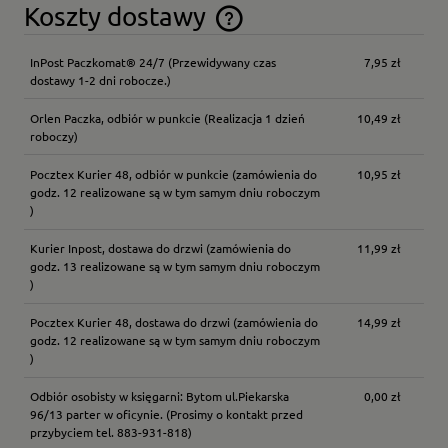
Koszty dostawy
Cena nie zawiera ewentualnych kosztów płatności
InPost Paczkomat® 24/7
(Przewidywany czas
7,95 zł
dostawy 1-2 dni robocze.)
Orlen Paczka, odbiór w punkcie
(Realizacja 1 dzień
10,49 zł
roboczy)
Pocztex Kurier 48, odbiór w punkcie
(zamówienia do
10,95 zł
godz. 12 realizowane są w tym samym dniu roboczym
)
Kurier Inpost, dostawa do drzwi
(zamówienia do
11,99 zł
godz. 13 realizowane są w tym samym dniu roboczym
)
Pocztex Kurier 48, dostawa do drzwi
(zamówienia do
14,99 zł
godz. 12 realizowane są w tym samym dniu roboczym
)
Odbiór osobisty w księgarni: Bytom ul.Piekarska
0,00 zł
96/13 parter w oficynie.
(Prosimy o kontakt przed
przybyciem tel. 883-931-818)