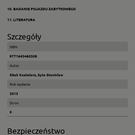
10. BADANIE POJAZDU ZABYTKOWEGO
11. LITERATURA
Szczegóły
ISBN
9771643460308
Autor
Sitek Kazimierz, Syta Stanisław
Rok wydania
2013
Stron
0
Bezpieczeństwo