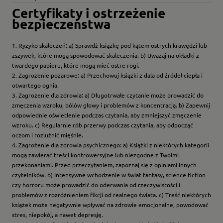
Certyfikaty i ostrzeżenie
bezpieczeństwa
1. Ryzyko skaleczeń: a) Sprawdź książkę pod kątem ostrych krawędzi lub
zszywek, które mogą spowodować skaleczenia. b) Uważaj na okładki z
twardego papieru, które mogą mieć ostre rogi.
2. Zagrożenie pożarowe: a) Przechowuj książki z dala od źródeł ciepła i
otwartego ognia.
3. Zagrożenie dla zdrowia: a) Długotrwałe czytanie może prowadzić do
zmęczenia wzroku, bólów głowy i problemów z koncentracją. b) Zapewnij
odpowiednie oświetlenie podczas czytania, aby zmniejszyć zmęczenie
wzroku. c) Regularnie rób przerwy podczas czytania, aby odpocząć
oczom i rozluźnić mięśnie.
4. Zagrożenie dla zdrowia psychicznego: a) Książki z niektórych kategorii
mogą zawierać treści kontrowersyjne lub niezgodne z Twoimi
przekonaniami. Przed przeczytaniem, zapoznaj się z opiniami innych
czytelników. b) Intensywne wchodzenie w świat fantasy, science fiction
czy horroru może prowadzić do oderwania od rzeczywistości i
problemów z rozróżnieniem fikcji od realnego świata. c) Treść niektórych
książek może negatywnie wpływać na zdrowie emocjonalne, powodować
stres, niepokój, a nawet depresję.