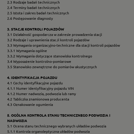
2.3 Rodzaje badań technicznych
2.4 Terminy badań technicznych
2.5 Istota i zakres badań technicznych
2.6 Postępowanie diagnosty
3. STACJE KONTROLI POJAZDÓW
3.1 Działalność gospodarcza w zakresie prowadzenia stacji
3.2 Rodzaje i uprawnienia stacJi kontroli pojazdów
3.3 Wymagania organizacyjno-techniczne dla stacji kontroli pojazdów
3.3.1 Wymagania ogólne
3.3.2 Wymagania dotyczące stanowiska kontrolnego
3.4 Wyposażenie kontrolno-pomiarowe
3.5 Stanowisko zewnętrzne do pomiarów akustycznych
4. IDENTYFIKACJA POJAZDU
4.1 Cechy identyfikacyjne pojazdu
4.1.1 Numer identyfikacyjny pojazdu VIN
4.1.2 Numer nadwozia, podwozia lub ramy
4.2 Tabliczka znamionowa producenta
4.3 Oznakowanie ogumienia
5. OGÓLNA KONTROLA STANU TECHNICZNEGO PODWOZIA I
NADWOZIA
5.1 Ocena stanu technicznego wybranych układów podwozia
5.1.1 Kontrola organoleptyczna układów podwozia