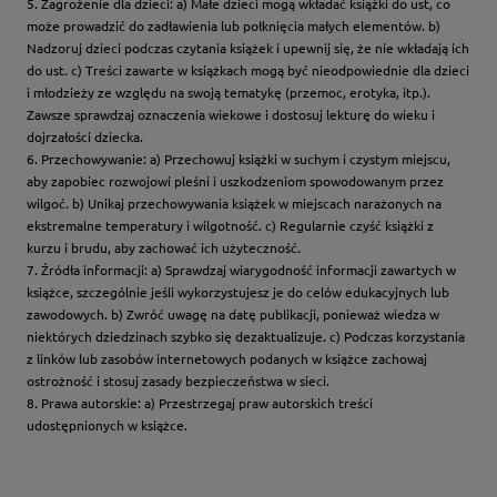
5. Zagrożenie dla dzieci: a) Małe dzieci mogą wkładać książki do ust, co
może prowadzić do zadławienia lub połknięcia małych elementów. b)
Nadzoruj dzieci podczas czytania książek i upewnij się, że nie wkładają ich
do ust. c) Treści zawarte w książkach mogą być nieodpowiednie dla dzieci
i młodzieży ze względu na swoją tematykę (przemoc, erotyka, itp.).
Zawsze sprawdzaj oznaczenia wiekowe i dostosuj lekturę do wieku i
dojrzałości dziecka.
6. Przechowywanie: a) Przechowuj książki w suchym i czystym miejscu,
aby zapobiec rozwojowi pleśni i uszkodzeniom spowodowanym przez
wilgoć. b) Unikaj przechowywania książek w miejscach narażonych na
ekstremalne temperatury i wilgotność. c) Regularnie czyść książki z
kurzu i brudu, aby zachować ich użyteczność.
7. Źródła informacji: a) Sprawdzaj wiarygodność informacji zawartych w
książce, szczególnie jeśli wykorzystujesz je do celów edukacyjnych lub
zawodowych. b) Zwróć uwagę na datę publikacji, ponieważ wiedza w
niektórych dziedzinach szybko się dezaktualizuje. c) Podczas korzystania
z linków lub zasobów internetowych podanych w książce zachowaj
ostrożność i stosuj zasady bezpieczeństwa w sieci.
8. Prawa autorskie: a) Przestrzegaj praw autorskich treści
udostępnionych w książce.