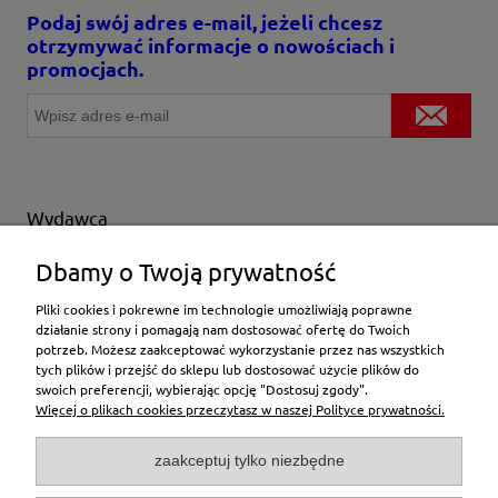
Podaj swój adres e-mail, jeżeli chcesz
otrzymywać informacje o nowościach i
promocjach.
Wydawca
Wybierz producenta
Dbamy o Twoją prywatność
Pliki cookies i pokrewne im technologie umożliwiają poprawne
działanie strony i pomagają nam dostosować ofertę do Twoich
potrzeb. Możesz zaakceptować wykorzystanie przez nas wszystkich
Moje konto
tych plików i przejść do sklepu lub dostosować użycie plików do
swoich preferencji, wybierając opcję "Dostosuj zgody".
Więcej o plikach cookies przeczytasz w naszej Polityce prywatności.
Płatności i dostawa
zaakceptuj tylko niezbędne
Pomoc