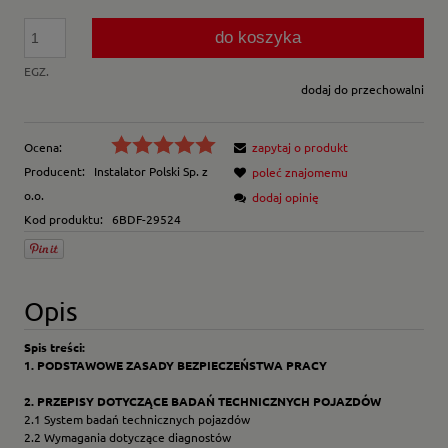
do koszyka
EGZ.
dodaj do przechowalni
Ocena:
zapytaj o produkt
Producent:
Instalator Polski Sp. z
poleć znajomemu
o.o.
dodaj opinię
Kod produktu:
6BDF-29524
Opis
Spis treści:
1. PODSTAWOWE ZASADY BEZPIECZEŃSTWA PRACY
2. PRZEPISY DOTYCZĄCE BADAŃ TECHNICZNYCH POJAZDÓW
2.1 System badań technicznych pojazdów
2.2 Wymagania dotyczące diagnostów