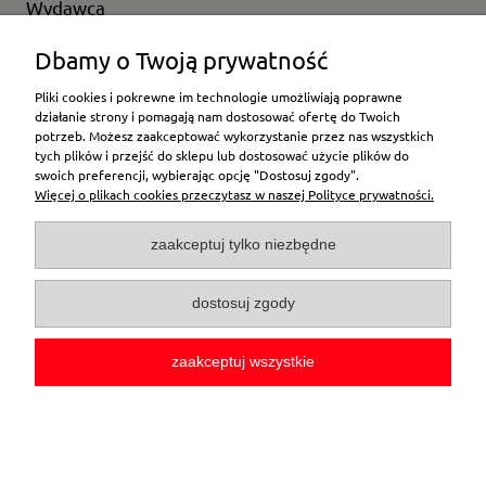
Wydawca
Wybierz producenta
Dbamy o Twoją prywatność
Pliki cookies i pokrewne im technologie umożliwiają poprawne
działanie strony i pomagają nam dostosować ofertę do Twoich
potrzeb. Możesz zaakceptować wykorzystanie przez nas wszystkich
Moje konto
tych plików i przejść do sklepu lub dostosować użycie plików do
swoich preferencji, wybierając opcję "Dostosuj zgody".
Więcej o plikach cookies przeczytasz w naszej Polityce prywatności.
Płatności i dostawa
zaakceptuj tylko niezbędne
Pomoc
dostosuj zgody
O firmie
zaakceptuj wszystkie
pokaż pełną wersję strony
Sklep internetowy Shoper.pl