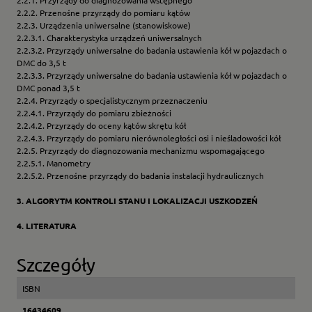
2.2.1. Przyrządy do diagnozowania wstępnego
2.2.2. Przenośne przyrządy do pomiaru kątów
2.2.3. Urządzenia uniwersalne (stanowiskowe)
2.2.3.1. Charakterystyka urządzeń uniwersalnych
2.2.3.2. Przyrządy uniwersalne do badania ustawienia kół w pojazdach o
DMC do 3,5 t
2.2.3.3. Przyrządy uniwersalne do badania ustawienia kół w pojazdach o
DMC ponad 3,5 t
2.2.4. Przyrządy o specjalistycznym przeznaczeniu
2.2.4.1. Przyrządy do pomiaru zbieżności
2.2.4.2. Przyrządy do oceny kątów skrętu kół
2.2.4.3. Przyrządy do pomiaru nierównoległości osi i nieśladowości kół
2.2.5. Przyrządy do diagnozowania mechanizmu wspomagającego
2.2.5.1. Manometry
2.2.5.2. Przenośne przyrządy do badania instalacji hydraulicznych
3. ALGORYTM KONTROLI STANU I LOKALIZACJI USZKODZEŃ
4. LITERATURA
Szczegóły
ISBN
16434609