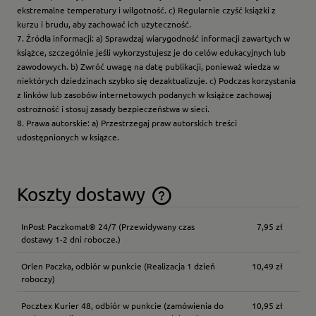
ekstremalne temperatury i wilgotność. c) Regularnie czyść książki z
kurzu i brudu, aby zachować ich użyteczność.
7. Źródła informacji: a) Sprawdzaj wiarygodność informacji zawartych w
książce, szczególnie jeśli wykorzystujesz je do celów edukacyjnych lub
zawodowych. b) Zwróć uwagę na datę publikacji, ponieważ wiedza w
niektórych dziedzinach szybko się dezaktualizuje. c) Podczas korzystania
z linków lub zasobów internetowych podanych w książce zachowaj
ostrożność i stosuj zasady bezpieczeństwa w sieci.
8. Prawa autorskie: a) Przestrzegaj praw autorskich treści
udostępnionych w książce.
Koszty dostawy
Cena nie zawiera ewentualnych kosztów płatności
InPost Paczkomat® 24/7
(Przewidywany czas
7,95 zł
dostawy 1-2 dni robocze.)
Orlen Paczka, odbiór w punkcie
(Realizacja 1 dzień
10,49 zł
roboczy)
Pocztex Kurier 48, odbiór w punkcie
(zamówienia do
10,95 zł