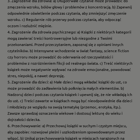
3. Zagrożenie dla zdrowia: a) Długotrwałe czytanie może prowadzić do
zmęczenia wzroku, bólów głowy i problemów z koncentracją. b) Zapewnij
odpowiednie oświetlenie podczas czytania, aby zmniejszyć zmęczenie
wzroku. c) Regularnie rób przerwy podczas czytania, aby odpocząć
oczom i rozluźnić mięśnie.
4. Zagrożenie dla zdrowia psychicznego: a) Książki z niektórych kategorii
mogą zawierać treści kontrowersyjne lub niezgodne z Twoimi
przekonaniami. Przed przeczytaniem, zapoznaj się z opiniami innych
czytelników. b) Intensywne wchodzenie w świat fantasy, science fiction
czy horroru może prowadzić do oderwania od rzeczywistości i
problemów z rozróżnieniem fikcji od realnego świata. c) Treść niektórych
książek może negatywnie wpływać na zdrowie emocjonalne, powodować
stres, niepokój, a nawet depresję.
5. Zagrożenie dla dzieci: a) Małe dzieci mogą wkładać książki do ust, co
może prowadzić do zadławienia lub połknięcia małych elementów. b)
Nadzoruj dzieci podczas czytania książek i upewnij się, że nie wkładają ich
do ust. c) Treści zawarte w książkach mogą być nieodpowiednie dla dzieci
i młodzieży ze względu na swoją tematykę (przemoc, erotyka, itp.).
Zawsze sprawdzaj oznaczenia wiekowe i dostosuj lekturę do wieku i
dojrzałości dziecka.
6. Przechowywanie: a) Przechowuj książki w suchym i czystym miejscu,
aby zapobiec rozwojowi pleśni i uszkodzeniom spowodowanym przez
wilgoć. b) Unikaj przechowywania książek w miejscach narażonych na