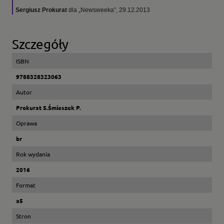
Sergiusz Prokurat
dla „Newsweeka”, 29.12.2013
Szczegóły
ISBN
9788328323063
Autor
Prokurat S.Śmieszek P.
Oprawa
br
Rok wydania
2016
Format
a5
Stron