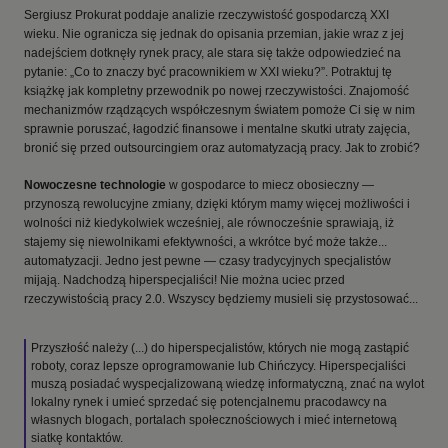
Sergiusz Prokurat poddaje analizie rzeczywistość gospodarczą XXI
wieku. Nie ogranicza się jednak do opisania przemian, jakie wraz z jej
nadejściem dotknęły rynek pracy, ale stara się także odpowiedzieć na
pytanie: „Co to znaczy być pracownikiem w XXI wieku?”. Potraktuj tę
książkę jak kompletny przewodnik po nowej rzeczywistości. Znajomość
mechanizmów rządzących współczesnym światem pomoże Ci się w nim
sprawnie poruszać, łagodzić finansowe i mentalne skutki utraty zajęcia,
bronić się przed outsourcingiem oraz automatyzacją pracy. Jak to zrobić?
Nowoczesne technologie
w gospodarce to miecz obosieczny —
przynoszą rewolucyjne zmiany, dzięki którym mamy więcej możliwości i
wolności niż kiedykolwiek wcześniej, ale równocześnie sprawiają, iż
stajemy się niewolnikami efektywności, a wkrótce być może także...
automatyzacji. Jedno jest pewne — czasy tradycyjnych specjalistów
mijają. Nadchodzą hiperspecjaliści! Nie można uciec przed
rzeczywistością pracy 2.0. Wszyscy będziemy musieli się przystosować...
Przyszłość należy (...) do hiperspecjalistów, których nie mogą zastąpić
roboty, coraz lepsze oprogramowanie lub Chińczycy. Hiperspecjaliści
muszą posiadać wyspecjalizowaną wiedzę informatyczną, znać na wylot
lokalny rynek i umieć sprzedać się potencjalnemu pracodawcy na
własnych blogach, portalach społecznościowych i mieć internetową
siatkę kontaktów.