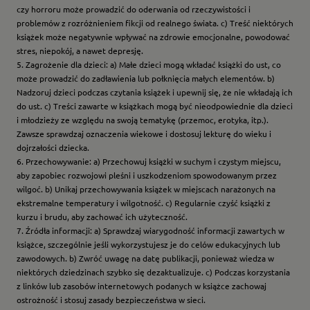
czy horroru może prowadzić do oderwania od rzeczywistości i
problemów z rozróżnieniem fikcji od realnego świata. c) Treść niektórych
książek może negatywnie wpływać na zdrowie emocjonalne, powodować
stres, niepokój, a nawet depresję.
5. Zagrożenie dla dzieci: a) Małe dzieci mogą wkładać książki do ust, co
może prowadzić do zadławienia lub połknięcia małych elementów. b)
Nadzoruj dzieci podczas czytania książek i upewnij się, że nie wkładają ich
do ust. c) Treści zawarte w książkach mogą być nieodpowiednie dla dzieci
i młodzieży ze względu na swoją tematykę (przemoc, erotyka, itp.).
Zawsze sprawdzaj oznaczenia wiekowe i dostosuj lekturę do wieku i
dojrzałości dziecka.
6. Przechowywanie: a) Przechowuj książki w suchym i czystym miejscu,
aby zapobiec rozwojowi pleśni i uszkodzeniom spowodowanym przez
wilgoć. b) Unikaj przechowywania książek w miejscach narażonych na
ekstremalne temperatury i wilgotność. c) Regularnie czyść książki z
kurzu i brudu, aby zachować ich użyteczność.
7. Źródła informacji: a) Sprawdzaj wiarygodność informacji zawartych w
książce, szczególnie jeśli wykorzystujesz je do celów edukacyjnych lub
zawodowych. b) Zwróć uwagę na datę publikacji, ponieważ wiedza w
niektórych dziedzinach szybko się dezaktualizuje. c) Podczas korzystania
z linków lub zasobów internetowych podanych w książce zachowaj
ostrożność i stosuj zasady bezpieczeństwa w sieci.