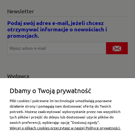
Newsletter
Podaj swój adres e-mail, jeżeli chcesz
otrzymywać informacje o nowościach i
promocjach.
Wydawca
Wybierz producenta
Dbamy o Twoją prywatność
Pliki cookies i pokrewne im technologie umożliwiają poprawne
działanie strony i pomagają nam dostosować ofertę do Twoich
potrzeb. Możesz zaakceptować wykorzystanie przez nas wszystkich
Moje konto
tych plików i przejść do sklepu lub dostosować użycie plików do
swoich preferencji, wybierając opcję "Dostosuj zgody".
Więcej o plikach cookies przeczytasz w naszej Polityce prywatności.
Płatności i dostawa