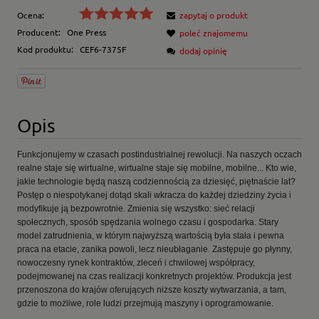
Ocena:
zapytaj o produkt
Producent:
One Press
poleć znajomemu
Kod produktu:
CEF6-7375F
dodaj opinię
Opis
Funkcjonujemy w czasach postindustrialnej rewolucji. Na naszych oczach
realne staje się wirtualne, wirtualne staje się mobilne, mobilne... Kto wie,
jakie technologie będą naszą codziennością za dziesięć, piętnaście lat?
Postęp o niespotykanej dotąd skali wkracza do każdej dziedziny życia i
modyfikuje ją bezpowrotnie. Zmienia się wszystko: sieć relacji
społecznych, sposób spędzania wolnego czasu i gospodarka. Stary
model zatrudnienia, w którym najwyższą wartością była stała i pewna
praca na etacie, zanika powoli, lecz nieubłaganie. Zastępuje go płynny,
nowoczesny rynek kontraktów, zleceń i chwilowej współpracy,
podejmowanej na czas realizacji konkretnych projektów. Produkcja jest
przenoszona do krajów oferujących niższe koszty wytwarzania, a tam,
gdzie to możliwe, role ludzi przejmują maszyny i oprogramowanie.