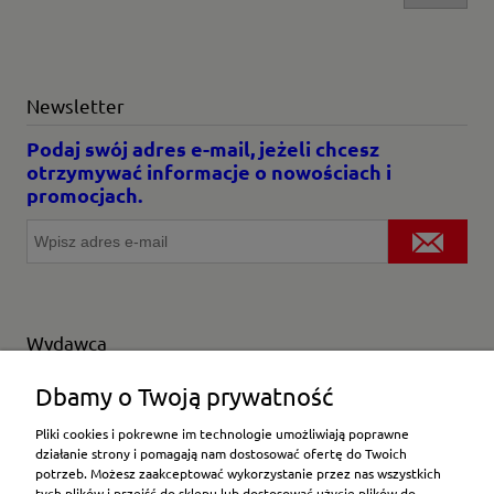
Newsletter
Podaj swój adres e-mail, jeżeli chcesz
otrzymywać informacje o nowościach i
promocjach.
Wydawca
Wybierz producenta
Dbamy o Twoją prywatność
Pliki cookies i pokrewne im technologie umożliwiają poprawne
działanie strony i pomagają nam dostosować ofertę do Twoich
potrzeb. Możesz zaakceptować wykorzystanie przez nas wszystkich
Moje konto
tych plików i przejść do sklepu lub dostosować użycie plików do