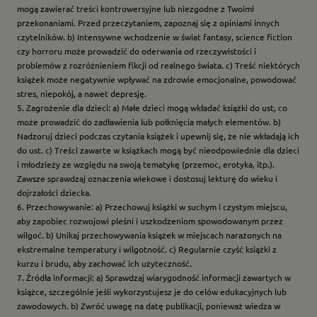
mogą zawierać treści kontrowersyjne lub niezgodne z Twoimi
przekonaniami. Przed przeczytaniem, zapoznaj się z opiniami innych
czytelników. b) Intensywne wchodzenie w świat fantasy, science fiction
czy horroru może prowadzić do oderwania od rzeczywistości i
problemów z rozróżnieniem fikcji od realnego świata. c) Treść niektórych
książek może negatywnie wpływać na zdrowie emocjonalne, powodować
stres, niepokój, a nawet depresję.
5. Zagrożenie dla dzieci: a) Małe dzieci mogą wkładać książki do ust, co
może prowadzić do zadławienia lub połknięcia małych elementów. b)
Nadzoruj dzieci podczas czytania książek i upewnij się, że nie wkładają ich
do ust. c) Treści zawarte w książkach mogą być nieodpowiednie dla dzieci
i młodzieży ze względu na swoją tematykę (przemoc, erotyka, itp.).
Zawsze sprawdzaj oznaczenia wiekowe i dostosuj lekturę do wieku i
dojrzałości dziecka.
6. Przechowywanie: a) Przechowuj książki w suchym i czystym miejscu,
aby zapobiec rozwojowi pleśni i uszkodzeniom spowodowanym przez
wilgoć. b) Unikaj przechowywania książek w miejscach narażonych na
ekstremalne temperatury i wilgotność. c) Regularnie czyść książki z
kurzu i brudu, aby zachować ich użyteczność.
7. Źródła informacji: a) Sprawdzaj wiarygodność informacji zawartych w
książce, szczególnie jeśli wykorzystujesz je do celów edukacyjnych lub
zawodowych. b) Zwróć uwagę na datę publikacji, ponieważ wiedza w