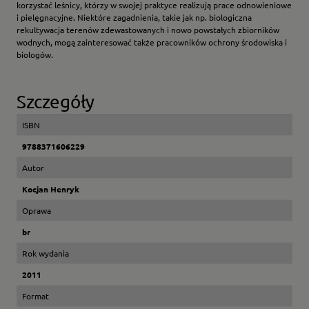
korzystać leśnicy, którzy w swojej praktyce realizują prace odnowieniowe
i pielęgnacyjne. Niektóre zagadnienia, takie jak np. biologiczna
rekultywacja terenów zdewastowanych i nowo powstałych zbiorników
wodnych, mogą zainteresować także pracowników ochrony środowiska i
biologów.
Szczegóły
ISBN
9788371606229
Autor
Kocjan Henryk
Oprawa
br
Rok wydania
2011
Format