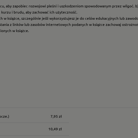
scu, aby zapobiec rozwojowi pleśni i uszkodzeniom spowodowanym przez wilgoć. b
z kurzu i brudu, aby zachować ich użyteczność.
ych w książce, szczególnie jeśli wykorzystujesz je do celów edukacyjnych lub zawo
ystania z linków lub zasobów internetowych podanych w książce zachowaj ostrożność
nionych w książce.
ocze.)
7,95 zł
nych kosztów
10,49 zł