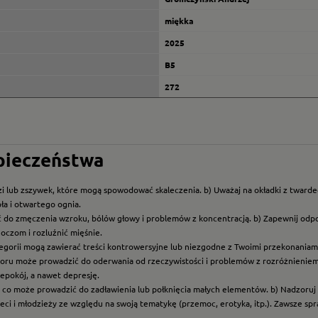
miękka
2025
B5
272
zpieczeństwa
i lub zszywek, które mogą spowodować skaleczenia. b) Uważaj na okładki z twarde
ła i otwartego ognia.
ć do zmęczenia wzroku, bólów głowy i problemów z koncentracją. b) Zapewnij odp
oczom i rozluźnić mięśnie.
ategorii mogą zawierać treści kontrowersyjne lub niezgodne z Twoimi przekonaniami
roru może prowadzić do oderwania od rzeczywistości i problemów z rozróżnieniem f
epokój, a nawet depresję.
t, co może prowadzić do zadławienia lub połknięcia małych elementów. b) Nadzoruj dz
eci i młodzieży ze względu na swoją tematykę (przemoc, erotyka, itp.). Zawsze sp