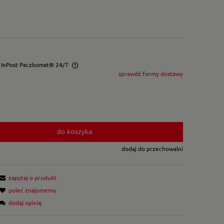
- InPost Paczkomat® 24/7
sprawdź formy dostawy
wentualnych kosztów
do koszyka
dodaj do przechowalni
zapytaj o produkt
poleć znajomemu
dodaj opinię