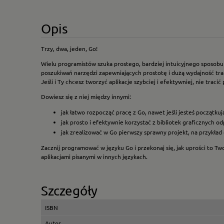
Opis
Trzy, dwa, jeden, Go!
Wielu programistów szuka prostego, bardziej intuicyjnego sposobu 
poszukiwań narzędzi zapewniających prostotę i dużą wydajność trafia
Jeśli i Ty chcesz tworzyć aplikacje szybciej i efektywniej, nie trac
Dowiesz się z niej między innymi:
jak łatwo rozpocząć pracę z Go, nawet jeśli jesteś początk
jak prosto i efektywnie korzystać z bibliotek graficznych o
jak zrealizować w Go pierwszy sprawny projekt, na przykład 
Zacznij programować w języku Go i przekonaj się, jak uprości to Two
aplikacjami pisanymi w innych językach.
Szczegóły
ISBN
Autor