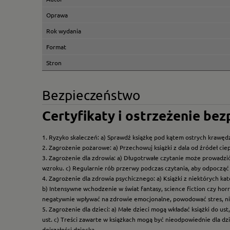
Oprawa
Rok wydania
Format
Stron
Bezpieczeństwo
Certyfikaty i ostrzeżenie be
1. Ryzyko skaleczeń: a) Sprawdź książkę pod kątem ostrych krawędz
2. Zagrożenie pożarowe: a) Przechowuj książki z dala od źródeł ciep
3. Zagrożenie dla zdrowia: a) Długotrwałe czytanie może prowadzi
wzroku. c) Regularnie rób przerwy podczas czytania, aby odpocząć 
4. Zagrożenie dla zdrowia psychicznego: a) Książki z niektórych k
b) Intensywne wchodzenie w świat fantasy, science fiction czy hor
negatywnie wpływać na zdrowie emocjonalne, powodować stres, ni
5. Zagrożenie dla dzieci: a) Małe dzieci mogą wkładać książki do us
ust. c) Treści zawarte w książkach mogą być nieodpowiednie dla dzi
dojrzałości dziecka.