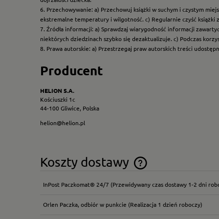
6. Przechowywanie: a) Przechowuj książki w suchym i czystym miej
ekstremalne temperatury i wilgotność. c) Regularnie czyść książki 
7. Źródła informacji: a) Sprawdzaj wiarygodność informacji zawart
niektórych dziedzinach szybko się dezaktualizuje. c) Podczas korz
8. Prawa autorskie: a) Przestrzegaj praw autorskich treści udostęp
Producent
HELION S.A.
Kościuszki 1c
44-100 Gliwice, Polska
helion@helion.pl
Koszty dostawy
InPost Paczkomat® 24/7
(Przewidywany czas dostawy 1-2 dni rob
Cena nie zawiera ewentual
płatności
Orlen Paczka, odbiór w punkcie
(Realizacja 1 dzień roboczy)