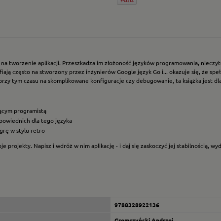
na tworzenie aplikacji. Przeszkadza im złożoność języków programowania, nieczytel
ją często na stworzony przez inżynierów Google język Go i... okazuje się, że spełni
ić przy tym czasu na skomplikowane konfiguracje czy debugowanie, ta książka jest dla
ującym programistą
dpowiednich dla tego języka
grę w stylu retro
je projekty. Napisz i wdróż w nim aplikację - i daj się zaskoczyć jej stabilnością, 
9788328922136
Gromczyński Andrzej