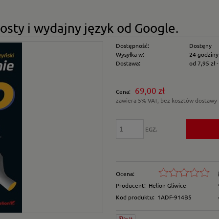
sty i wydajny język od Google.
Dostępność:
Dostęny
Wysyłka w:
24 godziny
Dostawa:
od 7,95 zł
Cena nie zawiera e
69,00 zł
Cena:
płatności
zawiera 5% VAT, bez kosztów dostawy
EGZ.
Ocena:
Producent:
Helion Gliwice
Kod produktu:
1ADF-914B5