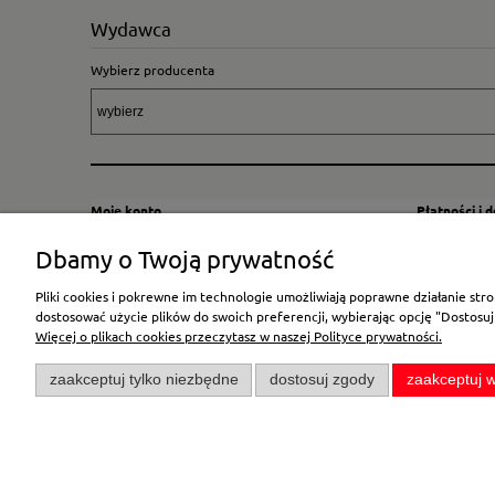
Wydawca
Wybierz producenta
Moje konto
Płatności i 
Twoje zamówienia
Sposoby i kos
Dbamy o Twoją prywatność
Ustawienia konta
Wysyłka za G
Pliki cookies i pokrewne im technologie umożliwiają poprawne działanie st
Przechowalnia
Płatność
dostosować użycie plików do swoich preferencji, wybierając opcję "Dostosuj
Więcej o plikach cookies przeczytasz w naszej Polityce prywatności.
zaakceptuj tylko niezbędne
dostosuj zgody
zaakceptuj w