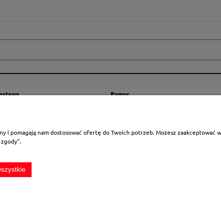
dostawa
Pomoc
zty wysyłki
Regulamin
ranicę
Mapa strony
rony i pomagają nam dostosować ofertę do Twoich potrzeb. Możesz zaakceptować wyk
Polityka cookies
 zgody".
Ustawienia plików cookies
Odstąpienie od umowy
szystkie
Sklep internetowy Shoper.pl