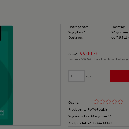
Dostępność:
Dostęny
Wysyłka w:
24 godziny
Dostawa:
od 7,95 zł
Cena nie zawiera e
55,00 zł
Cena:
płatności
zawiera 5% VAT, bez kosztów dostawy
egz
Ocena:
Producent:
PWM-Polskie
Wydawnictwo Muzyczne SA
Kod produktu:
E7A6-3436B