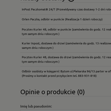
InPost Paczkomat® 24/7
(Przewidywany czas dostawy 1-2 dni rob
Cena nie zawiera ewentual
płatności
Orlen Paczka, odbiór w punkcie
(Realizacja 1 dzień roboczy)
Pocztex Kurier 48, odbiór w punkcie
(zamówienia do godz. 12 rea
tym samym dniu roboczym )
Kurier Inpost, dostawa do drzwi
(zamówienia do godz. 13 realizow
samym dniu roboczym )
Pocztex Kurier 48, dostawa do drzwi
(zamówienia do godz. 12 rea
tym samym dniu roboczym )
Odbiór osobisty w księgarni: Bytom ul.Piekarska 96/13 parter w of
(Prosimy o kontakt przed przybyciem tel. 883-931-818)
Opinie o produkcie (0)
Imię lub pseudonim: