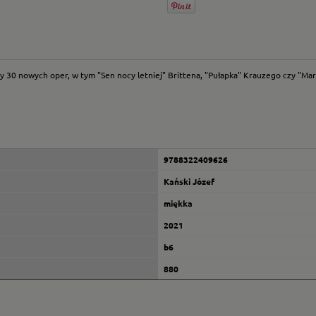
30 nowych oper, w tym "Sen nocy letniej" Brittena, "Pułapka" Krauzego czy "Maria
9788322409626
Kański Józef
miękka
2021
b6
880