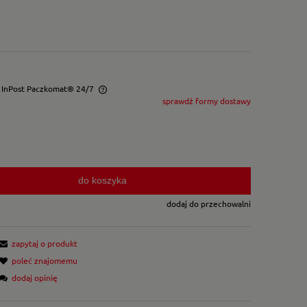
- InPost Paczkomat® 24/7
sprawdź formy dostawy
wentualnych kosztów
do koszyka
dodaj do przechowalni
zapytaj o produkt
poleć znajomemu
dodaj opinię