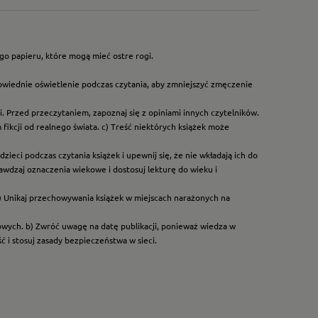
go papieru, które mogą mieć ostre rogi.
owiednie oświetlenie podczas czytania, aby zmniejszyć zmęczenie
. Przed przeczytaniem, zapoznaj się z opiniami innych czytelników.
ikcji od realnego świata. c) Treść niektórych książek może
ieci podczas czytania książek i upewnij się, że nie wkładają ich do
rawdzaj oznaczenia wiekowe i dostosuj lekturę do wieku i
) Unikaj przechowywania książek w miejscach narażonych na
dowych. b) Zwróć uwagę na datę publikacji, ponieważ wiedza w
 i stosuj zasady bezpieczeństwa w sieci.