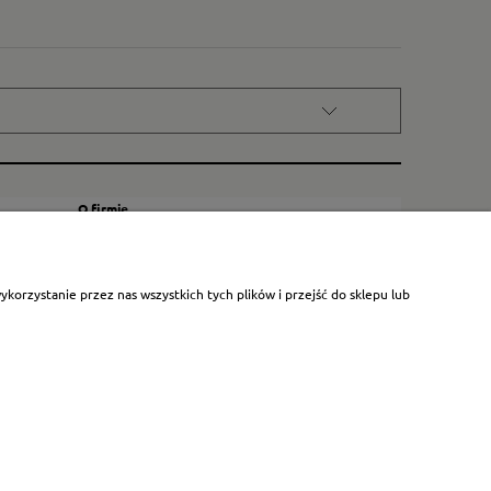
O firmie
Kontakt
Certyfikat dla małych księgarni
orzystanie przez nas wszystkich tych plików i przejść do sklepu lub
Blog
O nas