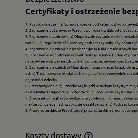
Certyfikaty i ostrzeżenie be
1. Ryzyko skaleczeń: a) Sprawdź książkę pod kątem ostrych krawędz
2. Zagrożenie pożarowe: a) Przechowuj książki z dala od źródeł ciep
3. Zagrożenie dla zdrowia: a) Długotrwałe czytanie może prowadzi
wzroku. c) Regularnie rób przerwy podczas czytania, aby odpocząć 
4. Zagrożenie dla zdrowia psychicznego: a) Książki z niektórych k
b) Intensywne wchodzenie w świat fantasy, science fiction czy hor
negatywnie wpływać na zdrowie emocjonalne, powodować stres, ni
5. Zagrożenie dla dzieci: a) Małe dzieci mogą wkładać książki do us
ust. c) Treści zawarte w książkach mogą być nieodpowiednie dla dzi
dojrzałości dziecka.
6. Przechowywanie: a) Przechowuj książki w suchym i czystym miej
ekstremalne temperatury i wilgotność. c) Regularnie czyść książki 
7. Źródła informacji: a) Sprawdzaj wiarygodność informacji zawart
niektórych dziedzinach szybko się dezaktualizuje. c) Podczas korz
8. Prawa autorskie: a) Przestrzegaj praw autorskich treści udostęp
Koszty dostawy