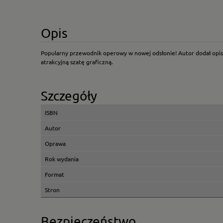
Opis
Popularny przewodnik operowy w nowej odsłonie! Autor dodał opisy 
atrakcyjną szatę graficzną.
Szczegóły
ISBN
Autor
Oprawa
Rok wydania
Format
Stron
Bezpieczeństwo