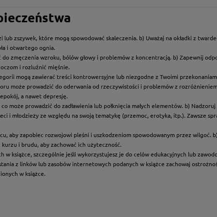
zpieczeństwa
i lub zszywek, które mogą spowodować skaleczenia. b) Uważaj na okładki z twarde
ła i otwartego ognia.
ć do zmęczenia wzroku, bólów głowy i problemów z koncentracją. b) Zapewnij odp
oczom i rozluźnić mięśnie.
ategorii mogą zawierać treści kontrowersyjne lub niezgodne z Twoimi przekonaniami
roru może prowadzić do oderwania od rzeczywistości i problemów z rozróżnieniem f
epokój, a nawet depresję.
t, co może prowadzić do zadławienia lub połknięcia małych elementów. b) Nadzoruj dz
eci i młodzieży ze względu na swoją tematykę (przemoc, erotyka, itp.). Zawsze sp
scu, aby zapobiec rozwojowi pleśni i uszkodzeniom spowodowanym przez wilgoć. b
z kurzu i brudu, aby zachować ich użyteczność.
ych w książce, szczególnie jeśli wykorzystujesz je do celów edukacyjnych lub zawo
ystania z linków lub zasobów internetowych podanych w książce zachowaj ostrożność
nionych w książce.