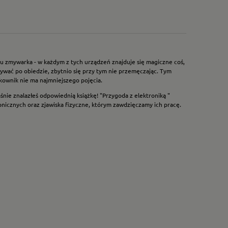
oru zmywarka - w każdym z tych urządzeń znajduje się magiczne coś,
wać po obiedzie, zbytnio się przy tym nie przemęczając. Tym
tkownik nie ma najmniejszego pojęcia.
łaśnie znalazłeś odpowiednią książkę! "Przygoda z elektroniką "
nicznych oraz zjawiska fizyczne, którym zawdzięczamy ich pracę.