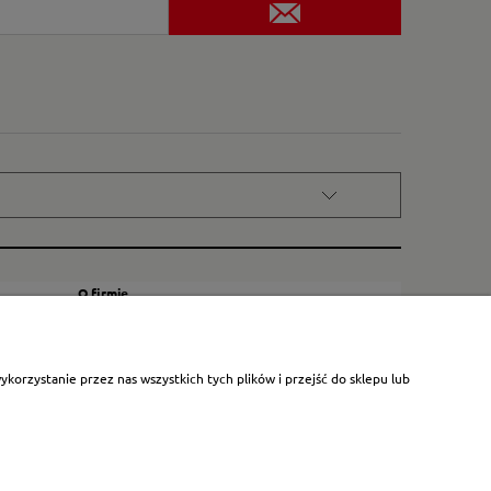
O firmie
Kontakt
Certyfikat dla małych księgarni
orzystanie przez nas wszystkich tych plików i przejść do sklepu lub
Blog
O nas