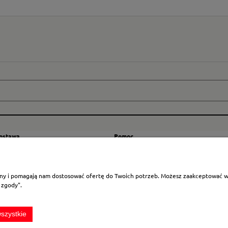
dostawa
Pomoc
zty wysyłki
Regulamin
ranicę
Mapa strony
rony i pomagają nam dostosować ofertę do Twoich potrzeb. Możesz zaakceptować wyk
Polityka cookies
 zgody".
Ustawienia plików cookies
Odstąpienie od umowy
szystkie