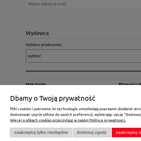
Wydawca
Wybierz producenta
Moje konto
Płatności i 
Twoje zamówienia
Sposoby i kos
Dbamy o Twoją prywatność
Ustawienia konta
Wysyłka za G
Pliki cookies i pokrewne im technologie umożliwiają poprawne działanie st
Przechowalnia
Płatność
dostosować użycie plików do swoich preferencji, wybierając opcję "Dostosuj
Więcej o plikach cookies przeczytasz w naszej Polityce prywatności.
zaakceptuj tylko niezbędne
dostosuj zgody
zaakceptuj w