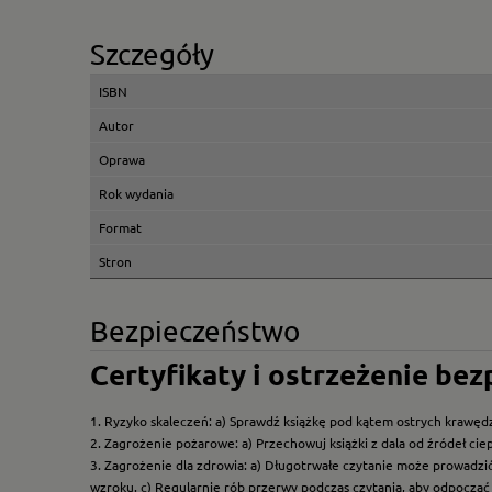
Szczegóły
ISBN
Autor
Oprawa
Rok wydania
Format
Stron
Bezpieczeństwo
Certyfikaty i ostrzeżenie be
1. Ryzyko skaleczeń: a) Sprawdź książkę pod kątem ostrych krawędz
2. Zagrożenie pożarowe: a) Przechowuj książki z dala od źródeł ciep
3. Zagrożenie dla zdrowia: a) Długotrwałe czytanie może prowadzi
wzroku. c) Regularnie rób przerwy podczas czytania, aby odpocząć 