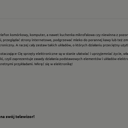
or, telefon komórkowy, komputer, a nawet kuchenka mikrofalowa czy niewinna z poz
 przeglądać strony internetowe, podgrzewać mleko do porannej kawy lub też zmy
roniczny. A raczej cały zestaw takich układów, o których działaniu przeciętny uży
że otaczające Cię sprzęty elektroniczne są w stanie ułatwiać i uprzyjemniać życie, w
i, czyli zaprezentuje zasady działania podstawowych elementów i układów elektro
kretnymi przykładami. Wkręć się w elektronikę!
 na swój telewizor!