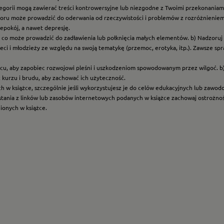
ategorii mogą zawierać treści kontrowersyjne lub niezgodne z Twoimi przekonaniami
roru może prowadzić do oderwania od rzeczywistości i problemów z rozróżnieniem f
epokój, a nawet depresję.
t, co może prowadzić do zadławienia lub połknięcia małych elementów. b) Nadzoruj dz
eci i młodzieży ze względu na swoją tematykę (przemoc, erotyka, itp.). Zawsze sp
scu, aby zapobiec rozwojowi pleśni i uszkodzeniom spowodowanym przez wilgoć. b
z kurzu i brudu, aby zachować ich użyteczność.
ych w książce, szczególnie jeśli wykorzystujesz je do celów edukacyjnych lub zawo
ystania z linków lub zasobów internetowych podanych w książce zachowaj ostrożność
nionych w książce.