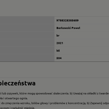
9788328385689
Borkowski Paweł
br
2021
b5
504
zpieczeństwa
i lub zszywek, które mogą spowodować skaleczenia. b) Uważaj na okładki z twarde
ła i otwartego ognia.
ć do zmęczenia wzroku, bólów głowy i problemów z koncentracją. b) Zapewnij odp
oczom i rozluźnić mięśnie.