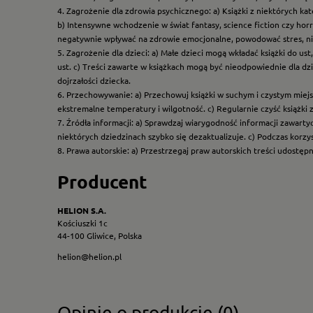
4. Zagrożenie dla zdrowia psychicznego: a) Książki z niektórych k
b) Intensywne wchodzenie w świat fantasy, science fiction czy hor
negatywnie wpływać na zdrowie emocjonalne, powodować stres, ni
5. Zagrożenie dla dzieci: a) Małe dzieci mogą wkładać książki do us
ust. c) Treści zawarte w książkach mogą być nieodpowiednie dla dzi
dojrzałości dziecka.
6. Przechowywanie: a) Przechowuj książki w suchym i czystym miej
ekstremalne temperatury i wilgotność. c) Regularnie czyść książki 
7. Źródła informacji: a) Sprawdzaj wiarygodność informacji zawart
niektórych dziedzinach szybko się dezaktualizuje. c) Podczas korz
8. Prawa autorskie: a) Przestrzegaj praw autorskich treści udostęp
Producent
HELION S.A.
Kościuszki 1c
44-100 Gliwice, Polska
helion@helion.pl
Opinie o produkcie (0)