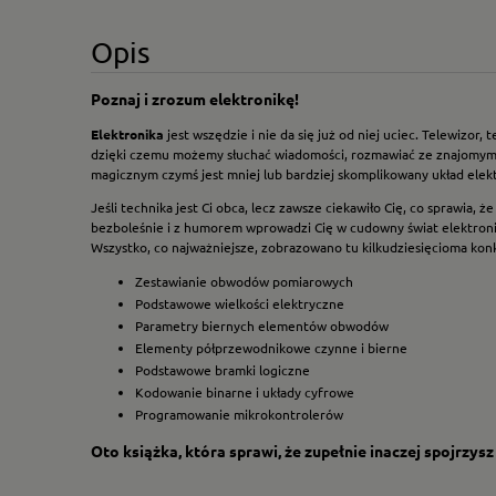
Opis
Poznaj i zrozum elektronikę!
Elektronika
jest wszędzie i nie da się już od niej uciec. Telewiz
dzięki czemu możemy słuchać wiadomości, rozmawiać ze znajomymi,
magicznym czymś jest mniej lub bardziej skomplikowany układ elekt
Jeśli technika jest Ci obca, lecz zawsze ciekawiło Cię, co sprawia, 
bezboleśnie i z humorem wprowadzi Cię w cudowny świat elektronik
Wszystko, co najważniejsze, zobrazowano tu kilkudziesięcioma kon
Zestawianie obwodów pomiarowych
Podstawowe wielkości elektryczne
Parametry biernych elementów obwodów
Elementy półprzewodnikowe czynne i bierne
Podstawowe bramki logiczne
Kodowanie binarne i układy cyfrowe
Programowanie mikrokontrolerów
Oto książka, która sprawi, że zupełnie inaczej spojrzysz