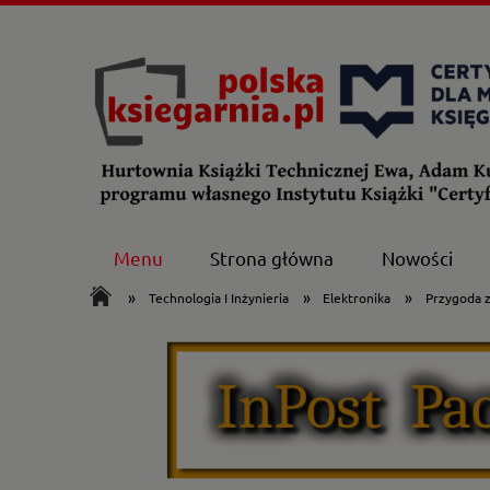
Menu
Strona główna
Nowości
»
»
»
Technologia I Inżynieria
Elektronika
Przygoda z