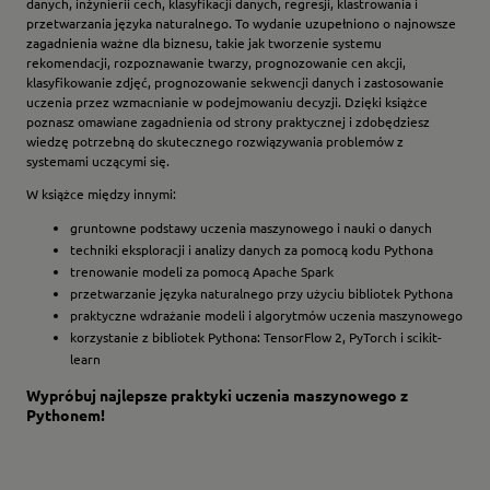
danych, inżynierii cech, klasyfikacji danych, regresji, klastrowania i
przetwarzania języka naturalnego. To wydanie uzupełniono o najnowsze
zagadnienia ważne dla biznesu, takie jak tworzenie systemu
rekomendacji, rozpoznawanie twarzy, prognozowanie cen akcji,
klasyfikowanie zdjęć, prognozowanie sekwencji danych i zastosowanie
uczenia przez wzmacnianie w podejmowaniu decyzji. Dzięki książce
poznasz omawiane zagadnienia od strony praktycznej i zdobędziesz
wiedzę potrzebną do skutecznego rozwiązywania problemów z
systemami uczącymi się.
W książce między innymi:
gruntowne podstawy uczenia maszynowego i nauki o danych
techniki eksploracji i analizy danych za pomocą kodu Pythona
trenowanie modeli za pomocą Apache Spark
przetwarzanie języka naturalnego przy użyciu bibliotek Pythona
praktyczne wdrażanie modeli i algorytmów uczenia maszynowego
korzystanie z bibliotek Pythona: TensorFlow 2, PyTorch i scikit-
learn
Wypróbuj najlepsze praktyki uczenia maszynowego z
Pythonem!