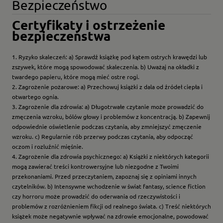
Bezpieczeństwo
Certyfikaty i ostrzeżenie
bezpieczeństwa
1. Ryzyko skaleczeń: a) Sprawdź książkę pod kątem ostrych krawędzi lub
zszywek, które mogą spowodować skaleczenia. b) Uważaj na okładki z
twardego papieru, które mogą mieć ostre rogi.
2. Zagrożenie pożarowe: a) Przechowuj książki z dala od źródeł ciepła i
otwartego ognia.
3. Zagrożenie dla zdrowia: a) Długotrwałe czytanie może prowadzić do
zmęczenia wzroku, bólów głowy i problemów z koncentracją. b) Zapewnij
odpowiednie oświetlenie podczas czytania, aby zmniejszyć zmęczenie
wzroku. c) Regularnie rób przerwy podczas czytania, aby odpocząć
oczom i rozluźnić mięśnie.
4. Zagrożenie dla zdrowia psychicznego: a) Książki z niektórych kategorii
mogą zawierać treści kontrowersyjne lub niezgodne z Twoimi
przekonaniami. Przed przeczytaniem, zapoznaj się z opiniami innych
czytelników. b) Intensywne wchodzenie w świat fantasy, science fiction
czy horroru może prowadzić do oderwania od rzeczywistości i
problemów z rozróżnieniem fikcji od realnego świata. c) Treść niektórych
książek może negatywnie wpływać na zdrowie emocjonalne, powodować