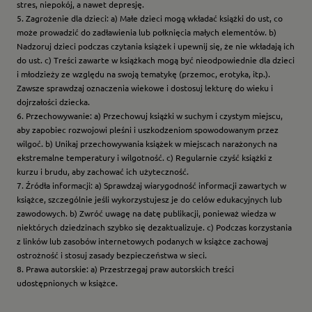
stres, niepokój, a nawet depresję.
5. Zagrożenie dla dzieci: a) Małe dzieci mogą wkładać książki do ust, co
może prowadzić do zadławienia lub połknięcia małych elementów. b)
Nadzoruj dzieci podczas czytania książek i upewnij się, że nie wkładają ich
do ust. c) Treści zawarte w książkach mogą być nieodpowiednie dla dzieci
i młodzieży ze względu na swoją tematykę (przemoc, erotyka, itp.).
Zawsze sprawdzaj oznaczenia wiekowe i dostosuj lekturę do wieku i
dojrzałości dziecka.
6. Przechowywanie: a) Przechowuj książki w suchym i czystym miejscu,
aby zapobiec rozwojowi pleśni i uszkodzeniom spowodowanym przez
wilgoć. b) Unikaj przechowywania książek w miejscach narażonych na
ekstremalne temperatury i wilgotność. c) Regularnie czyść książki z
kurzu i brudu, aby zachować ich użyteczność.
7. Źródła informacji: a) Sprawdzaj wiarygodność informacji zawartych w
książce, szczególnie jeśli wykorzystujesz je do celów edukacyjnych lub
zawodowych. b) Zwróć uwagę na datę publikacji, ponieważ wiedza w
niektórych dziedzinach szybko się dezaktualizuje. c) Podczas korzystania
z linków lub zasobów internetowych podanych w książce zachowaj
ostrożność i stosuj zasady bezpieczeństwa w sieci.
8. Prawa autorskie: a) Przestrzegaj praw autorskich treści
udostępnionych w książce.