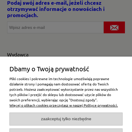
Podaj swój adres e-mail, jeżeli chcesz
otrzymywać informacje o nowościach i
promocjach.
Wydawca
Wybierz producenta
Dbamy o Twoją prywatność
Pliki cookies i pokrewne im technologie umożliwiają poprawne
działanie strony i pomagają nam dostosować ofertę do Twoich
potrzeb. Możesz zaakceptować wykorzystanie przez nas wszystkich
Moje konto
tych plików i przejść do sklepu lub dostosować użycie plików do
swoich preferencji, wybierając opcję "Dostosuj zgody".
Więcej o plikach cookies przeczytasz w naszej Polityce prywatności.
Płatności i dostawa
zaakceptuj tylko niezbędne
Pomoc