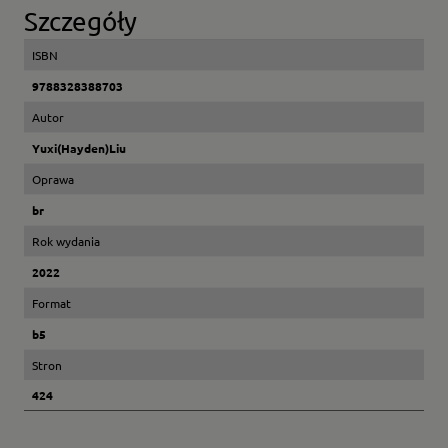
Szczegóły
ISBN
9788328388703
Autor
Yuxi(Hayden)Liu
Oprawa
br
Rok wydania
2022
Format
b5
Stron
424