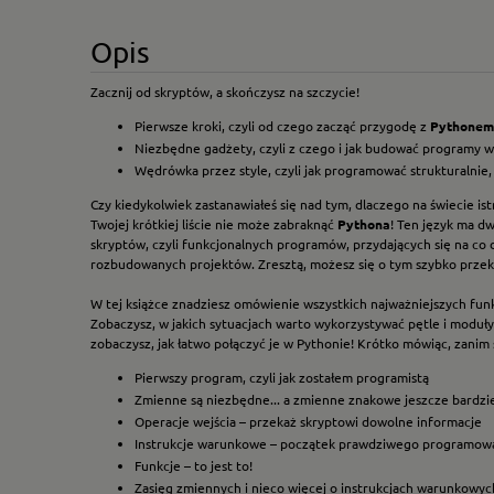
Opis
Zacznij od skryptów, a skończysz na szczycie!
Pierwsze kroki, czyli od czego zacząć przygodę z
Pythonem
Niezbędne gadżety, czyli z czego i jak budować programy 
Wędrówka przez style, czyli jak programować strukturalnie,
Czy kiedykolwiek zastanawiałeś się nad tym, dlaczego na świecie ist
Twojej krótkiej liście nie może zabraknąć
Pythona
! Ten język ma dw
skryptów, czyli funkcjonalnych programów, przydających się na co 
rozbudowanych projektów. Zresztą, możesz się o tym szybko przek
W tej książce znadziesz omówienie wszystkich najważniejszych funk
Zobaczysz, w jakich sytuacjach warto wykorzystywać pętle i moduły,
zobaczysz, jak łatwo połączyć je w Pythonie! Krótko mówiąc, zanim
Pierwszy program, czyli jak zostałem programistą
Zmienne są niezbędne... a zmienne znakowe jeszcze bardzi
Operacje wejścia – przekaż skryptowi dowolne informacje
Instrukcje warunkowe – początek prawdziwego programow
Funkcje – to jest to!
Zasięg zmiennych i nieco więcej o instrukcjach warunkowyc