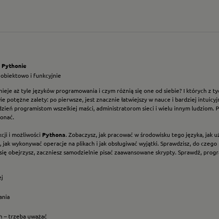
w
Pythonie
 obiektowo i funkcyjnie
nieje aż tyle języków programowania i czym różnią się one od siebie? I których z t
ie potężne zalety: po pierwsze, jest znacznie łatwiejszy w nauce i bardziej intuicy
dzień programistom wszelkiej maści, administratorom sieci i wielu innym ludziom.
onać.
cji i możliwości
Pythona
. Zobaczysz, jak pracować w środowisku tego języka, jak 
 jak wykonywać operacje na plikach i jak obsługiwać wyjątki. Sprawdzisz, do czego
 się obejrzysz, zaczniesz samodzielnie pisać zaawansowane skrypty. Sprawdź, progr
ej
ania
h – trzeba uważać