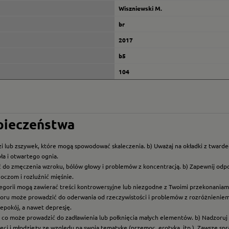
Wiszniewski M.
br
2017
b5
104
zpieczeństwa
i lub zszywek, które mogą spowodować skaleczenia. b) Uważaj na okładki z twarde
ła i otwartego ognia.
ć do zmęczenia wzroku, bólów głowy i problemów z koncentracją. b) Zapewnij odp
oczom i rozluźnić mięśnie.
ategorii mogą zawierać treści kontrowersyjne lub niezgodne z Twoimi przekonaniami
roru może prowadzić do oderwania od rzeczywistości i problemów z rozróżnieniem f
epokój, a nawet depresję.
t, co może prowadzić do zadławienia lub połknięcia małych elementów. b) Nadzoruj dz
eci i młodzieży ze względu na swoją tematykę (przemoc, erotyka, itp.). Zawsze sp