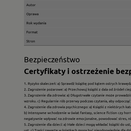
Autor
Oprawa
Rok wydania
Format
Stron
Bezpieczeństwo
Certyfikaty i ostrzeżenie be
1. Ryzyko skaleczeń: a) Sprawdź książkę pod kątem ostrych krawędz
2. Zagrożenie pożarowe: a) Przechowuj książki z dala od źródeł ciep
3. Zagrożenie dla zdrowia: a) Długotrwałe czytanie może prowadzi
wzroku. c) Regularnie rób przerwy podczas czytania, aby odpocząć 
4. Zagrożenie dla zdrowia psychicznego: a) Książki z niektórych k
b) Intensywne wchodzenie w świat fantasy, science fiction czy hor
negatywnie wpływać na zdrowie emocjonalne, powodować stres, ni
5. Zagrożenie dla dzieci: a) Małe dzieci mogą wkładać książki do us
ust. c) Treści zawarte w książkach mogą być nieodpowiednie dla dzi