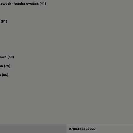
nkowych - trzeba uważać (41)
 (51)
towe (69)
on (79)
h (85)
9788328329027