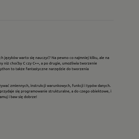
ych języków warto się nauczyć? Na pewno co najmniej kilku, ale na
jny niż choćby C czy C++, a po drugie, umożliwia tworzenie
 Python to także fantastyczne narzędzie do tworzenia
używać zmiennych, instrukcji warunkowych, funkcji i typów danych.
 przydaje się programowanie strukturalne, a do czego obiektowe, i
amuj i baw się dobrze!