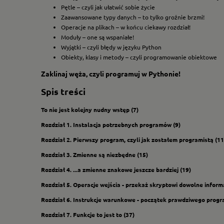
Pętle – czyli jak ułatwić sobie życie
Zaawansowane typy danych – to tylko groźnie brzmi!
Operacje na plikach – w końcu ciekawy rozdział!
Moduły – one są wspaniałe!
Wyjątki – czyli błędy w języku Python
Obiekty, klasy i metody – czyli programowanie obiektowe
Zaklinaj węża, czyli programuj w Pythonie!
Spis treści
To nie jest kolejny nudny wstęp (7)
Rozdział 1. Instalacja potrzebnych programów (9)
Rozdział 2. Pierwszy program, czyli jak zostałem programistą (11
Rozdział 3. Zmienne są niezbędne (15)
Rozdział 4. ...a zmienne znakowe jeszcze bardziej (19)
Rozdział 5. Operacje wejścia - przekaż skryptowi dowolne inform
Rozdział 6. Instrukcje warunkowe - początek prawdziwego progr
Rozdział 7. Funkcje to jest to (37)