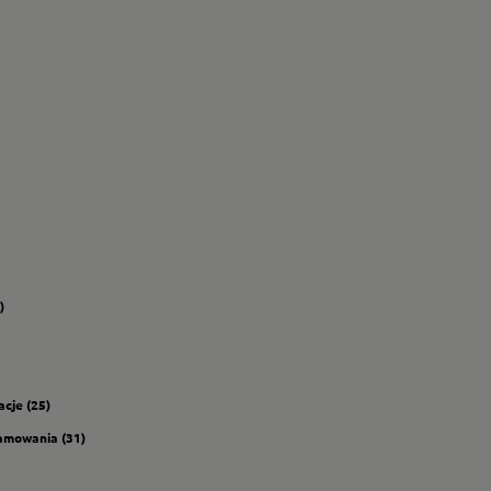
)
acje (25)
amowania (31)