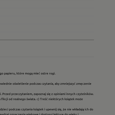
go papieru, które mogą mieć ostre rogi.
owiednie oświetlenie podczas czytania, aby zmniejszyć zmęczenie
. Przed przeczytaniem, zapoznaj się z opiniami innych czytelników.
ikcji od realnego świata. c) Treść niektórych książek może
ieci podczas czytania książek i upewnij się, że nie wkładają ich do
rawdzaj oznaczenia wiekowe i dostosuj lekturę do wieku i