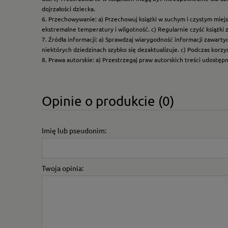
dojrzałości dziecka.
6. Przechowywanie: a) Przechowuj książki w suchym i czystym miej
ekstremalne temperatury i wilgotność. c) Regularnie czyść książki 
7. Źródła informacji: a) Sprawdzaj wiarygodność informacji zawart
niektórych dziedzinach szybko się dezaktualizuje. c) Podczas korz
8. Prawa autorskie: a) Przestrzegaj praw autorskich treści udostęp
Opinie o produkcie (0)
Imię lub pseudonim:
Twoja opinia: