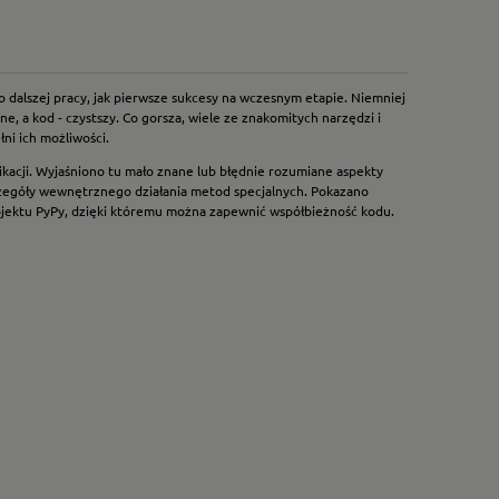
o dalszej pracy, jak pierwsze sukcesy na wczesnym etapie. Niemniej
, a kod - czystszy. Co gorsza, wiele ze znakomitych narzędzi i
ni ich możliwości.
ikacji. Wyjaśniono tu mało znane lub błędnie rozumiane aspekty
czegóły wewnętrznego działania metod specjalnych. Pokazano
ojektu PyPy, dzięki któremu można zapewnić współbieżność kodu.