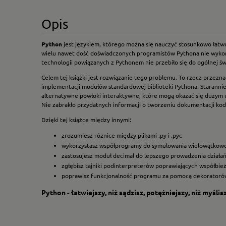
Opis
Python
jest językiem, którego można się nauczyć stosunkowo łatwo 
wielu nawet dość doświadczonych programistów Pythona nie wykorzys
technologii powiązanych z Pythonem nie przebiło się do ogólnej świ
Celem tej książki jest rozwiązanie tego problemu. To rzecz przezn
implementacji modułów standardowej biblioteki Pythona. Staranni
alternatywne powłoki interaktywne, które mogą okazać się dużym 
Nie zabrakło przydatnych informacji o tworzeniu dokumentacji ko
Dzięki tej książce między innymi:
zrozumiesz różnice między plikami .py i .pyc
wykorzystasz współprogramy do symulowania wielowątkowo
zastosujesz moduł decimal do lepszego prowadzenia działa
zgłębisz tajniki podinterpreterów poprawiających współbie
poprawisz funkcjonalność programu za pomocą dekoratoró
Python - łatwiejszy, niż sądzisz, potężniejszy, niż myślisz