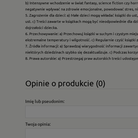
b) Intensywne wchodzenie w świat fantasy, science fiction czy hor
negatywnie wpływać na zdrowie emocjonalne, powodować stres, ni
5. Zagrożenie dla dzieci: a) Małe dzieci mogą wkładać książki do us
ust. c) Treści zawarte w książkach mogą być nieodpowiednie dla dzi
dojrzałości dziecka.
6. Przechowywanie: a) Przechowuj książki w suchym i czystym miej
ekstremalne temperatury i wilgotność. c) Regularnie czyść książki 
7. Źródła informacji: a) Sprawdzaj wiarygodność informacji zawart
niektórych dziedzinach szybko się dezaktualizuje. c) Podczas korz
8. Prawa autorskie: a) Przestrzegaj praw autorskich treści udostęp
Opinie o produkcie (0)
Imię lub pseudonim:
Twoja opinia: