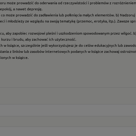
roru może prowadzić do oderwania od rzeczywistości i problemów z rozróżnieniem f
epokój, a nawet depresję.
t, co może prowadzić do zadławienia lub połknięcia małych elementów. b) Nadzoruj dz
eci i młodzieży ze względu na swoją tematykę (przemoc, erotyka, itp.). Zawsze sp
scu, aby zapobiec rozwojowi pleśni i uszkodzeniom spowodowanym przez wilgoć. b
z kurzu i brudu, aby zachować ich użyteczność.
ych w książce, szczególnie jeśli wykorzystujesz je do celów edukacyjnych lub zawo
ystania z linków lub zasobów internetowych podanych w książce zachowaj ostrożność
nionych w książce.