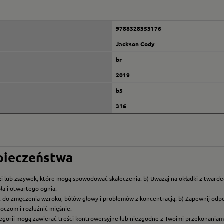
9788328353176
Jackson Cody
br
2019
b5
316
zpieczeństwa
i lub zszywek, które mogą spowodować skaleczenia. b) Uważaj na okładki z twarde
ła i otwartego ognia.
ć do zmęczenia wzroku, bólów głowy i problemów z koncentracją. b) Zapewnij odp
oczom i rozluźnić mięśnie.
ategorii mogą zawierać treści kontrowersyjne lub niezgodne z Twoimi przekonaniami