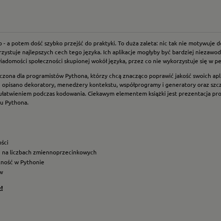
- a potem dość szybko przejść do praktyki. To duża zaleta: nic tak nie motywuje d
tuje najlepszych cech tego języka. Ich aplikacje mogłyby być bardziej niezawodne
adomości społeczności skupionej wokół języka, przez co nie wykorzystuje się w peł
aczona dla programistów Pythona, którzy chcą znacząco poprawić jakość swoich apl
e opisano dekoratory, menedżery kontekstu, współprogramy i generatory oraz sz
ułatwieniem podczas kodowania. Ciekawym elementem książki jest prezentacja pr
du Pythona.
ści
ń na liczbach zmiennoprzecinkowych
żność w Pythonie
w
!