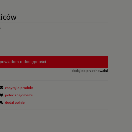
ziców
u
powiadom o dostępności
dodaj do przechowalni
zapytaj o produkt
poleć znajomemu
dodaj opinię