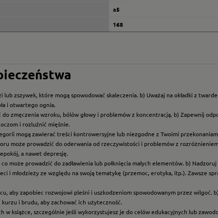
a5
168
zpieczeństwa
i lub zszywek, które mogą spowodować skaleczenia. b) Uważaj na okładki z twarde
ła i otwartego ognia.
ć do zmęczenia wzroku, bólów głowy i problemów z koncentracją. b) Zapewnij odp
oczom i rozluźnić mięśnie.
ategorii mogą zawierać treści kontrowersyjne lub niezgodne z Twoimi przekonaniami
roru może prowadzić do oderwania od rzeczywistości i problemów z rozróżnieniem f
epokój, a nawet depresję.
t, co może prowadzić do zadławienia lub połknięcia małych elementów. b) Nadzoruj dz
eci i młodzieży ze względu na swoją tematykę (przemoc, erotyka, itp.). Zawsze sp
scu, aby zapobiec rozwojowi pleśni i uszkodzeniom spowodowanym przez wilgoć. b
z kurzu i brudu, aby zachować ich użyteczność.
ych w książce, szczególnie jeśli wykorzystujesz je do celów edukacyjnych lub zawo