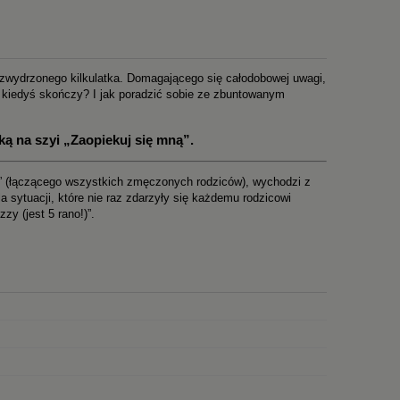
rozwydrzonego kilkulatka. Domagającego się całodobowej uwagi,
ę kiedyś skończy? I jak poradzić sobie ze zbuntowanym
ką na szyi „Zaopiekuj się mną”.
r” (łączącego wszystkich zmęczonych rodziców), wychodzi z
a sytuacji, które nie raz zdarzyły się każdemu rodzicowi
zy (jest 5 rano!)”.