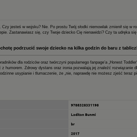
. Czy jesteś w wojsku? Nie. Po prostu Twój słodki niemowlak zmienił się w 
epie. Zastanawiasz się, czy Twoje dziecko Cię nienawidzi? Czy ta udręka si
chotę podrzucić swoje dziecko na kilka godzin do baru z tablicz
oradników dla rodziców oraz twórczyni popularnego fanpage’a „Honest Toddle
ć z humorem. Zdrowy dystans oraz ironia pozwalają jej znaleźć rozwiązanie dl
godzinne usypianie i tłumaczenie, że „nie, naprawdę nie możesz zjeść teraz piz
9788328331198
Laditan Bunmi
br
2017