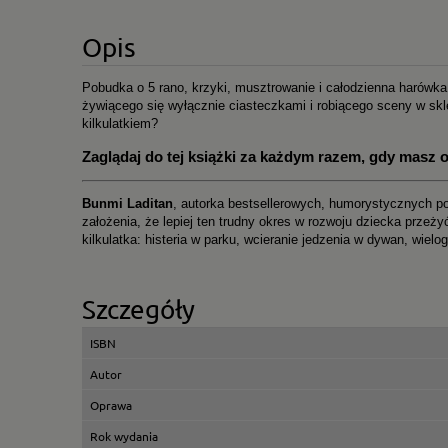
Opis
Pobudka o 5 rano, krzyki, musztrowanie i całodzienna harówka
żywiącego się wyłącznie ciasteczkami i robiącego sceny w skl
kilkulatkiem?
Zaglądaj do tej książki za każdym razem, gdy masz o
Bunmi Laditan
, autorka bestsellerowych, humorystycznych p
założenia, że lepiej ten trudny okres w rozwoju dziecka przeży
kilkulatka: histeria w parku, wcieranie jedzenia w dywan, wielo
Szczegóły
ISBN
Autor
Oprawa
Rok wydania