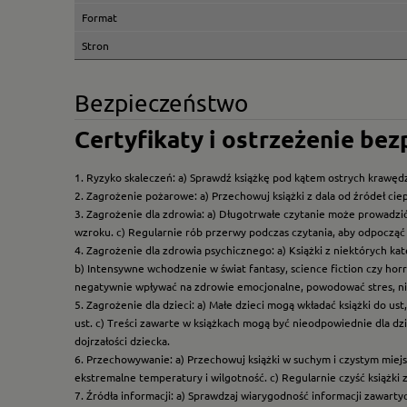
Format
Stron
Bezpieczeństwo
Certyfikaty i ostrzeżenie be
1. Ryzyko skaleczeń: a) Sprawdź książkę pod kątem ostrych krawędz
2. Zagrożenie pożarowe: a) Przechowuj książki z dala od źródeł ciep
3. Zagrożenie dla zdrowia: a) Długotrwałe czytanie może prowadzi
wzroku. c) Regularnie rób przerwy podczas czytania, aby odpocząć 
4. Zagrożenie dla zdrowia psychicznego: a) Książki z niektórych k
b) Intensywne wchodzenie w świat fantasy, science fiction czy hor
negatywnie wpływać na zdrowie emocjonalne, powodować stres, ni
5. Zagrożenie dla dzieci: a) Małe dzieci mogą wkładać książki do us
ust. c) Treści zawarte w książkach mogą być nieodpowiednie dla dzi
dojrzałości dziecka.
6. Przechowywanie: a) Przechowuj książki w suchym i czystym miej
ekstremalne temperatury i wilgotność. c) Regularnie czyść książki 
7. Źródła informacji: a) Sprawdzaj wiarygodność informacji zawart