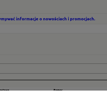
rzymywać informacje o nowościach i promocjach.
dostawa
Pomoc
zty wysyłki
Regulamin
ranicę
Mapa strony