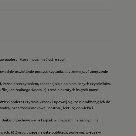
go papieru, które mogą mieć ostre rogi.
owiednie oświetlenie podczas czytania, aby zmniejszyć zmęczenie
. Przed przeczytaniem, zapoznaj się z opiniami innych czytelników.
ikcji od realnego świata. c) Treść niektórych książek może
ieci podczas czytania książek i upewnij się, że nie wkładają ich do
rawdzaj oznaczenia wiekowe i dostosuj lekturę do wieku i
) Unikaj przechowywania książek w miejscach narażonych na
dowych. b) Zwróć uwagę na datę publikacji, ponieważ wiedza w