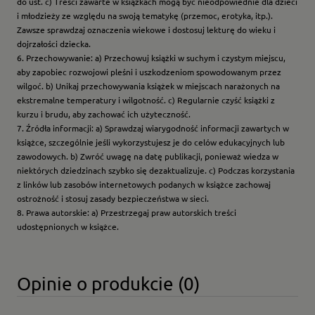
do ust. c) Treści zawarte w książkach mogą być nieodpowiednie dla dzieci
i młodzieży ze względu na swoją tematykę (przemoc, erotyka, itp.).
Zawsze sprawdzaj oznaczenia wiekowe i dostosuj lekturę do wieku i
dojrzałości dziecka.
6. Przechowywanie: a) Przechowuj książki w suchym i czystym miejscu,
aby zapobiec rozwojowi pleśni i uszkodzeniom spowodowanym przez
wilgoć. b) Unikaj przechowywania książek w miejscach narażonych na
ekstremalne temperatury i wilgotność. c) Regularnie czyść książki z
kurzu i brudu, aby zachować ich użyteczność.
7. Źródła informacji: a) Sprawdzaj wiarygodność informacji zawartych w
książce, szczególnie jeśli wykorzystujesz je do celów edukacyjnych lub
zawodowych. b) Zwróć uwagę na datę publikacji, ponieważ wiedza w
niektórych dziedzinach szybko się dezaktualizuje. c) Podczas korzystania
z linków lub zasobów internetowych podanych w książce zachowaj
ostrożność i stosuj zasady bezpieczeństwa w sieci.
8. Prawa autorskie: a) Przestrzegaj praw autorskich treści
udostępnionych w książce.
Opinie o produkcie (0)