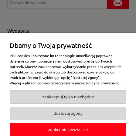
Wydawca
Wybierz producenta
Dbamy o Twoją prywatność
Pliki cookies i pokrewne im technologie umożliwiają poprawne
działanie strony i pomagają nam dostosować ofertę do Twoich
potrzeb. Możesz zaakceptować wykorzystanie przez nas wszystkich
Moje konto
tych plików i przejść do sklepu lub dostosować użycie plików do
swoich preferencji, wybierając opcję "Dostosuj zgody".
Więcej o plikach cookies przeczytasz w naszej Polityce prywatności.
Płatności i dostawa
zaakceptuj tylko niezbędne
Pomoc
dostosuj zgody
O firmie
zaakceptuj wszystkie