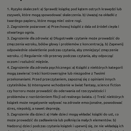
1. Ryzyko skaleczeń: a) Sprawdź książkę pod kątem ostrych krawędzi lub
zszywek, które mogą spowodować skaleczenia. b) Uważaj na okładki z
twardego papieru, które mogą mieć ostre rogi.
2. Zagrożenie pożarowe: a) Przechowuj książki z dala od źródeł ciepła i
otwartego ognia.
3. Zagrożenie dla zdrowia: a) Długotrwałe czytanie może prowadzić do
zmęczenia wzroku, bólów głowy i problemów z koncentracją. b) Zapewnij
odpowiednie oświetlenie podczas czytania, aby zmniejszyć zmęczenie
wzroku. c) Regularnie rób przerwy podczas czytania, aby odpocząć
oczom i rozluźnić mięśnie.
4. Zagrożenie dla zdrowia psychicznego: a) Książki z niektórych kategorii
mogą zawierać treści kontrowersyjne lub niezgodne z Twoimi
przekonaniami. Przed przeczytaniem, zapoznaj się z opiniami innych
czytelników. b) Intensywne wchodzenie w świat fantasy, science fiction
czy horroru może prowadzić do oderwania od rzeczywistości i
problemów z rozróżnieniem fikcji od realnego świata. c) Treść niektórych
książek może negatywnie wpływać na zdrowie emocjonalne, powodować
stres, niepokój, a nawet depresję.
5. Zagrożenie dla dzieci: a) Małe dzieci mogą wkładać książki do ust, co
może prowadzić do zadławienia lub połknięcia małych elementów. b)
Nadzoruj dzieci podczas czytania książek i upewnij się, że nie wkładają ich