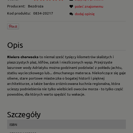
Producent:
Bezdroża
poleć znajomemu
Kod produktu:
0834-20217
dodaj opinię
Opis
Riwiera chorwacka
to niemal sześć tysięcy kilometrów skalistych i
piaszczystych plaż, klifów, zatok i niezliczonych wysp. Przejrzyste
lazurowe wody Adriatyku można godzinami podziwiać z pokładu jachtu,
statku wycieczkowego lub... dmuchanego materaca. Niekończące się gaje
oliwne, stare portowe miasteczka o bogatej historii i pięknej
architekturze, a także bardzo zróżnicowana kuchnia regionalna, która
ucieszy podniebienia nie tylko wielbicieli owoców morza - to tylko część
powodów, dla których warto spędzić tu wakacje.
Szczegóły
ISBN