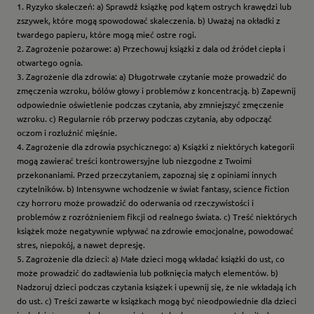
1. Ryzyko skaleczeń: a) Sprawdź książkę pod kątem ostrych krawędzi lub
zszywek, które mogą spowodować skaleczenia. b) Uważaj na okładki z
twardego papieru, które mogą mieć ostre rogi.
2. Zagrożenie pożarowe: a) Przechowuj książki z dala od źródeł ciepła i
otwartego ognia.
3. Zagrożenie dla zdrowia: a) Długotrwałe czytanie może prowadzić do
zmęczenia wzroku, bólów głowy i problemów z koncentracją. b) Zapewnij
odpowiednie oświetlenie podczas czytania, aby zmniejszyć zmęczenie
wzroku. c) Regularnie rób przerwy podczas czytania, aby odpocząć
oczom i rozluźnić mięśnie.
4. Zagrożenie dla zdrowia psychicznego: a) Książki z niektórych kategorii
mogą zawierać treści kontrowersyjne lub niezgodne z Twoimi
przekonaniami. Przed przeczytaniem, zapoznaj się z opiniami innych
czytelników. b) Intensywne wchodzenie w świat fantasy, science fiction
czy horroru może prowadzić do oderwania od rzeczywistości i
problemów z rozróżnieniem fikcji od realnego świata. c) Treść niektórych
książek może negatywnie wpływać na zdrowie emocjonalne, powodować
stres, niepokój, a nawet depresję.
5. Zagrożenie dla dzieci: a) Małe dzieci mogą wkładać książki do ust, co
może prowadzić do zadławienia lub połknięcia małych elementów. b)
Nadzoruj dzieci podczas czytania książek i upewnij się, że nie wkładają ich
do ust. c) Treści zawarte w książkach mogą być nieodpowiednie dla dzieci