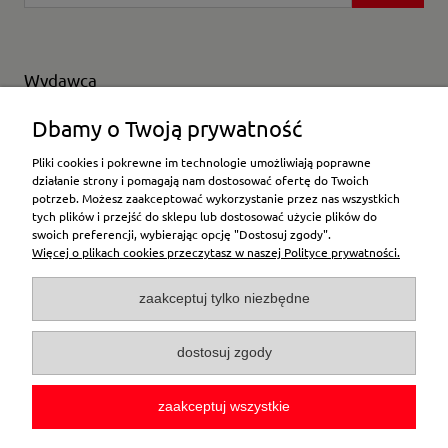
Wydawca
Wybierz producenta
Dbamy o Twoją prywatność
Pliki cookies i pokrewne im technologie umożliwiają poprawne
działanie strony i pomagają nam dostosować ofertę do Twoich
potrzeb. Możesz zaakceptować wykorzystanie przez nas wszystkich
Moje konto
tych plików i przejść do sklepu lub dostosować użycie plików do
swoich preferencji, wybierając opcję "Dostosuj zgody".
Więcej o plikach cookies przeczytasz w naszej Polityce prywatności.
Płatności i dostawa
zaakceptuj tylko niezbędne
Pomoc
dostosuj zgody
O firmie
zaakceptuj wszystkie