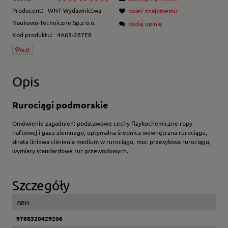
Producent:
WNT-Wydawnictwa
poleć znajomemu
Naukowo-Techniczne Sp.z o.o.
dodaj opinię
Kod produktu:
4A65-287E8
Opis
Rurociągi podmorskie
Omówienie zagadnień: podstawowe cechy fizykochemiczne ropy
naftowej i gazu ziemnego, optymalna średnica wewnętrzna rurociągu,
strata liniowa ciśnienia medium w rurociągu, moc przesyłowa rurociągu,
wymiary standardowe rur przewodowych.
Szczegóły
ISBN
9788320429206