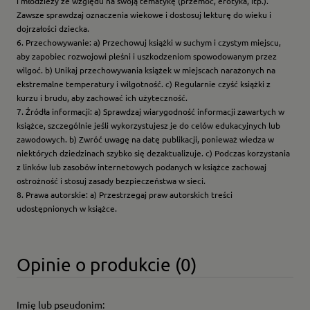
i młodzieży ze względu na swoją tematykę (przemoc, erotyka, itp.).
Zawsze sprawdzaj oznaczenia wiekowe i dostosuj lekturę do wieku i
dojrzałości dziecka.
6. Przechowywanie: a) Przechowuj książki w suchym i czystym miejscu,
aby zapobiec rozwojowi pleśni i uszkodzeniom spowodowanym przez
wilgoć. b) Unikaj przechowywania książek w miejscach narażonych na
ekstremalne temperatury i wilgotność. c) Regularnie czyść książki z
kurzu i brudu, aby zachować ich użyteczność.
7. Źródła informacji: a) Sprawdzaj wiarygodność informacji zawartych w
książce, szczególnie jeśli wykorzystujesz je do celów edukacyjnych lub
zawodowych. b) Zwróć uwagę na datę publikacji, ponieważ wiedza w
niektórych dziedzinach szybko się dezaktualizuje. c) Podczas korzystania
z linków lub zasobów internetowych podanych w książce zachowaj
ostrożność i stosuj zasady bezpieczeństwa w sieci.
8. Prawa autorskie: a) Przestrzegaj praw autorskich treści
udostępnionych w książce.
Opinie o produkcie (0)
Imię lub pseudonim: