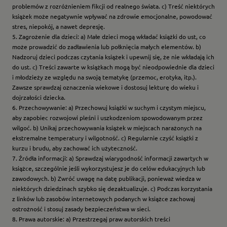
problemów z rozróżnieniem fikcji od realnego świata. c) Treść niektórych
książek może negatywnie wpływać na zdrowie emocjonalne, powodować
stres, niepokój, a nawet depresję.
5. Zagrożenie dla dzieci: a) Małe dzieci mogą wkładać książki do ust, co
może prowadzić do zadławienia lub połknięcia małych elementów. b)
Nadzoruj dzieci podczas czytania książek i upewnij się, że nie wkładają ich
do ust. c) Treści zawarte w książkach mogą być nieodpowiednie dla dzieci
i młodzieży ze względu na swoją tematykę (przemoc, erotyka, itp.).
Zawsze sprawdzaj oznaczenia wiekowe i dostosuj lekturę do wieku i
dojrzałości dziecka.
6. Przechowywanie: a) Przechowuj książki w suchym i czystym miejscu,
aby zapobiec rozwojowi pleśni i uszkodzeniom spowodowanym przez
wilgoć. b) Unikaj przechowywania książek w miejscach narażonych na
ekstremalne temperatury i wilgotność. c) Regularnie czyść książki z
kurzu i brudu, aby zachować ich użyteczność.
7. Źródła informacji: a) Sprawdzaj wiarygodność informacji zawartych w
książce, szczególnie jeśli wykorzystujesz je do celów edukacyjnych lub
zawodowych. b) Zwróć uwagę na datę publikacji, ponieważ wiedza w
niektórych dziedzinach szybko się dezaktualizuje. c) Podczas korzystania
z linków lub zasobów internetowych podanych w książce zachowaj
ostrożność i stosuj zasady bezpieczeństwa w sieci.
8. Prawa autorskie: a) Przestrzegaj praw autorskich treści