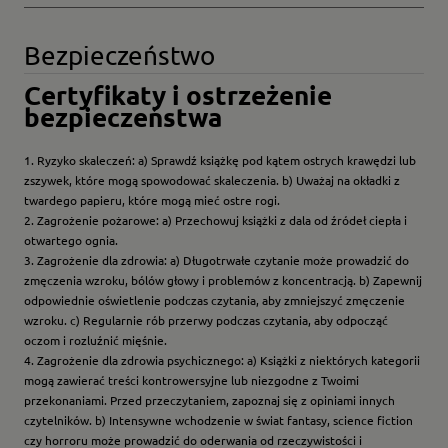
Bezpieczeństwo
Certyfikaty i ostrzeżenie
bezpieczeństwa
1. Ryzyko skaleczeń: a) Sprawdź książkę pod kątem ostrych krawędzi lub
zszywek, które mogą spowodować skaleczenia. b) Uważaj na okładki z
twardego papieru, które mogą mieć ostre rogi.
2. Zagrożenie pożarowe: a) Przechowuj książki z dala od źródeł ciepła i
otwartego ognia.
3. Zagrożenie dla zdrowia: a) Długotrwałe czytanie może prowadzić do
zmęczenia wzroku, bólów głowy i problemów z koncentracją. b) Zapewnij
odpowiednie oświetlenie podczas czytania, aby zmniejszyć zmęczenie
wzroku. c) Regularnie rób przerwy podczas czytania, aby odpocząć
oczom i rozluźnić mięśnie.
4. Zagrożenie dla zdrowia psychicznego: a) Książki z niektórych kategorii
mogą zawierać treści kontrowersyjne lub niezgodne z Twoimi
przekonaniami. Przed przeczytaniem, zapoznaj się z opiniami innych
czytelników. b) Intensywne wchodzenie w świat fantasy, science fiction
czy horroru może prowadzić do oderwania od rzeczywistości i