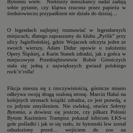
Bytomiu wiele. Niektórzy mieszkańcy nadal zadają
sobie pytanie, czy klątwa rzucona przez papieża w
średniowieczu przypadkiem nie działa do dzisiaj
…
O legendach najlepiej rozmawiać w legendarnych
miejscach, dlatego zapraszamy do klubu „Pyrlik” przy
ulicy Jagiellońskiej, gdzie Wojaczek odczyta jeden ze
swoich wierszy, Adam Didur opowie o założeniu
Opery Śląskiej, a Karin Stanek zdradzi, jak z gońca w
miejscowym Przedsiębiorstwie Robót Górniczych
stała się jedną z największych gwiazd polskiego
rock’n’rolla!
Fikcja miesza się z rzeczywistością, górnicze miasto
odkrywa swoją drugą szaloną stronę. Marcin Hałaś na
kolejnych stronach książki zdradza, co jest prawdą, a
co jedynie zmyśleniem. Nie zwlekaj, otwórz
Sekrety
Bytomia
, a dowiesz się jeszcze, czy piłkarz Polonii
Bytom Kazimierz Trampisz pokazał kibicom ŁKS-u
gołe pośladki i jak to się stało, że bytomski lew został
odnaleziony przed… wejściem do zoo na