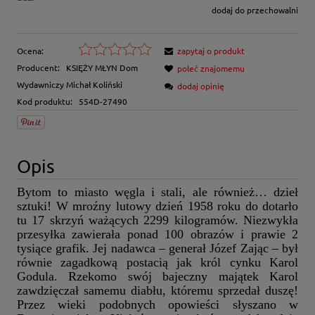
dodaj do przechowalni
Ocena:
zapytaj o produkt
Producent:
KSIĘŻY MŁYN Dom
poleć znajomemu
Wydawniczy Michał Koliński
dodaj opinię
Kod produktu:
554D-27490
Opis
Bytom to miasto węgla i stali, ale również
…
dzieł
sztuki! W mroźny lutowy dzień 1958 roku do dotarło
tu 17 skrzyń ważących 2299 kilogramów. Niezwykła
przesyłka zawierała ponad 100 obrazów i prawie 2
tysiące grafik. Jej nadawca – generał Józef Zając – był
równie zagadkową postacią jak król cynku Karol
Godula. Rzekomo swój bajeczny majątek Karol
zawdzięczał samemu diabłu, któremu sprzedał duszę!
Przez wieki podobnych opowieści słyszano w