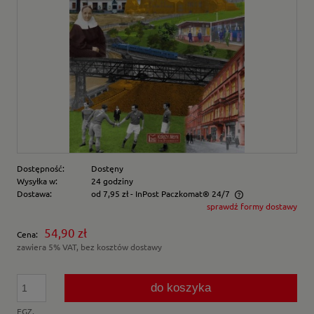
Dostępność:
Dostęny
Wysyłka w:
24 godziny
Dostawa:
od 7,95 zł
- InPost Paczkomat® 24/7
sprawdź formy dostawy
Cena nie zawiera ewentualnych kosztów płatności
54,90 zł
Cena:
zawiera 5% VAT, bez kosztów dostawy
do koszyka
EGZ.