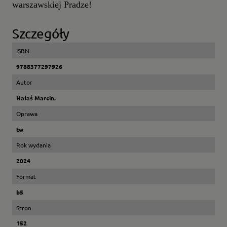
warszawskiej Pradze!
Szczegóły
ISBN
9788377297926
Autor
Hałaś Marcin.
Oprawa
tw
Rok wydania
2024
Format
b5
Stron
152