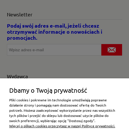
Newsletter
Podaj swój adres e-mail, jeżeli chcesz
otrzymywać informacje o nowościach i
promocjach.
Wydawca
Wybierz producenta
Dbamy o Twoją prywatność
Pliki cookies i pokrewne im technologie umożliwiają poprawne
działanie strony i pomagają nam dostosować ofertę do Twoich
potrzeb. Możesz zaakceptować wykorzystanie przez nas wszystkich
Moje konto
tych plików i przejść do sklepu lub dostosować użycie plików do
swoich preferencji, wybierając opcję "Dostosuj zgody".
Więcej o plikach cookies przeczytasz w naszej Polityce prywatności.
Płatności i dostawa