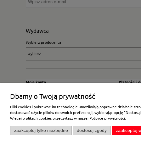
Wydawca
Wybierz producenta
Moje konto
Płatności i 
Twoje zamówienia
Sposoby i kos
Dbamy o Twoją prywatność
Ustawienia konta
Wysyłka za G
Pliki cookies i pokrewne im technologie umożliwiają poprawne działanie st
Przechowalnia
Płatność
dostosować użycie plików do swoich preferencji, wybierając opcję "Dostosuj
Więcej o plikach cookies przeczytasz w naszej Polityce prywatności.
zaakceptuj tylko niezbędne
dostosuj zgody
zaakceptuj w