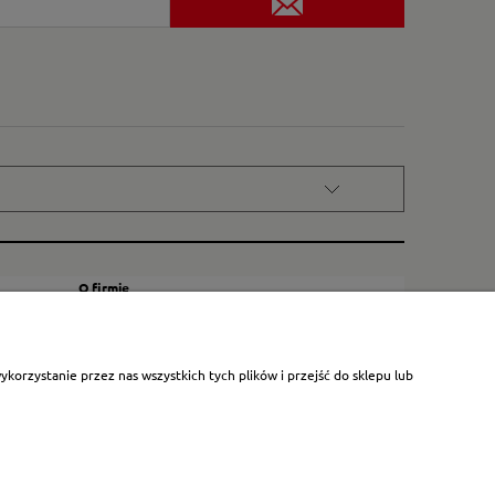
O firmie
Kontakt
Certyfikat dla małych księgarni
orzystanie przez nas wszystkich tych plików i przejść do sklepu lub
Blog
O nas