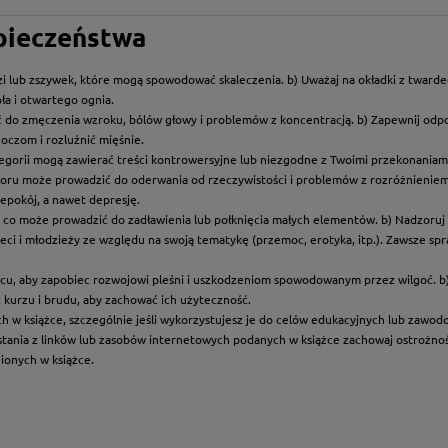
zpieczeństwa
i lub zszywek, które mogą spowodować skaleczenia. b) Uważaj na okładki z twarde
ła i otwartego ognia.
ć do zmęczenia wzroku, bólów głowy i problemów z koncentracją. b) Zapewnij odp
oczom i rozluźnić mięśnie.
ategorii mogą zawierać treści kontrowersyjne lub niezgodne z Twoimi przekonaniami
roru może prowadzić do oderwania od rzeczywistości i problemów z rozróżnieniem f
epokój, a nawet depresję.
t, co może prowadzić do zadławienia lub połknięcia małych elementów. b) Nadzoruj dz
eci i młodzieży ze względu na swoją tematykę (przemoc, erotyka, itp.). Zawsze sp
scu, aby zapobiec rozwojowi pleśni i uszkodzeniom spowodowanym przez wilgoć. b
z kurzu i brudu, aby zachować ich użyteczność.
ych w książce, szczególnie jeśli wykorzystujesz je do celów edukacyjnych lub zawo
ystania z linków lub zasobów internetowych podanych w książce zachowaj ostrożność
nionych w książce.