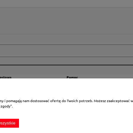
dostawa
Pomoc
zty wysyłki
Regulamin
ranicę
Mapa strony
rony i pomagają nam dostosować ofertę do Twoich potrzeb. Możesz zaakceptować wyk
Polityka cookies
 zgody".
Ustawienia plików cookies
Odstąpienie od umowy
szystkie