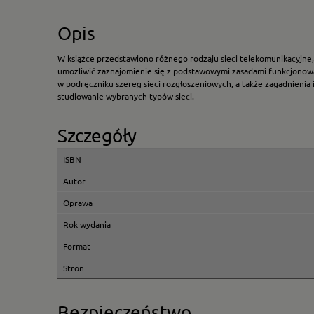
Opis
W książce przedstawiono różnego rodzaju sieci telekomunikacyjne, od
umożliwić zaznajomienie się z podstawowymi zasadami funkcjonowani
w podręczniku szereg sieci rozgłoszeniowych, a także zagadnienia 
studiowanie wybranych typów sieci.
Szczegóły
ISBN
Autor
Oprawa
Rok wydania
Format
Stron
Bezpieczeństwo