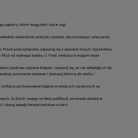
go papieru, które mogą mieć ostre rogi.
owiednie oświetlenie podczas czytania, aby zmniejszyć zmęczenie
. Przed przeczytaniem, zapoznaj się z opiniami innych czytelników.
ikcji od realnego świata. c) Treść niektórych książek może
ieci podczas czytania książek i upewnij się, że nie wkładają ich do
rawdzaj oznaczenia wiekowe i dostosuj lekturę do wieku i
) Unikaj przechowywania książek w miejscach narażonych na
dowych. b) Zwróć uwagę na datę publikacji, ponieważ wiedza w
 i stosuj zasady bezpieczeństwa w sieci.