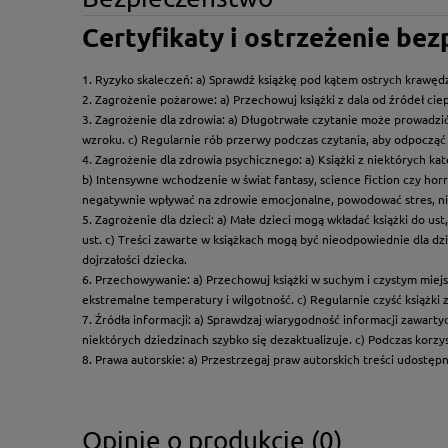
Certyfikaty i ostrzeżenie be
1. Ryzyko skaleczeń: a) Sprawdź książkę pod kątem ostrych krawędz
2. Zagrożenie pożarowe: a) Przechowuj książki z dala od źródeł ciep
3. Zagrożenie dla zdrowia: a) Długotrwałe czytanie może prowadzi
wzroku. c) Regularnie rób przerwy podczas czytania, aby odpocząć 
4. Zagrożenie dla zdrowia psychicznego: a) Książki z niektórych k
b) Intensywne wchodzenie w świat fantasy, science fiction czy hor
negatywnie wpływać na zdrowie emocjonalne, powodować stres, ni
5. Zagrożenie dla dzieci: a) Małe dzieci mogą wkładać książki do us
ust. c) Treści zawarte w książkach mogą być nieodpowiednie dla dzi
dojrzałości dziecka.
6. Przechowywanie: a) Przechowuj książki w suchym i czystym miej
ekstremalne temperatury i wilgotność. c) Regularnie czyść książki 
7. Źródła informacji: a) Sprawdzaj wiarygodność informacji zawart
niektórych dziedzinach szybko się dezaktualizuje. c) Podczas korz
8. Prawa autorskie: a) Przestrzegaj praw autorskich treści udostęp
Opinie o produkcie (0)