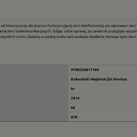
 historycznej, ale jeszcze funkcjonującej sieci telefonicznej, po najnowsze sieci 
a sieci telekomunikacyjnych. Zdając sobie sprawę, że zawarcie przeglądu wszystki
inżynierii ruchu. Zawarty w podręczniku opis podstaw działania różnego typu sieci
9788320617160
Kabaciński Wojciech,Żal Mariusz
br
2016
b5
618