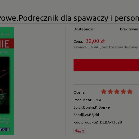
we.Podręcznik dla spawaczy i perso
Dostępność:
brak towar
32,00 zł
Cena:
zawiera 5% VAT, bez kosztów dostawy
Ocena:
Producent:
REA
Sp.J.I.Bójska,K.Bójska-
Sondij,W.Bójski
Kod produktu:
DEBA-13828