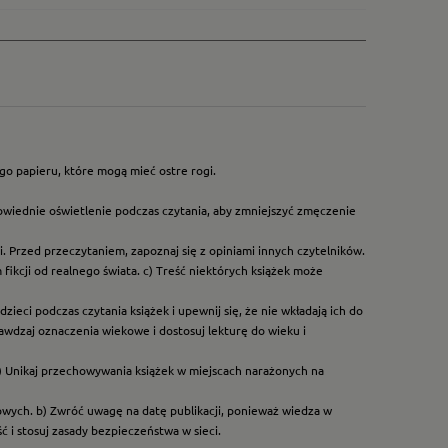
go papieru, które mogą mieć ostre rogi.
owiednie oświetlenie podczas czytania, aby zmniejszyć zmęczenie
. Przed przeczytaniem, zapoznaj się z opiniami innych czytelników.
ikcji od realnego świata. c) Treść niektórych książek może
ieci podczas czytania książek i upewnij się, że nie wkładają ich do
rawdzaj oznaczenia wiekowe i dostosuj lekturę do wieku i
) Unikaj przechowywania książek w miejscach narażonych na
dowych. b) Zwróć uwagę na datę publikacji, ponieważ wiedza w
 i stosuj zasady bezpieczeństwa w sieci.