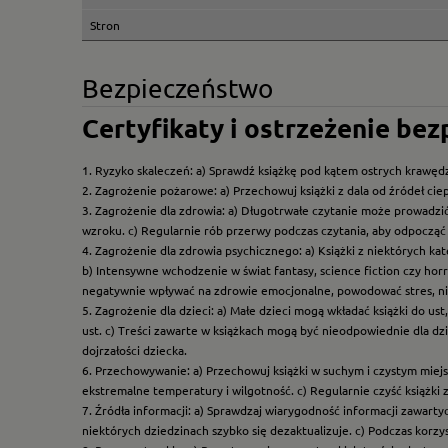
Stron
Bezpieczeństwo
Certyfikaty i ostrzeżenie be
1. Ryzyko skaleczeń: a) Sprawdź książkę pod kątem ostrych krawędz
2. Zagrożenie pożarowe: a) Przechowuj książki z dala od źródeł ciep
3. Zagrożenie dla zdrowia: a) Długotrwałe czytanie może prowadzi
wzroku. c) Regularnie rób przerwy podczas czytania, aby odpocząć 
4. Zagrożenie dla zdrowia psychicznego: a) Książki z niektórych k
b) Intensywne wchodzenie w świat fantasy, science fiction czy hor
negatywnie wpływać na zdrowie emocjonalne, powodować stres, ni
5. Zagrożenie dla dzieci: a) Małe dzieci mogą wkładać książki do us
ust. c) Treści zawarte w książkach mogą być nieodpowiednie dla dzi
dojrzałości dziecka.
6. Przechowywanie: a) Przechowuj książki w suchym i czystym miej
ekstremalne temperatury i wilgotność. c) Regularnie czyść książki 
7. Źródła informacji: a) Sprawdzaj wiarygodność informacji zawart
niektórych dziedzinach szybko się dezaktualizuje. c) Podczas korz