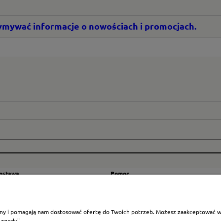
rzymywać informacje o nowościach i promocjach.
dostawa
Pomoc
zty wysyłki
Regulamin
ranicę
Mapa strony
rony i pomagają nam dostosować ofertę do Twoich potrzeb. Możesz zaakceptować wyk
Polityka cookies
 zgody".