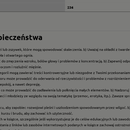
236
zpieczeństwa
i lub zszywek, które mogą spowodować skaleczenia. b) Uważaj na okładki z twarde
ła i otwartego ognia.
ć do zmęczenia wzroku, bólów głowy i problemów z koncentracją. b) Zapewnij odp
oczom i rozluźnić mięśnie.
ategorii mogą zawierać treści kontrowersyjne lub niezgodne z Twoimi przekonaniami
roru może prowadzić do oderwania od rzeczywistości i problemów z rozróżnieniem f
epokój, a nawet depresję.
t, co może prowadzić do zadławienia lub połknięcia małych elementów. b) Nadzoruj dz
eci i młodzieży ze względu na swoją tematykę (przemoc, erotyka, itp.). Zawsze sp
scu, aby zapobiec rozwojowi pleśni i uszkodzeniom spowodowanym przez wilgoć. b
z kurzu i brudu, aby zachować ich użyteczność.
ych w książce, szczególnie jeśli wykorzystujesz je do celów edukacyjnych lub zawo
ystania z linków lub zasobów internetowych podanych w książce zachowaj ostrożność