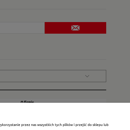
O firmie
Kontakt
Certyfikat dla małych księgarni
orzystanie przez nas wszystkich tych plików i przejść do sklepu lub
Blog