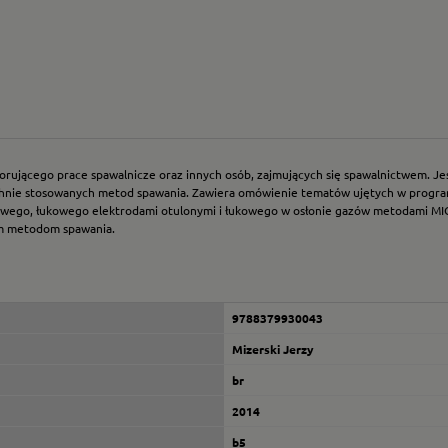
jącego prace spawalnicze oraz innych osób, zajmujących się spawalnictwem. Jest
ie stosowanych metod spawania. Zawiera omówienie tematów ujętych w programa
zowego, łukowego elektrodami otulonymi i łukowego w osłonie gazów metodami MIG
ym metodom spawania.
9788379930043
Mizerski Jerzy
br
2014
b5