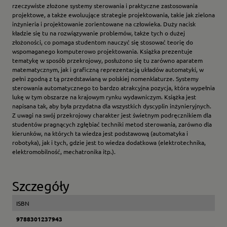
rzeczywiste złożone systemy sterowania i praktyczne zastosowania
projektowe, a także ewoluujące strategie projektowania, takie jak zielona
inżynieria i projektowanie zorientowane na człowieka. Duży nacisk
kładzie się tu na rozwiązywanie problemów, także tych o dużej
złożoności, co pomaga studentom nauczyć się stosować teorię do
wspomaganego komputerowo projektowania. Książka prezentuje
tematykę w sposób przekrojowy, posłużono się tu zarówno aparatem
matematycznym, jak i graficzną reprezentacją układów automatyki, w
pełni zgodną z tą przedstawianą w polskiej nomenklaturze. Systemy
sterowania automatycznego to bardzo atrakcyjna pozycja, która wypełnia
lukę w tym obszarze na krajowym rynku wydawniczym. Książka jest
napisana tak, aby była przydatna dla wszystkich dyscyplin inżynieryjnych.
Z uwagi na swój przekrojowy charakter jest świetnym podręcznikiem dla
studentów pragnących zgłębiać techniki metod sterowania, zarówno dla
kierunków, na których ta wiedza jest podstawową (automatyka i
robotyka), jak i tych, gdzie jest to wiedza dodatkowa (elektrotechnika,
elektromobilność, mechatronika itp.).
Szczegóły
ISBN
9788301237943