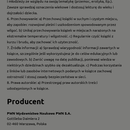
i młodzieży ze względu na swoją tematykę (przemoc, erotyka, itp.).
Zawsze sprawdzaj oznaczenia wiekowe i dostosuj lekturę do wieku i
dojrzałości dziecka.
6. Przechowywanie: a) Przechowuj książki w suchym i czystym miejscu,
aby zapobiec rozwojowi pleśni i uszkodzeniom spowodowanym przez
wilgoć. b) Unikaj przechowywania książek w miejscach narażonych na
ekstremalne temperatury i wilgotność. c) Regularnie czyść książki z
kurzu i brudu, aby zachować ich użyteczność.
7. Źródła informacji: a) Sprawdzaj wiarygodność informacji zawartych w
książce, szczególnie jeśli wykorzystujesz je do celów edukacyjnych lub
zawodowych. b) Zwróć uwagę na datę publikacji, ponieważ wiedza w
niektórych dziedzinach szybko się dezaktualizuje. c) Podczas korzystania
z linków lub zasobów internetowych podanych w książce zachowaj
ostrożność i stosuj zasady bezpieczeństwa w sieci.
8. Prawa autorskie: a) Przestrzegaj praw autorskich treści
udostępnionych w książce.
Producent
PWN Wydawnictwo Naukowe PWN S.A.
Gottlieba Daimlera 2
02-460 Warszawa, Polska