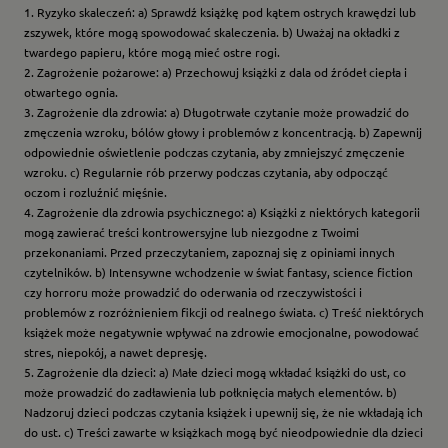
1. Ryzyko skaleczeń: a) Sprawdź książkę pod kątem ostrych krawędzi lub
zszywek, które mogą spowodować skaleczenia. b) Uważaj na okładki z
twardego papieru, które mogą mieć ostre rogi.
2. Zagrożenie pożarowe: a) Przechowuj książki z dala od źródeł ciepła i
otwartego ognia.
3. Zagrożenie dla zdrowia: a) Długotrwałe czytanie może prowadzić do
zmęczenia wzroku, bólów głowy i problemów z koncentracją. b) Zapewnij
odpowiednie oświetlenie podczas czytania, aby zmniejszyć zmęczenie
wzroku. c) Regularnie rób przerwy podczas czytania, aby odpocząć
oczom i rozluźnić mięśnie.
4. Zagrożenie dla zdrowia psychicznego: a) Książki z niektórych kategorii
mogą zawierać treści kontrowersyjne lub niezgodne z Twoimi
przekonaniami. Przed przeczytaniem, zapoznaj się z opiniami innych
czytelników. b) Intensywne wchodzenie w świat fantasy, science fiction
czy horroru może prowadzić do oderwania od rzeczywistości i
problemów z rozróżnieniem fikcji od realnego świata. c) Treść niektórych
książek może negatywnie wpływać na zdrowie emocjonalne, powodować
stres, niepokój, a nawet depresję.
5. Zagrożenie dla dzieci: a) Małe dzieci mogą wkładać książki do ust, co
może prowadzić do zadławienia lub połknięcia małych elementów. b)
Nadzoruj dzieci podczas czytania książek i upewnij się, że nie wkładają ich
do ust. c) Treści zawarte w książkach mogą być nieodpowiednie dla dzieci