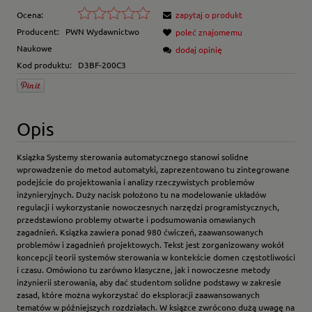
Ocena:
zapytaj o produkt
Producent:
PWN Wydawnictwo
poleć znajomemu
Naukowe
dodaj opinię
Kod produktu:
D3BF-200C3
Opis
Książka Systemy sterowania automatycznego stanowi solidne
wprowadzenie do metod automatyki, zaprezentowano tu zintegrowane
podejście do projektowania i analizy rzeczywistych problemów
inżynieryjnych. Duży nacisk położono tu na modelowanie układów
regulacji i wykorzystanie nowoczesnych narzędzi programistycznych,
przedstawiono problemy otwarte i podsumowania omawianych
zagadnień. Książka zawiera ponad 980 ćwiczeń, zaawansowanych
problemów i zagadnień projektowych. Tekst jest zorganizowany wokół
koncepcji teorii systemów sterowania w kontekście domen częstotliwości
i czasu. Omówiono tu zarówno klasyczne, jak i nowoczesne metody
inżynierii sterowania, aby dać studentom solidne podstawy w zakresie
zasad, które można wykorzystać do eksploracji zaawansowanych
tematów w późniejszych rozdziałach. W książce zwrócono dużą uwagę na