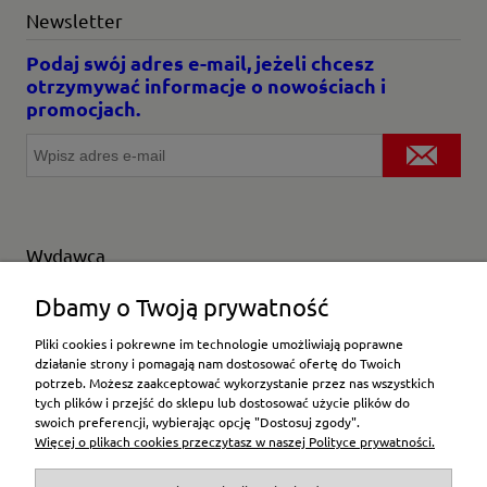
Newsletter
Podaj swój adres e-mail, jeżeli chcesz
otrzymywać informacje o nowościach i
promocjach.
Wydawca
Wybierz producenta
Dbamy o Twoją prywatność
Pliki cookies i pokrewne im technologie umożliwiają poprawne
działanie strony i pomagają nam dostosować ofertę do Twoich
potrzeb. Możesz zaakceptować wykorzystanie przez nas wszystkich
Moje konto
tych plików i przejść do sklepu lub dostosować użycie plików do
swoich preferencji, wybierając opcję "Dostosuj zgody".
Więcej o plikach cookies przeczytasz w naszej Polityce prywatności.
Płatności i dostawa