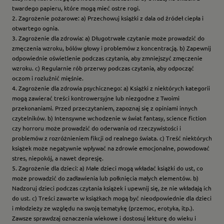
twardego papieru, które mogą mieć ostre rogi.
2. Zagrożenie pożarowe: a) Przechowuj książki z dala od źródeł ciepła i
otwartego ognia.
3. Zagrożenie dla zdrowia: a) Długotrwałe czytanie może prowadzić do
zmęczenia wzroku, bólów głowy i problemów z koncentracją. b) Zapewnij
odpowiednie oświetlenie podczas czytania, aby zmniejszyć zmęczenie
wzroku. c) Regularnie rób przerwy podczas czytania, aby odpocząć
oczom i rozluźnić mięśnie.
4. Zagrożenie dla zdrowia psychicznego: a) Książki z niektórych kategorii
mogą zawierać treści kontrowersyjne lub niezgodne z Twoimi
przekonaniami. Przed przeczytaniem, zapoznaj się z opiniami innych
czytelników. b) Intensywne wchodzenie w świat fantasy, science fiction
czy horroru może prowadzić do oderwania od rzeczywistości i
problemów z rozróżnieniem fikcji od realnego świata. c) Treść niektórych
książek może negatywnie wpływać na zdrowie emocjonalne, powodować
stres, niepokój, a nawet depresję.
5. Zagrożenie dla dzieci: a) Małe dzieci mogą wkładać książki do ust, co
może prowadzić do zadławienia lub połknięcia małych elementów. b)
Nadzoruj dzieci podczas czytania książek i upewnij się, że nie wkładają ich
do ust. c) Treści zawarte w książkach mogą być nieodpowiednie dla dzieci
i młodzieży ze względu na swoją tematykę (przemoc, erotyka, itp.).
Zawsze sprawdzaj oznaczenia wiekowe i dostosuj lekturę do wieku i