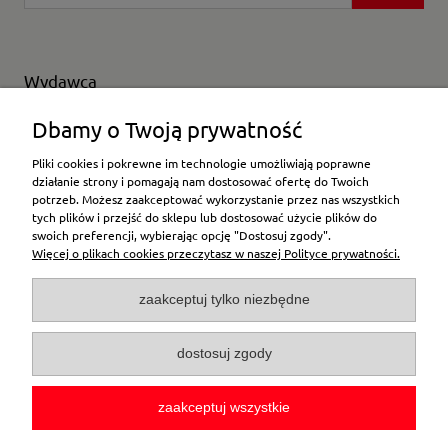
Wydawca
Wybierz producenta
Dbamy o Twoją prywatność
Pliki cookies i pokrewne im technologie umożliwiają poprawne
działanie strony i pomagają nam dostosować ofertę do Twoich
potrzeb. Możesz zaakceptować wykorzystanie przez nas wszystkich
Moje konto
tych plików i przejść do sklepu lub dostosować użycie plików do
swoich preferencji, wybierając opcję "Dostosuj zgody".
Więcej o plikach cookies przeczytasz w naszej Polityce prywatności.
Płatności i dostawa
zaakceptuj tylko niezbędne
Pomoc
dostosuj zgody
O firmie
zaakceptuj wszystkie