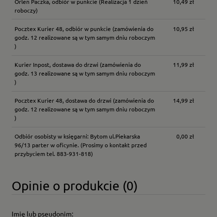
Orlen Paczka, odbiór w punkcie
(Realizacja 1 dzień
10,49 zł
roboczy)
Pocztex Kurier 48, odbiór w punkcie
(zamówienia do
10,95 zł
godz. 12 realizowane są w tym samym dniu roboczym
)
Kurier Inpost, dostawa do drzwi
(zamówienia do
11,99 zł
godz. 13 realizowane są w tym samym dniu roboczym
)
Pocztex Kurier 48, dostawa do drzwi
(zamówienia do
14,99 zł
godz. 12 realizowane są w tym samym dniu roboczym
)
Odbiór osobisty w księgarni: Bytom ul.Piekarska
0,00 zł
96/13 parter w oficynie.
(Prosimy o kontakt przed
przybyciem tel. 883-931-818)
Opinie o produkcie (0)
Imię lub pseudonim: