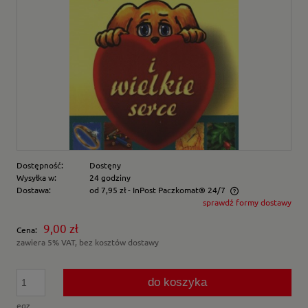
Dostępność:
Dostęny
Wysyłka w:
24 godziny
Dostawa:
od 7,95 zł
- InPost Paczkomat® 24/7
sprawdź formy dostawy
Cena nie zawiera ewentualnych kosztów płatności
9,00 zł
Cena:
zawiera 5% VAT, bez kosztów dostawy
do koszyka
egz