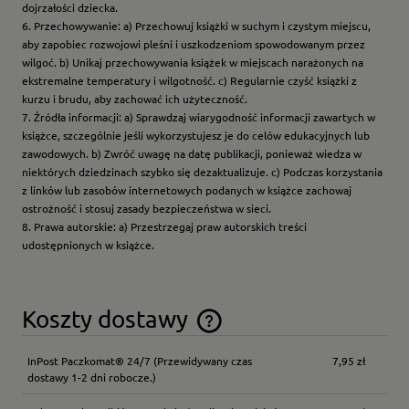
dojrzałości dziecka.
6. Przechowywanie: a) Przechowuj książki w suchym i czystym miejscu,
aby zapobiec rozwojowi pleśni i uszkodzeniom spowodowanym przez
wilgoć. b) Unikaj przechowywania książek w miejscach narażonych na
ekstremalne temperatury i wilgotność. c) Regularnie czyść książki z
kurzu i brudu, aby zachować ich użyteczność.
7. Źródła informacji: a) Sprawdzaj wiarygodność informacji zawartych w
książce, szczególnie jeśli wykorzystujesz je do celów edukacyjnych lub
zawodowych. b) Zwróć uwagę na datę publikacji, ponieważ wiedza w
niektórych dziedzinach szybko się dezaktualizuje. c) Podczas korzystania
z linków lub zasobów internetowych podanych w książce zachowaj
ostrożność i stosuj zasady bezpieczeństwa w sieci.
8. Prawa autorskie: a) Przestrzegaj praw autorskich treści
udostępnionych w książce.
Koszty dostawy
Cena nie zawiera ewentualnych kosztów płatności
InPost Paczkomat® 24/7
(Przewidywany czas
7,95 zł
dostawy 1-2 dni robocze.)