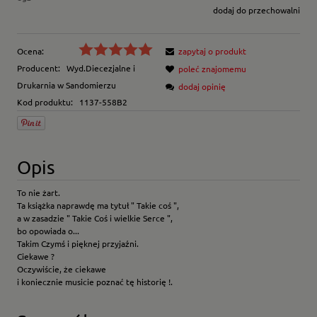
dodaj do przechowalni
Ocena:
zapytaj o produkt
Producent:
Wyd.Diecezjalne i
poleć znajomemu
Drukarnia w Sandomierzu
dodaj opinię
Kod produktu:
1137-558B2
Opis
To nie żart.
Ta książka naprawdę ma tytuł " Takie coś ",
a w zasadzie " Takie Coś i wielkie Serce ",
bo opowiada o...
Takim Czymś i pięknej przyjaźni.
Ciekawe ?
Oczywiście, że ciekawe
i koniecznie musicie poznać tę historię !.