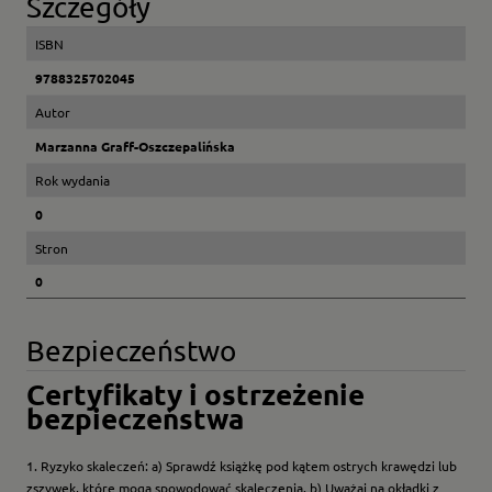
Szczegóły
ISBN
9788325702045
Autor
Marzanna Graff-Oszczepalińska
Rok wydania
0
Stron
0
Bezpieczeństwo
Certyfikaty i ostrzeżenie
bezpieczeństwa
1. Ryzyko skaleczeń: a) Sprawdź książkę pod kątem ostrych krawędzi lub
zszywek, które mogą spowodować skaleczenia. b) Uważaj na okładki z