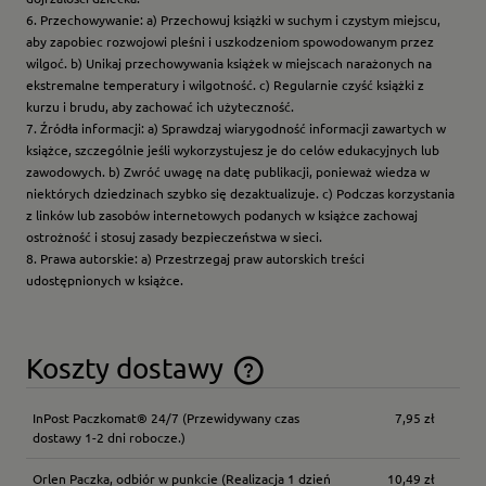
6. Przechowywanie: a) Przechowuj książki w suchym i czystym miejscu,
aby zapobiec rozwojowi pleśni i uszkodzeniom spowodowanym przez
wilgoć. b) Unikaj przechowywania książek w miejscach narażonych na
ekstremalne temperatury i wilgotność. c) Regularnie czyść książki z
kurzu i brudu, aby zachować ich użyteczność.
7. Źródła informacji: a) Sprawdzaj wiarygodność informacji zawartych w
książce, szczególnie jeśli wykorzystujesz je do celów edukacyjnych lub
zawodowych. b) Zwróć uwagę na datę publikacji, ponieważ wiedza w
niektórych dziedzinach szybko się dezaktualizuje. c) Podczas korzystania
z linków lub zasobów internetowych podanych w książce zachowaj
ostrożność i stosuj zasady bezpieczeństwa w sieci.
8. Prawa autorskie: a) Przestrzegaj praw autorskich treści
udostępnionych w książce.
Koszty dostawy
Cena nie zawiera ewentualnych kosztów płatności
InPost Paczkomat® 24/7
(Przewidywany czas
7,95 zł
dostawy 1-2 dni robocze.)
Orlen Paczka, odbiór w punkcie
(Realizacja 1 dzień
10,49 zł