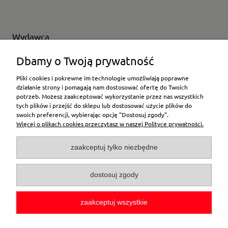
Wydawca
Wybierz producenta
Dbamy o Twoją prywatność
Pliki cookies i pokrewne im technologie umożliwiają poprawne
działanie strony i pomagają nam dostosować ofertę do Twoich
potrzeb. Możesz zaakceptować wykorzystanie przez nas wszystkich
Moje konto
tych plików i przejść do sklepu lub dostosować użycie plików do
swoich preferencji, wybierając opcję "Dostosuj zgody".
Więcej o plikach cookies przeczytasz w naszej Polityce prywatności.
Płatności i dostawa
zaakceptuj tylko niezbędne
Pomoc
dostosuj zgody
O firmie
zaakceptuj wszystkie