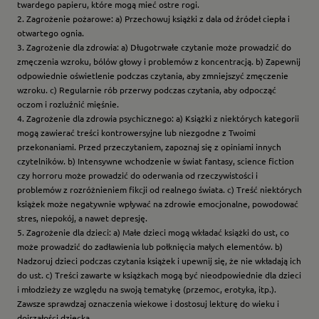
twardego papieru, które mogą mieć ostre rogi.
2. Zagrożenie pożarowe: a) Przechowuj książki z dala od źródeł ciepła i
otwartego ognia.
3. Zagrożenie dla zdrowia: a) Długotrwałe czytanie może prowadzić do
zmęczenia wzroku, bólów głowy i problemów z koncentracją. b) Zapewnij
odpowiednie oświetlenie podczas czytania, aby zmniejszyć zmęczenie
wzroku. c) Regularnie rób przerwy podczas czytania, aby odpocząć
oczom i rozluźnić mięśnie.
4. Zagrożenie dla zdrowia psychicznego: a) Książki z niektórych kategorii
mogą zawierać treści kontrowersyjne lub niezgodne z Twoimi
przekonaniami. Przed przeczytaniem, zapoznaj się z opiniami innych
czytelników. b) Intensywne wchodzenie w świat fantasy, science fiction
czy horroru może prowadzić do oderwania od rzeczywistości i
problemów z rozróżnieniem fikcji od realnego świata. c) Treść niektórych
książek może negatywnie wpływać na zdrowie emocjonalne, powodować
stres, niepokój, a nawet depresję.
5. Zagrożenie dla dzieci: a) Małe dzieci mogą wkładać książki do ust, co
może prowadzić do zadławienia lub połknięcia małych elementów. b)
Nadzoruj dzieci podczas czytania książek i upewnij się, że nie wkładają ich
do ust. c) Treści zawarte w książkach mogą być nieodpowiednie dla dzieci
i młodzieży ze względu na swoją tematykę (przemoc, erotyka, itp.).
Zawsze sprawdzaj oznaczenia wiekowe i dostosuj lekturę do wieku i
dojrzałości dziecka.