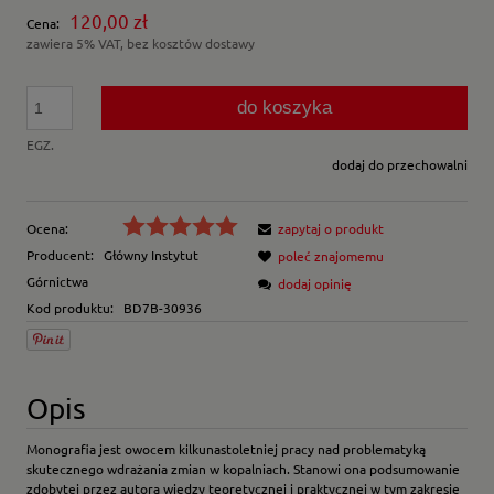
120,00 zł
Cena:
zawiera 5% VAT, bez kosztów dostawy
do koszyka
EGZ.
dodaj do przechowalni
Ocena:
zapytaj o produkt
Producent:
Główny Instytut
poleć znajomemu
Górnictwa
dodaj opinię
Kod produktu:
BD7B-30936
Opis
Monografia jest owocem kilkunastoletniej pracy nad problematyką
skutecznego wdrażania zmian w kopalniach. Stanowi ona podsumowanie
zdobytej przez autora wiedzy teoretycznej i praktycznej w tym zakresie