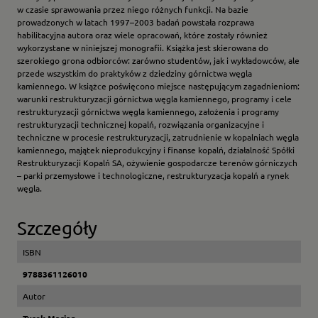
w czasie sprawowania przez niego różnych funkcji. Na bazie
prowadzonych w latach 1997–2003 badań powstała rozprawa
habilitacyjna autora oraz wiele opracowań, które zostały również
wykorzystane w niniejszej monografii. Książka jest skierowana do
szerokiego grona odbiorców: zarówno studentów, jak i wykładowców, ale
przede wszystkim do praktyków z dziedziny górnictwa węgla
kamiennego. W książce poświęcono miejsce następującym zagadnieniom:
warunki restrukturyzacji górnictwa węgla kamiennego, programy i cele
restrukturyzacji górnictwa węgla kamiennego, założenia i programy
restrukturyzacji technicznej kopalń, rozwiązania organizacyjne i
techniczne w procesie restrukturyzacji, zatrudnienie w kopalniach węgla
kamiennego, majątek nieprodukcyjny i finanse kopalń, działalność Spółki
Restrukturyzacji Kopalń SA, ożywienie gospodarcze terenów górniczych
– parki przemysłowe i technologiczne, restrukturyzacja kopalń a rynek
węgla.
Szczegóły
ISBN
9788361126010
Autor
Turek Marian