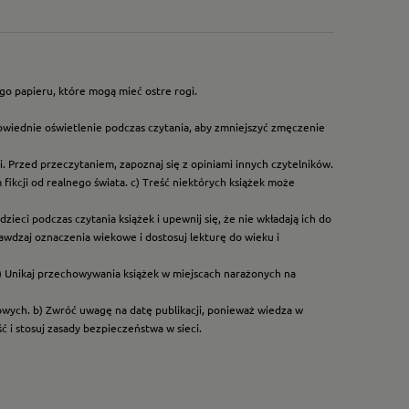
go papieru, które mogą mieć ostre rogi.
owiednie oświetlenie podczas czytania, aby zmniejszyć zmęczenie
. Przed przeczytaniem, zapoznaj się z opiniami innych czytelników.
ikcji od realnego świata. c) Treść niektórych książek może
ieci podczas czytania książek i upewnij się, że nie wkładają ich do
rawdzaj oznaczenia wiekowe i dostosuj lekturę do wieku i
) Unikaj przechowywania książek w miejscach narażonych na
dowych. b) Zwróć uwagę na datę publikacji, ponieważ wiedza w
 i stosuj zasady bezpieczeństwa w sieci.