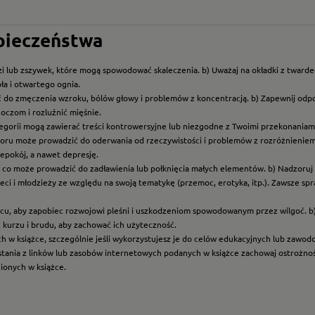
zpieczeństwa
i lub zszywek, które mogą spowodować skaleczenia. b) Uważaj na okładki z twarde
ła i otwartego ognia.
ć do zmęczenia wzroku, bólów głowy i problemów z koncentracją. b) Zapewnij odp
oczom i rozluźnić mięśnie.
ategorii mogą zawierać treści kontrowersyjne lub niezgodne z Twoimi przekonaniami
roru może prowadzić do oderwania od rzeczywistości i problemów z rozróżnieniem f
epokój, a nawet depresję.
t, co może prowadzić do zadławienia lub połknięcia małych elementów. b) Nadzoruj dz
eci i młodzieży ze względu na swoją tematykę (przemoc, erotyka, itp.). Zawsze sp
scu, aby zapobiec rozwojowi pleśni i uszkodzeniom spowodowanym przez wilgoć. b
z kurzu i brudu, aby zachować ich użyteczność.
ych w książce, szczególnie jeśli wykorzystujesz je do celów edukacyjnych lub zawo
ystania z linków lub zasobów internetowych podanych w książce zachowaj ostrożność
nionych w książce.