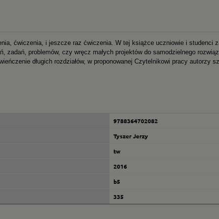
enia, ćwiczenia, i jeszcze raz ćwiczenia. W tej książce uczniowie i studenci
ń, zadań, problemów, czy wręcz małych projektów do samodzielnego rozwiąz
zwieńczenie długich rozdziałów, w proponowanej Czytelnikowi pracy autorzy s
9788364702082
Tyszer Jerzy
tw
2016
b5
335