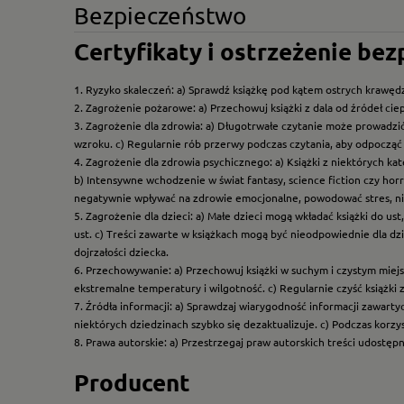
Bezpieczeństwo
Certyfikaty i ostrzeżenie be
1. Ryzyko skaleczeń: a) Sprawdź książkę pod kątem ostrych krawędz
2. Zagrożenie pożarowe: a) Przechowuj książki z dala od źródeł ciep
3. Zagrożenie dla zdrowia: a) Długotrwałe czytanie może prowadzi
wzroku. c) Regularnie rób przerwy podczas czytania, aby odpocząć 
4. Zagrożenie dla zdrowia psychicznego: a) Książki z niektórych k
b) Intensywne wchodzenie w świat fantasy, science fiction czy hor
negatywnie wpływać na zdrowie emocjonalne, powodować stres, ni
5. Zagrożenie dla dzieci: a) Małe dzieci mogą wkładać książki do us
ust. c) Treści zawarte w książkach mogą być nieodpowiednie dla dzi
dojrzałości dziecka.
6. Przechowywanie: a) Przechowuj książki w suchym i czystym miej
ekstremalne temperatury i wilgotność. c) Regularnie czyść książki 
7. Źródła informacji: a) Sprawdzaj wiarygodność informacji zawart
niektórych dziedzinach szybko się dezaktualizuje. c) Podczas korz
8. Prawa autorskie: a) Przestrzegaj praw autorskich treści udostęp
Producent