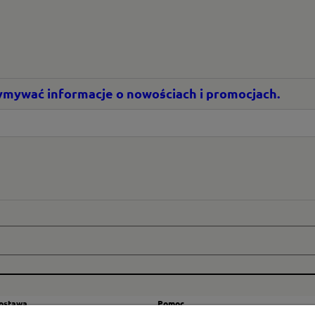
rzymywać informacje o nowościach i promocjach.
dostawa
Pomoc