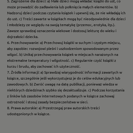
5. Zagrożenie dla dzieci: a) Małe dzieci mogą wkładać książki do ust, co
może prowadzić do zadławienia lub połknięcia małych elementów. b)
Nadzoruj dzieci podczas czytania książek i upewnij się, że nie wkładają ich
do ust. c) Treści zawarte w książkach mogą być nieodpowiednie dla dzieci
i młodzieży ze względu na swoją tematykę (przemoc, erotyka, itp.).
Zawsze sprawdzaj oznaczenia wiekowe i dostosuj lekturę do wieku i
dojrzałości dziecka.
6. Przechowywanie: a) Przechowuj książki w suchym i czystym miejscu,
aby zapobiec rozwojowi pleśni i uszkodzeniom spowodowanym przez
wilgoć. b) Unikaj przechowywania książek w miejscach narażonych na
ekstremalne temperatury i wilgotność. c) Regularnie czyść książki z
kurzu i brudu, aby zachować ich użyteczność.
7. Źródła informacji: a) Sprawdzaj wiarygodność informacji zawartych w
książce, szczególnie jeśli wykorzystujesz je do celów edukacyjnych lub
zawodowych. b) Zwróć uwagę na datę publikacji, ponieważ wiedza w
niektórych dziedzinach szybko się dezaktualizuje. c) Podczas korzystania
z linków lub zasobów internetowych podanych w książce zachowaj
ostrożność i stosuj zasady bezpieczeństwa w sieci.
8. Prawa autorskie: a) Przestrzegaj praw autorskich treści
udostępnionych w książce.