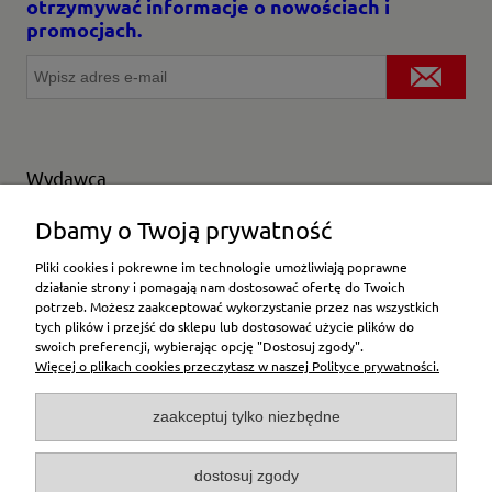
otrzymywać informacje o nowościach i
promocjach.
Wydawca
Wybierz producenta
Dbamy o Twoją prywatność
Pliki cookies i pokrewne im technologie umożliwiają poprawne
działanie strony i pomagają nam dostosować ofertę do Twoich
potrzeb. Możesz zaakceptować wykorzystanie przez nas wszystkich
Moje konto
tych plików i przejść do sklepu lub dostosować użycie plików do
swoich preferencji, wybierając opcję "Dostosuj zgody".
Więcej o plikach cookies przeczytasz w naszej Polityce prywatności.
Płatności i dostawa
zaakceptuj tylko niezbędne
Pomoc
dostosuj zgody
O firmie