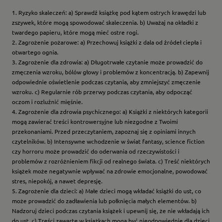
1. Ryzyko skaleczeń: a) Sprawdź książkę pod kątem ostrych krawędzi lub
zszywek, które mogą spowodować skaleczenia. b) Uważaj na okładki z
twardego papieru, które mogą mieć ostre rogi.
2. Zagrożenie pożarowe: a) Przechowuj książki z dala od źródeł ciepła i
otwartego ognia.
3. Zagrożenie dla zdrowia: a) Długotrwałe czytanie może prowadzić do
zmęczenia wzroku, bólów głowy i problemów z koncentracją. b) Zapewnij
odpowiednie oświetlenie podczas czytania, aby zmniejszyć zmęczenie
wzroku. c) Regularnie rób przerwy podczas czytania, aby odpocząć
oczom i rozluźnić mięśnie.
4. Zagrożenie dla zdrowia psychicznego: a) Książki z niektórych kategorii
mogą zawierać treści kontrowersyjne lub niezgodne z Twoimi
przekonaniami. Przed przeczytaniem, zapoznaj się z opiniami innych
czytelników. b) Intensywne wchodzenie w świat fantasy, science fiction
czy horroru może prowadzić do oderwania od rzeczywistości i
problemów z rozróżnieniem fikcji od realnego świata. c) Treść niektórych
książek może negatywnie wpływać na zdrowie emocjonalne, powodować
stres, niepokój, a nawet depresję.
5. Zagrożenie dla dzieci: a) Małe dzieci mogą wkładać książki do ust, co
może prowadzić do zadławienia lub połknięcia małych elementów. b)
Nadzoruj dzieci podczas czytania książek i upewnij się, że nie wkładają ich
do ust. c) Treści zawarte w książkach mogą być nieodpowiednie dla dzieci