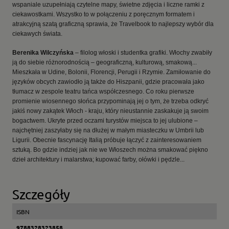
wspaniale uzupełniają czytelne mapy, świetne zdjęcia i liczne ramki z
ciekawostkami. Wszystko to w połączeniu z poręcznym formatem i
atrakcyjną szatą graficzną sprawia, że Travelbook to najlepszy wybór dla
ciekawych świata.
Berenika Wilczyńska
– filolog włoski i studentka grafiki. Włochy zwabiły
ją do siebie różnorodnością – geograficzną, kulturową, smakową...
Mieszkała w Udine, Bolonii, Florencji, Perugii i Rzymie. Zamiłowanie do
języków obcych zawiodło ją także do Hiszpanii, gdzie pracowała jako
tłumacz w zespole teatru tańca współczesnego. Co roku pierwsze
promienie wiosennego słońca przypominają jej o tym, że trzeba odkryć
jakiś nowy zakątek Włoch - kraju, który nieustannie zaskakuje ją swoim
bogactwem. Ukryte przed oczami turystów miejsca to jej ulubione –
najchętniej zaszyłaby się na dłużej w małym miasteczku w Umbrii lub
Ligurii. Obecnie fascynację Italią próbuje łączyć z zainteresowaniem
sztuką. Bo gdzie indziej jak nie we Włoszech można smakować piękno
dzieł architektury i malarstwa; kupować farby, ołówki i pędzle...
Szczegóły
ISBN
9788328323858