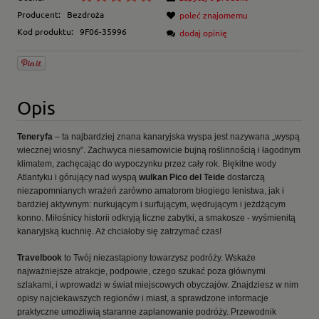
Producent:
Bezdroża
poleć znajomemu
Kod produktu:
9F06-35996
dodaj opinię
Opis
Teneryfa
– ta najbardziej znana kanaryjska wyspa jest nazywana „wyspą
wiecznej wiosny”. Zachwyca niesamowicie bujną roślinnością i łagodnym
klimatem, zachęcając do wypoczynku przez cały rok. Błękitne wody
Atlantyku i górujący nad wyspą
wulkan Pico del Teide
dostarczą
niezapomnianych wrażeń zarówno amatorom błogiego lenistwa, jak i
bardziej aktywnym: nurkującym i surfującym, wędrującym i jeżdżącym
konno. Miłośnicy historii odkryją liczne zabytki, a smakosze - wyśmienitą
kanaryjską kuchnię. Aż chciałoby się zatrzymać czas!
Travelbook
to Twój niezastąpiony towarzysz podróży. Wskaże
najważniejsze atrakcje, podpowie, czego szukać poza głównymi
szlakami, i wprowadzi w świat miejscowych obyczajów. Znajdziesz w nim
opisy najciekawszych regionów i miast, a sprawdzone informacje
praktyczne umożliwią staranne zaplanowanie podróży. Przewodnik