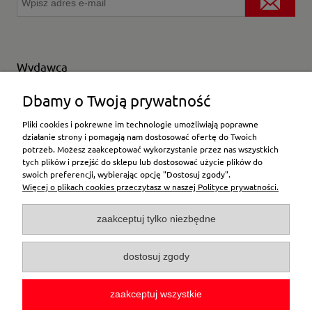
Wydawca
Wybierz producenta
Dbamy o Twoją prywatność
Pliki cookies i pokrewne im technologie umożliwiają poprawne
działanie strony i pomagają nam dostosować ofertę do Twoich
potrzeb. Możesz zaakceptować wykorzystanie przez nas wszystkich
Moje konto
tych plików i przejść do sklepu lub dostosować użycie plików do
swoich preferencji, wybierając opcję "Dostosuj zgody".
Więcej o plikach cookies przeczytasz w naszej Polityce prywatności.
Płatności i dostawa
zaakceptuj tylko niezbędne
Pomoc
dostosuj zgody
O firmie
zaakceptuj wszystkie