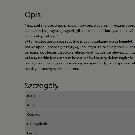
Opis
Masz szefa idiotę, współpracowników bez wyobraźni, rodzina doprowad
Nie napinaj się, wyluzuj, wyżej tyłka i tak nie podskoczysz, choćby
robić dalej? Jak żyć?
W tej książce zostaniesz radośnie przeprowadzony przez kompletny
pozwalające uporać się z krytyką, i nauczysz się mieć głęboko w nosi
osiągasz, gdy jesteś głęboko zrelaksowany i szczerze olewasz… „rz
John C. Parkin
jest autorem bestsellerów i nauczycielem mądrości.
po czym rzucił swoją dobrze płatną pracę w Londynie i wyprowadził s
międzynarodowym bestsellerem.
Szczegóły
ISBN
Autor
Oprawa
Rok wydania
Format