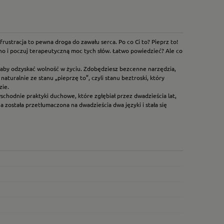
frustracja to pewna droga do zawału serca. Po co Ci to? Pieprz to!
łośno i poczuj terapeutyczną moc tych słów. Łatwo powiedzieć? Ale co
, aby odzyskać wolność w życiu. Zdobędziesz bezcenne narzędzia,
naturalnie ze stanu „pieprzę to”, czyli stanu beztroski, który
zie.
schodnie praktyki duchowe, które zgłębiał przez dwadzieścia lat,
a została przetłumaczona na dwadzieścia dwa języki i stała się