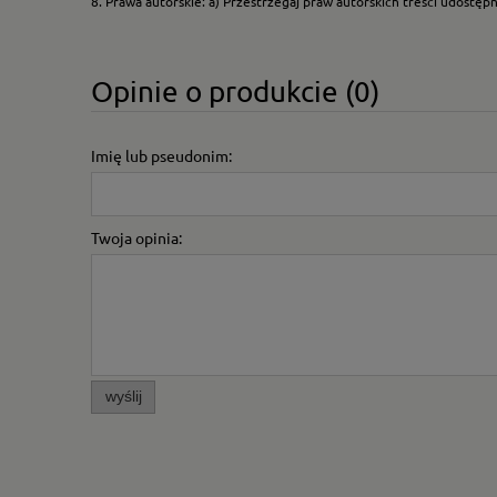
8. Prawa autorskie: a) Przestrzegaj praw autorskich treści udostęp
Opinie o produkcie (0)
Imię lub pseudonim:
Twoja opinia:
wyślij