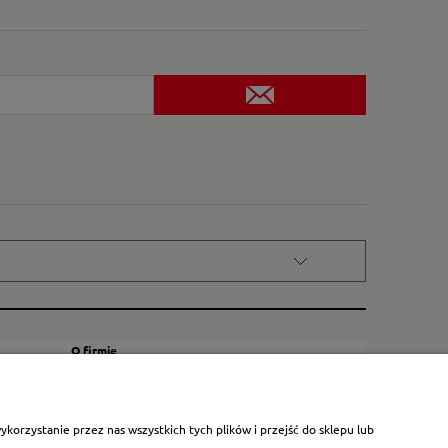
O firmie
Kontakt
Certyfikat dla małych księgarni
orzystanie przez nas wszystkich tych plików i przejść do sklepu lub
Blog