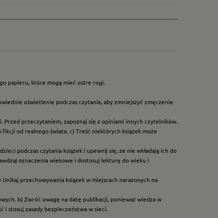
go papieru, które mogą mieć ostre rogi.
owiednie oświetlenie podczas czytania, aby zmniejszyć zmęczenie
. Przed przeczytaniem, zapoznaj się z opiniami innych czytelników.
ikcji od realnego świata. c) Treść niektórych książek może
ieci podczas czytania książek i upewnij się, że nie wkładają ich do
rawdzaj oznaczenia wiekowe i dostosuj lekturę do wieku i
) Unikaj przechowywania książek w miejscach narażonych na
dowych. b) Zwróć uwagę na datę publikacji, ponieważ wiedza w
 i stosuj zasady bezpieczeństwa w sieci.