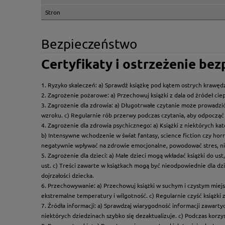
Stron
Bezpieczeństwo
Certyfikaty i ostrzeżenie be
1. Ryzyko skaleczeń: a) Sprawdź książkę pod kątem ostrych krawędz
2. Zagrożenie pożarowe: a) Przechowuj książki z dala od źródeł ciep
3. Zagrożenie dla zdrowia: a) Długotrwałe czytanie może prowadzi
wzroku. c) Regularnie rób przerwy podczas czytania, aby odpocząć 
4. Zagrożenie dla zdrowia psychicznego: a) Książki z niektórych k
b) Intensywne wchodzenie w świat fantasy, science fiction czy hor
negatywnie wpływać na zdrowie emocjonalne, powodować stres, ni
5. Zagrożenie dla dzieci: a) Małe dzieci mogą wkładać książki do us
ust. c) Treści zawarte w książkach mogą być nieodpowiednie dla dzi
dojrzałości dziecka.
6. Przechowywanie: a) Przechowuj książki w suchym i czystym miej
ekstremalne temperatury i wilgotność. c) Regularnie czyść książki 
7. Źródła informacji: a) Sprawdzaj wiarygodność informacji zawart
niektórych dziedzinach szybko się dezaktualizuje. c) Podczas korz