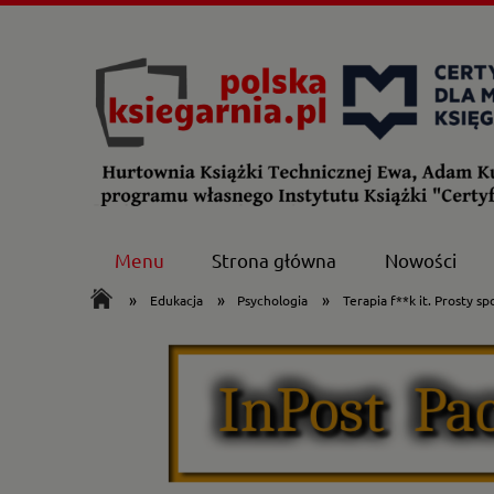
Menu
Strona główna
Nowości
»
»
»
Edukacja
Psychologia
Terapia f**k it. Prosty s