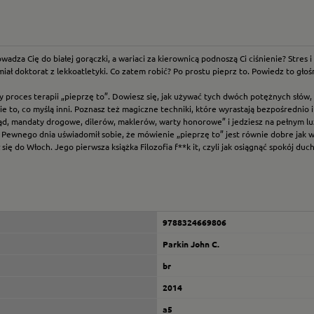
za Cię do białej gorączki, a wariaci za kierownicą podnoszą Ci ciśnienie? Stres i 
ś miał doktorat z lekkoatletyki. Co zatem robić? Po prostu pieprz to. Powiedz to g
 proces terapii „pieprzę to”. Dowiesz się, jak używać tych dwóch potężnych słów
e to, co myślą inni. Poznasz też magiczne techniki, które wyrastają bezpośrednio i 
ąd, mandaty drogowe, dilerów, maklerów, warty honorowe” i jedziesz na pełnym lu
 Pewnego dnia uświadomił sobie, że mówienie „pieprzę to” jest równie dobre jak w
ię do Włoch. Jego pierwsza książka Filozofia f**k it, czyli jak osiągnąć spokój duch
9788324669806
Parkin John C.
br
2014
a5