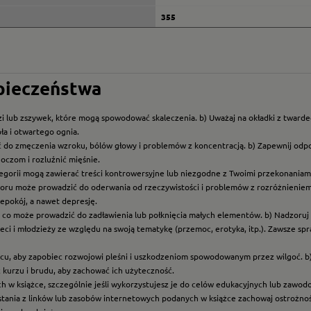
355
zpieczeństwa
i lub zszywek, które mogą spowodować skaleczenia. b) Uważaj na okładki z twarde
ła i otwartego ognia.
ć do zmęczenia wzroku, bólów głowy i problemów z koncentracją. b) Zapewnij odp
oczom i rozluźnić mięśnie.
ategorii mogą zawierać treści kontrowersyjne lub niezgodne z Twoimi przekonaniami
roru może prowadzić do oderwania od rzeczywistości i problemów z rozróżnieniem f
epokój, a nawet depresję.
t, co może prowadzić do zadławienia lub połknięcia małych elementów. b) Nadzoruj dz
eci i młodzieży ze względu na swoją tematykę (przemoc, erotyka, itp.). Zawsze sp
scu, aby zapobiec rozwojowi pleśni i uszkodzeniom spowodowanym przez wilgoć. b
z kurzu i brudu, aby zachować ich użyteczność.
ych w książce, szczególnie jeśli wykorzystujesz je do celów edukacyjnych lub zawo
ystania z linków lub zasobów internetowych podanych w książce zachowaj ostrożność