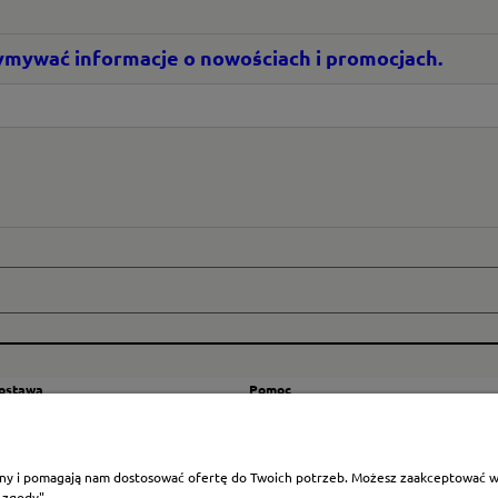
rzymywać informacje o nowościach i promocjach.
dostawa
Pomoc
zty wysyłki
Regulamin
ranicę
Mapa strony
rony i pomagają nam dostosować ofertę do Twoich potrzeb. Możesz zaakceptować wyk
Polityka cookies
 zgody".