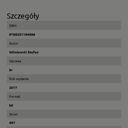
Szczegóły
ISBN
9788301194086
Autor
Wiśniewski Stefan
Oprawa
br
Rok wydania
2017
Format
b5
Stron
497