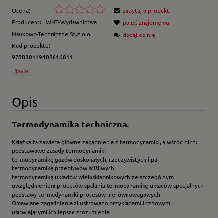
Ocena:
zapytaj o produkt
Producent:
WNT-Wydawnictwa
poleć znajomemu
Naukowo-Techniczne Sp.z o.o.
dodaj opinię
Kod produktu:
978830119408616811
Opis
Termodynamika techniczna.
Książka ta zawiera główne zagadnienia z termodynamiki, a wśród nich:
podstawowe zasady termodynamiki
termodynamikę gazów doskonałych, rzeczywistych i par
termodynamikę przepływów ściśliwych
termodynamikę układów wieloskładnikowych ze szczególnym
uwzględnieniem procesów spalania termodynamikę układów specjalnych
podstawy termodynamiki procesów nierównowagowych
Omawiane zagadnienia zilustrowano przykładami liczbowymi
ułatwiającymi ich lepsze zrozumienie.