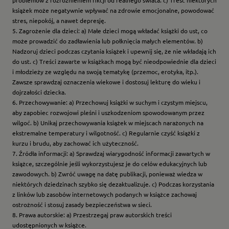
problemów z rozróżnieniem fikcji od realnego świata. c) Treść niektórych
książek może negatywnie wpływać na zdrowie emocjonalne, powodować
stres, niepokój, a nawet depresję.
5. Zagrożenie dla dzieci: a) Małe dzieci mogą wkładać książki do ust, co
może prowadzić do zadławienia lub połknięcia małych elementów. b)
Nadzoruj dzieci podczas czytania książek i upewnij się, że nie wkładają ich
do ust. c) Treści zawarte w książkach mogą być nieodpowiednie dla dzieci
i młodzieży ze względu na swoją tematykę (przemoc, erotyka, itp.).
Zawsze sprawdzaj oznaczenia wiekowe i dostosuj lekturę do wieku i
dojrzałości dziecka.
6. Przechowywanie: a) Przechowuj książki w suchym i czystym miejscu,
aby zapobiec rozwojowi pleśni i uszkodzeniom spowodowanym przez
wilgoć. b) Unikaj przechowywania książek w miejscach narażonych na
ekstremalne temperatury i wilgotność. c) Regularnie czyść książki z
kurzu i brudu, aby zachować ich użyteczność.
7. Źródła informacji: a) Sprawdzaj wiarygodność informacji zawartych w
książce, szczególnie jeśli wykorzystujesz je do celów edukacyjnych lub
zawodowych. b) Zwróć uwagę na datę publikacji, ponieważ wiedza w
niektórych dziedzinach szybko się dezaktualizuje. c) Podczas korzystania
z linków lub zasobów internetowych podanych w książce zachowaj
ostrożność i stosuj zasady bezpieczeństwa w sieci.
8. Prawa autorskie: a) Przestrzegaj praw autorskich treści
udostępnionych w książce.