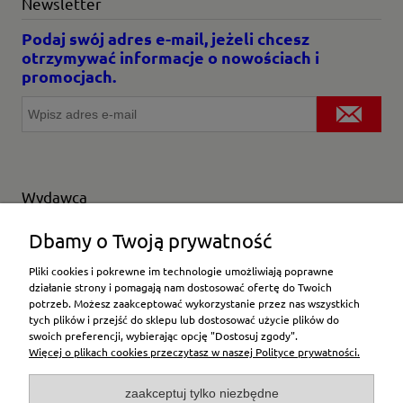
Newsletter
Podaj swój adres e-mail, jeżeli chcesz
otrzymywać informacje o nowościach i
promocjach.
Wydawca
Wybierz producenta
Dbamy o Twoją prywatność
Pliki cookies i pokrewne im technologie umożliwiają poprawne
działanie strony i pomagają nam dostosować ofertę do Twoich
potrzeb. Możesz zaakceptować wykorzystanie przez nas wszystkich
Moje konto
tych plików i przejść do sklepu lub dostosować użycie plików do
swoich preferencji, wybierając opcję "Dostosuj zgody".
Więcej o plikach cookies przeczytasz w naszej Polityce prywatności.
Płatności i dostawa
zaakceptuj tylko niezbędne