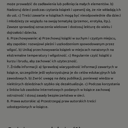
może prowadzić do zadławienia lub połknięcia małych elementów. b)
Nadzoruj dzieci podczas czytania książek i upewnij się, że nie wkładają ich
do ust. c) Treści zawarte w książkach mogą być nieodpowiednie dla dzieci
i młodzieży ze względu na swoją tematykę (przemoc, erotyka, itp.).
Zawsze sprawdzaj oznaczenia wiekowe i dostosuj lekturę do wieku i
dojrzałości dziecka.
6. Przechowywanie: a) Przechowuj książki w suchym i czystym miejscu,
aby zapobiec rozwojowi pleśni i uszkodzeniom spowodowanym przez
wilgoć. b) Unikaj przechowywania książek w miejscach narażonych na
ekstremalne temperatury i wilgotność. c) Regularnie czyść książki z
kurzu i brudu, aby zachować ich użyteczność.
7. Źródła informacji: a) Sprawdzaj wiarygodność informacji zawartych w
książce, szczególnie jeśli wykorzystujesz je do celów edukacyjnych lub
zawodowych. b) Zwróć uwagę na datę publikacji, ponieważ wiedza w
niektórych dziedzinach szybko się dezaktualizuje. c) Podczas korzystania
z linków lub zasobów internetowych podanych w książce zachowaj
ostrożność i stosuj zasady bezpieczeństwa w sieci.
8. Prawa autorskie: a) Przestrzegaj praw autorskich treści
udostępnionych w książce.