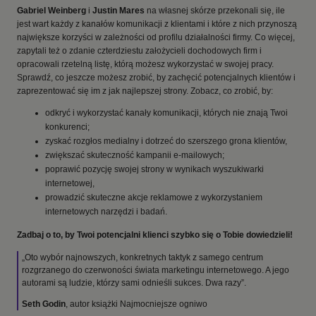
Gabriel Weinberg
i
Justin Mares
na własnej skórze przekonali się, ile
jest wart każdy z kanałów komunikacji z klientami i które z nich przynoszą
największe korzyści w zależności od profilu działalności firmy. Co więcej,
zapytali też o zdanie czterdziestu założycieli dochodowych firm i
opracowali rzetelną listę, którą możesz wykorzystać w swojej pracy.
Sprawdź, co jeszcze możesz zrobić, by zachęcić potencjalnych klientów i
zaprezentować się im z jak najlepszej strony. Zobacz, co zrobić, by:
odkryć i wykorzystać kanały komunikacji, których nie znają Twoi
konkurenci;
zyskać rozgłos medialny i dotrzeć do szerszego grona klientów,
zwiększać skuteczność kampanii e-mailowych;
poprawić pozycję swojej strony w wynikach wyszukiwarki
internetowej,
prowadzić skuteczne akcje reklamowe z wykorzystaniem
internetowych narzędzi i badań.
Zadbaj o to, by Twoi potencjalni klienci szybko się o Tobie dowiedzieli!
„Oto wybór najnowszych, konkretnych taktyk z samego centrum
rozgrzanego do czerwoności świata marketingu internetowego. A jego
autorami są ludzie, którzy sami odnieśli sukces. Dwa razy”.
Seth Godin
, autor książki Najmocniejsze ogniwo