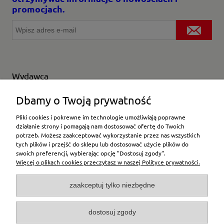
promocjach.
Wydawca
Wybierz producenta
Dbamy o Twoją prywatność
Pliki cookies i pokrewne im technologie umożliwiają poprawne
działanie strony i pomagają nam dostosować ofertę do Twoich
potrzeb. Możesz zaakceptować wykorzystanie przez nas wszystkich
Moje konto
tych plików i przejść do sklepu lub dostosować użycie plików do
swoich preferencji, wybierając opcję "Dostosuj zgody".
Więcej o plikach cookies przeczytasz w naszej Polityce prywatności.
Płatności i dostawa
zaakceptuj tylko niezbędne
Pomoc
dostosuj zgody
O firmie