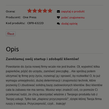
Ocena:
zapytaj o produkt
Producent:
One Press
poleć znajomemu
Kod produktu:
C8F8-6322D
dodaj opinię
Opis
Zareklamuj swój startup i zdobądź klientów!
Powołanie do życia nowej firmy wcale nie jest trudne. Ot, wypełnić kilka
papierków, pójść do urzędu, zamówić pieczątkę... Ale spróbuj potem
utrzymać tę firmę przy życiu, rozwinąć ją i sprawić, by rozkwitła! O, to już
wymaga umiejętności, dużej determinacji i znajomości technik, które
pozwolą Ci zbudować solidną bazę zadowolonych klientów. Bez klientów
cała ta zabawa nie ma sensu. Musisz więc znaleźć coś, co pomoże Ci
przekonać ludzi, że chcą skorzystać właśnie z Twojego produktu lub z
Twojej usługi. Tylko tak „złapiesz przyczepność”, dzięki której Twoja firma
ruszy z miejsca. Przyczepność, czyli... trakcję!