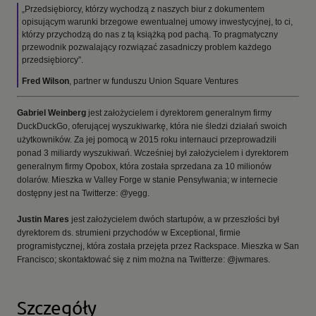
„Przedsiębiorcy, którzy wychodzą z naszych biur z dokumentem
opisującym warunki brzegowe ewentualnej umowy inwestycyjnej, to ci,
którzy przychodzą do nas z tą książką pod pachą. To pragmatyczny
przewodnik pozwalający rozwiązać zasadniczy problem każdego
przedsiębiorcy”.
Fred Wilson
, partner w funduszu Union Square Ventures
Gabriel Weinberg
jest założycielem i dyrektorem generalnym firmy
DuckDuckGo, oferującej wyszukiwarkę, która nie śledzi działań swoich
użytkowników. Za jej pomocą w 2015 roku internauci przeprowadzili
ponad 3 miliardy wyszukiwań. Wcześniej był założycielem i dyrektorem
generalnym firmy Opobox, która została sprzedana za 10 milionów
dolarów. Mieszka w Valley Forge w stanie Pensylwania; w internecie
dostępny jest na Twitterze: @yegg.
Justin Mares
jest założycielem dwóch startupów, a w przeszłości był
dyrektorem ds. strumieni przychodów w Exceptional, firmie
programistycznej, która została przejęta przez Rackspace. Mieszka w San
Francisco; skontaktować się z nim można na Twitterze: @jwmares.
Szczegóły