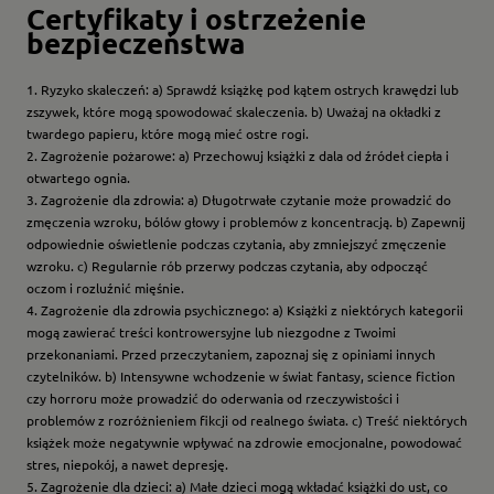
Certyfikaty i ostrzeżenie
bezpieczeństwa
1. Ryzyko skaleczeń: a) Sprawdź książkę pod kątem ostrych krawędzi lub
zszywek, które mogą spowodować skaleczenia. b) Uważaj na okładki z
twardego papieru, które mogą mieć ostre rogi.
2. Zagrożenie pożarowe: a) Przechowuj książki z dala od źródeł ciepła i
otwartego ognia.
3. Zagrożenie dla zdrowia: a) Długotrwałe czytanie może prowadzić do
zmęczenia wzroku, bólów głowy i problemów z koncentracją. b) Zapewnij
odpowiednie oświetlenie podczas czytania, aby zmniejszyć zmęczenie
wzroku. c) Regularnie rób przerwy podczas czytania, aby odpocząć
oczom i rozluźnić mięśnie.
4. Zagrożenie dla zdrowia psychicznego: a) Książki z niektórych kategorii
mogą zawierać treści kontrowersyjne lub niezgodne z Twoimi
przekonaniami. Przed przeczytaniem, zapoznaj się z opiniami innych
czytelników. b) Intensywne wchodzenie w świat fantasy, science fiction
czy horroru może prowadzić do oderwania od rzeczywistości i
problemów z rozróżnieniem fikcji od realnego świata. c) Treść niektórych
książek może negatywnie wpływać na zdrowie emocjonalne, powodować
stres, niepokój, a nawet depresję.
5. Zagrożenie dla dzieci: a) Małe dzieci mogą wkładać książki do ust, co