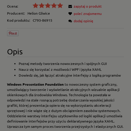
Ocena:
zapytaj o produkt
Producent:
Helion Gliwice
poleć znajomemu
Kod produktu:
C793-86915
dodaj opinię
Opis
Poznaj metody tworzenia nowoczesnych i spójnych GUI
Naucz się korzystać z możliwości WPF i języka XAML
Dowiedz się, jak łączyć atrakcyjne interfejsy z logiką programów
Windows Presentation Foundation
to nowoczesny system graficzny,
umożliwiający tworzenie i wyświetlanie atrakcyjnych wizualnie aplikacji
okienkowych dla środowiska Windows. Technologia ta powstała w
odpowiedzi na stale rosnącą potrzebę dostarczania wysokiej jakości
grafiki, której prezentacja opiera się na wykorzystaniu akceleracji
sprzętowej i nie wiąże się z dużym obciążeniem zasobów systemowych.
Oddzielenie warstwy interfejsu użytkownika od logiki aplikacji umożliwia
definiowanie interfejsów przy użyciu deklaratywnego języka XAML.
Upraszcza tym samym proces tworzenia przejrzystych i elastycznych GUI.