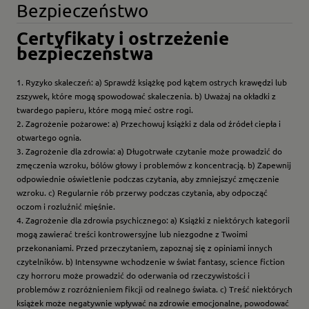
Bezpieczeństwo
Certyfikaty i ostrzeżenie
bezpieczeństwa
1. Ryzyko skaleczeń: a) Sprawdź książkę pod kątem ostrych krawędzi lub
zszywek, które mogą spowodować skaleczenia. b) Uważaj na okładki z
twardego papieru, które mogą mieć ostre rogi.
2. Zagrożenie pożarowe: a) Przechowuj książki z dala od źródeł ciepła i
otwartego ognia.
3. Zagrożenie dla zdrowia: a) Długotrwałe czytanie może prowadzić do
zmęczenia wzroku, bólów głowy i problemów z koncentracją. b) Zapewnij
odpowiednie oświetlenie podczas czytania, aby zmniejszyć zmęczenie
wzroku. c) Regularnie rób przerwy podczas czytania, aby odpocząć
oczom i rozluźnić mięśnie.
4. Zagrożenie dla zdrowia psychicznego: a) Książki z niektórych kategorii
mogą zawierać treści kontrowersyjne lub niezgodne z Twoimi
przekonaniami. Przed przeczytaniem, zapoznaj się z opiniami innych
czytelników. b) Intensywne wchodzenie w świat fantasy, science fiction
czy horroru może prowadzić do oderwania od rzeczywistości i
problemów z rozróżnieniem fikcji od realnego świata. c) Treść niektórych
książek może negatywnie wpływać na zdrowie emocjonalne, powodować