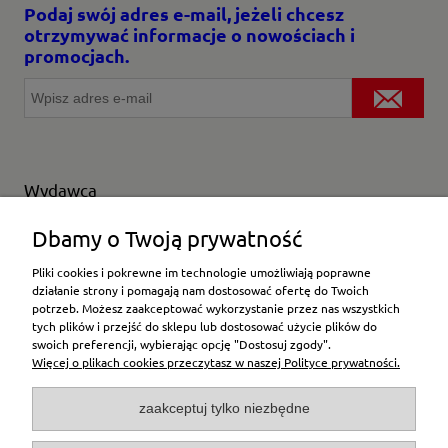
Podaj swój adres e-mail, jeżeli chcesz
otrzymywać informacje o nowościach i
promocjach.
Wydawca
Wybierz producenta
Dbamy o Twoją prywatność
Pliki cookies i pokrewne im technologie umożliwiają poprawne
działanie strony i pomagają nam dostosować ofertę do Twoich
potrzeb. Możesz zaakceptować wykorzystanie przez nas wszystkich
Moje konto
tych plików i przejść do sklepu lub dostosować użycie plików do
swoich preferencji, wybierając opcję "Dostosuj zgody".
Więcej o plikach cookies przeczytasz w naszej Polityce prywatności.
Płatności i dostawa
zaakceptuj tylko niezbędne
Pomoc