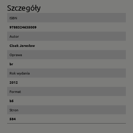
Szczegóły
ISBN
9788324635009
Autor
Cisek Jarosław
Oprawa
br
Rok wydania
2012
Format
b5
Stron
584