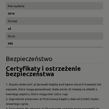
Rok wydania
2014
Format
a5
Stron
395
Bezpieczeństwo
Certyfikaty i ostrzeżenie
bezpieczeństwa
1. Ryzyko skaleczeń: a) Sprawdź książkę pod kątem ostrych krawędzi lub
zszywek, które mogą spowodować skaleczenia. b) Uważaj na okładki z
twardego papieru, które mogą mieć ostre rogi.
2. Zagrożenie pożarowe: a) Przechowuj książki z dala od źródeł ciepła i
otwartego ognia.
3. Zagrożenie dla zdrowia: a) Długotrwałe czytanie może prowadzić do