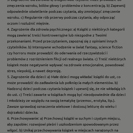
zmęczenia wzroku, bólów głowy i problemów z koncentracją. b) Zapewnij
odpowiednie oświetlenie podczas czytania, aby zmniejszyć zmęczenie
wzroku. c) Regularnie rób przerwy podczas czytania, aby odpocząć
oczom i rozluźnić mięśnie.
4. Zagrożenie dla zdrowia psychicznego: a) Książki z niektórych kategorii
mogą zawierać treści kontrowersyjne lub niezgodne z Twoimi
przekonaniami. Przed przeczytaniem, zapoznaj się z opiniami innych
czytelników. b) Intensywne wchodzenie w świat fantasy, science fiction
czy horroru może prowadzić do oderwania od rzeczywistości i
problemów z rozróżnieniem fikcji od realnego świata. c) Treść niektórych
książek może negatywnie wpływać na zdrowie emocjonalne, powodować
stres, niepokój, a nawet depresję.
5. Zagrożenie dla dzieci: a) Małe dzieci mogą wkładać książki do ust, co
może prowadzić do zadławienia lub połknięcia małych elementów. b)
Nadzoruj dzieci podczas czytania książek i upewnij się, że nie wkładają ich
do ust. c) Treści zawarte w książkach mogą być nieodpowiednie dla dzieci
i młodzieży ze względu na swoją tematykę (przemoc, erotyka, itp.).
Zawsze sprawdzaj oznaczenia wiekowe i dostosuj lekturę do wieku i
dojrzałości dziecka.
6. Przechowywanie: a) Przechowuj książki w suchym i czystym miejscu,
aby zapobiec rozwojowi pleśni i uszkodzeniom spowodowanym przez
wilgoć. b) Unikaj przechowywania książek w miejscach narażonych na