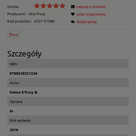
Ocena:
zapytaj o produkt
Producent:
One Press
poleć znajomemu
Kod produktu:
CC57-575BE
dodaj opinię
Szczegóły
ISBN
9788328321236
Autor
Kotow S.Tracy B.
Oprawa
br
Rok wydania
2016