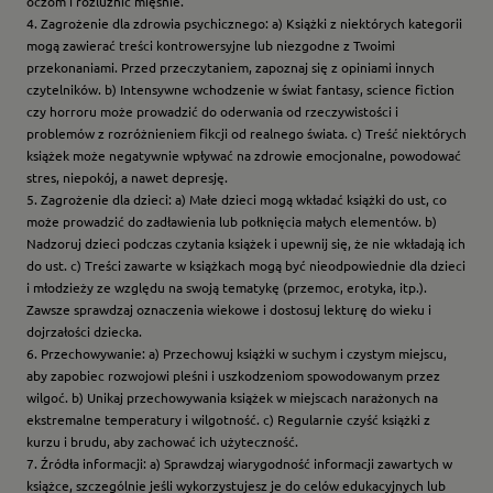
oczom i rozluźnić mięśnie.
4. Zagrożenie dla zdrowia psychicznego: a) Książki z niektórych kategorii
mogą zawierać treści kontrowersyjne lub niezgodne z Twoimi
przekonaniami. Przed przeczytaniem, zapoznaj się z opiniami innych
czytelników. b) Intensywne wchodzenie w świat fantasy, science fiction
czy horroru może prowadzić do oderwania od rzeczywistości i
problemów z rozróżnieniem fikcji od realnego świata. c) Treść niektórych
książek może negatywnie wpływać na zdrowie emocjonalne, powodować
stres, niepokój, a nawet depresję.
5. Zagrożenie dla dzieci: a) Małe dzieci mogą wkładać książki do ust, co
może prowadzić do zadławienia lub połknięcia małych elementów. b)
Nadzoruj dzieci podczas czytania książek i upewnij się, że nie wkładają ich
do ust. c) Treści zawarte w książkach mogą być nieodpowiednie dla dzieci
i młodzieży ze względu na swoją tematykę (przemoc, erotyka, itp.).
Zawsze sprawdzaj oznaczenia wiekowe i dostosuj lekturę do wieku i
dojrzałości dziecka.
6. Przechowywanie: a) Przechowuj książki w suchym i czystym miejscu,
aby zapobiec rozwojowi pleśni i uszkodzeniom spowodowanym przez
wilgoć. b) Unikaj przechowywania książek w miejscach narażonych na
ekstremalne temperatury i wilgotność. c) Regularnie czyść książki z
kurzu i brudu, aby zachować ich użyteczność.
7. Źródła informacji: a) Sprawdzaj wiarygodność informacji zawartych w
książce, szczególnie jeśli wykorzystujesz je do celów edukacyjnych lub