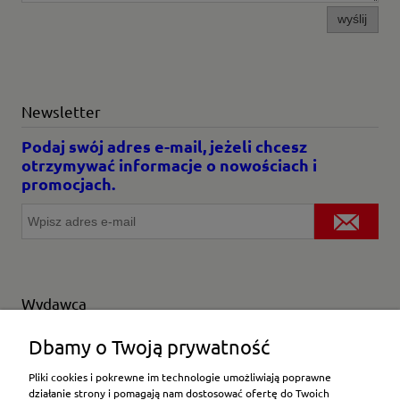
wyślij
Newsletter
Podaj swój adres e-mail, jeżeli chcesz
otrzymywać informacje o nowościach i
promocjach.
Wydawca
Wybierz producenta
Dbamy o Twoją prywatność
Pliki cookies i pokrewne im technologie umożliwiają poprawne
działanie strony i pomagają nam dostosować ofertę do Twoich