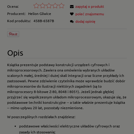
Ocena:
zapytaj o produkt
Producent:
Helion Gliwice
poleć znajomemu
Kod produktu:
458B-6587B
dodaj opinię
Opis
Książka prezentuje podstawy konstrukcji urządzeń cyfrowych i
mikroprocesorowych. Zawiera ona omówienia wybranych układów
scalonych małej, średniej i dużej skali integracji oraz liczne przykłady ich
zastosowań. Pewne zdziwienie czytelnika może wprawdzie budzić dobór
mikroprocesorów do ilustracji niektórych zagadnień (są to
mikroprocesory 8-bitowe Z-80, 8048 i 8051). Jeżeli jednak głębiej
przyjrzeć się współczesnym układom mikroprocesorowym, okazuje się, że
podstawowe techniki konstrukcyjne -- a takie właśnie prezentuje książka
-- mimo upływu 20 lat, pozostały niezmienione.
W poszczególnych rozdziałach znajdziesz:
podstawowe właściwości elektryczne układów cyfrowych oraz
zasady ich stosowania;