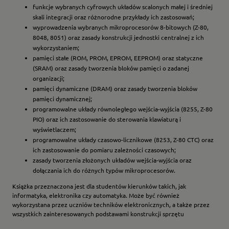
funkcje wybranych cyfrowych układów scalonych małej i średniej
skali integracji oraz różnorodne przykłady ich zastosowań;
wyprowadzenia wybranych mikroprocesorów 8-bitowych (Z-80,
8048, 8051) oraz zasady konstrukcji jednostki centralnej z ich
wykorzystaniem;
pamięci stałe (ROM, PROM, EPROM, EEPROM) oraz statyczne
(SRAM) oraz zasady tworzenia bloków pamięci o zadanej
organizacji;
pamięci dynamiczne (DRAM) oraz zasady tworzenia bloków
pamięci dynamicznej;
programowalne układy równoległego wejścia-wyjścia (8255, Z-80
PIO) oraz ich zastosowanie do sterowania klawiaturą i
wyświetlaczem;
programowalne układy czasowo-licznikowe (8253, Z-80 CTC) oraz
ich zastosowanie do pomiaru zależności czasowych;
zasady tworzenia złożonych układów wejścia-wyjścia oraz
dołączania ich do różnych typów mikroprocesorów.
Książka przeznaczona jest dla studentów kierunków takich, jak
informatyka, elektronika czy automatyka. Może być również
wykorzystana przez uczniów techników elektronicznych, a także przez
wszystkich zainteresowanych podstawami konstrukcji sprzętu