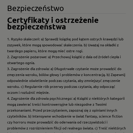
Bezpieczeństwo
Certyfikaty i ostrzeżenie
bezpieczeństwa
1. Ryzyko skaleczeń: a) Sprawdź książkę pod kątem ostrych krawędzi lub
zszywek, które mogą spowodować skaleczenia. b) Uważaj na okładki z
twardego papieru, które mogą mieć ostre rogi.
2. Zagrożenie pożarowe: a) Przechowuj książki z dala od źródeł ciepła i
otwartego ognia.
3. Zagrożenie dla zdrowia: a) Długotrwałe czytanie może prowadzić do
zmęczenia wzroku, bólów głowy i problemów z koncentracją. b) Zapewnij
odpowiednie oświetlenie podczas czytania, aby zmniejszyć zmęczenie
wzroku. c) Regularnie rób przerwy podczas czytania, aby odpocząć
oczom i rozluźnić mięśnie.
4. Zagrożenie dla zdrowia psychicznego: a) Książki z niektórych kategorii
mogą zawierać treści kontrowersyjne lub niezgodne z Twoimi
przekonaniami. Przed przeczytaniem, zapoznaj się z opiniami innych
czytelników. b) Intensywne wchodzenie w świat fantasy, science fiction
czy horroru może prowadzić do oderwania od rzeczywistości i
problemów z rozróżnieniem fikcji od realnego świata. c) Treść niektórych