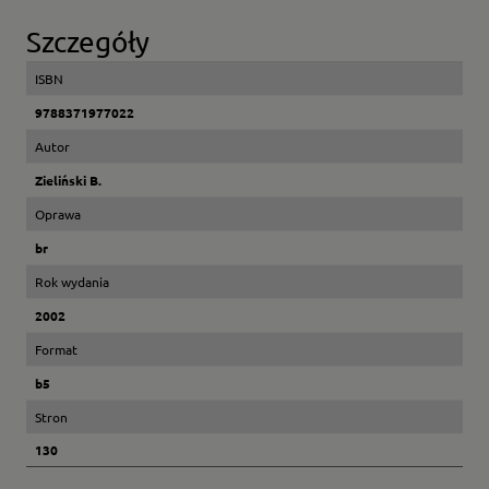
Szczegóły
ISBN
9788371977022
Autor
Zieliński B.
Oprawa
br
Rok wydania
2002
Format
b5
Stron
130