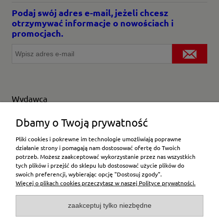
Podaj swój adres e-mail, jeżeli chcesz
otrzymywać informacje o nowościach i
promocjach.
Wydawca
Wybierz producenta
Dbamy o Twoją prywatność
Pliki cookies i pokrewne im technologie umożliwiają poprawne
działanie strony i pomagają nam dostosować ofertę do Twoich
potrzeb. Możesz zaakceptować wykorzystanie przez nas wszystkich
Moje konto
tych plików i przejść do sklepu lub dostosować użycie plików do
swoich preferencji, wybierając opcję "Dostosuj zgody".
Więcej o plikach cookies przeczytasz w naszej Polityce prywatności.
Płatności i dostawa
zaakceptuj tylko niezbędne
Pomoc