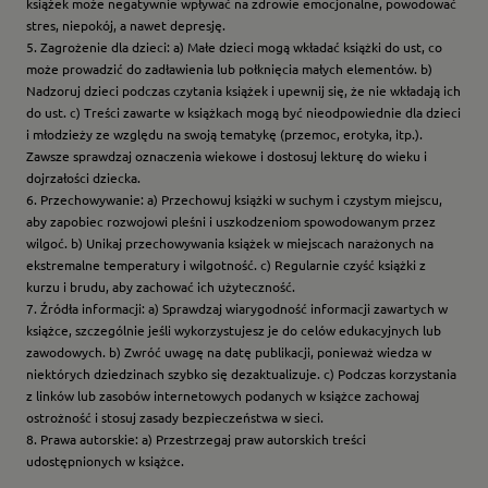
książek może negatywnie wpływać na zdrowie emocjonalne, powodować
stres, niepokój, a nawet depresję.
5. Zagrożenie dla dzieci: a) Małe dzieci mogą wkładać książki do ust, co
może prowadzić do zadławienia lub połknięcia małych elementów. b)
Nadzoruj dzieci podczas czytania książek i upewnij się, że nie wkładają ich
do ust. c) Treści zawarte w książkach mogą być nieodpowiednie dla dzieci
i młodzieży ze względu na swoją tematykę (przemoc, erotyka, itp.).
Zawsze sprawdzaj oznaczenia wiekowe i dostosuj lekturę do wieku i
dojrzałości dziecka.
6. Przechowywanie: a) Przechowuj książki w suchym i czystym miejscu,
aby zapobiec rozwojowi pleśni i uszkodzeniom spowodowanym przez
wilgoć. b) Unikaj przechowywania książek w miejscach narażonych na
ekstremalne temperatury i wilgotność. c) Regularnie czyść książki z
kurzu i brudu, aby zachować ich użyteczność.
7. Źródła informacji: a) Sprawdzaj wiarygodność informacji zawartych w
książce, szczególnie jeśli wykorzystujesz je do celów edukacyjnych lub
zawodowych. b) Zwróć uwagę na datę publikacji, ponieważ wiedza w
niektórych dziedzinach szybko się dezaktualizuje. c) Podczas korzystania
z linków lub zasobów internetowych podanych w książce zachowaj
ostrożność i stosuj zasady bezpieczeństwa w sieci.
8. Prawa autorskie: a) Przestrzegaj praw autorskich treści
udostępnionych w książce.