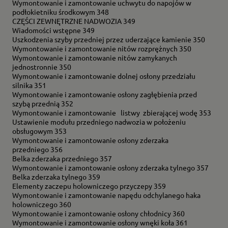
Wymontowanie i zamontowanie uchwytu do napojów w
podłokietniku środkowym 348
CZĘŚCI ZEWNĘTRZNE NADWOZIA 349
Wiadomości wstępne 349
Uszkodzenia szyby przedniej przez uderzające kamienie 350
Wymontowanie i zamontowanie nitów rozprężnych 350
Wymontowanie i zamontowanie nitów zamykanych
jednostronnie 350
Wymontowanie i zamontowanie dolnej osłony przedziału
silnika 351
Wymontowanie i zamontowanie osłony zagłębienia przed
szybą przednią 352
Wymontowanie i zamontowanie listwy zbierającej wodę 353
Ustawienie modułu przedniego nadwozia w położeniu
obsługowym 353
Wymontowanie i zamontowanie osłony zderzaka
przedniego 356
Belka zderzaka przedniego 357
Wymontowanie i zamontowanie osłony zderzaka tylnego 357
Belka zderzaka tylnego 359
Elementy zaczepu holowniczego przyczepy 359
Wymontowanie i zamontowanie napędu odchylanego haka
holowniczego 360
Wymontowanie i zamontowanie osłony chłodnicy 360
Wymontowanie i zamontowanie osłony wnęki koła 361