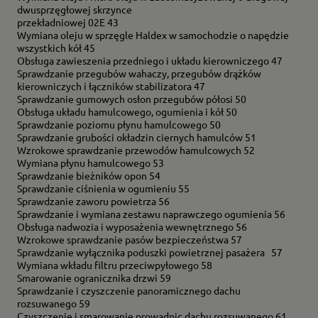
dwusprzęgłowej skrzynce
przekładniowej 02E 43
Wymiana oleju w sprzęgle Haldex w samochodzie o napędzie
wszystkich kół 45
Obsługa zawieszenia przedniego i układu kierowniczego 47
Sprawdzanie przegubów wahaczy, przegubów drążków
kierowniczych i łączników stabilizatora 47
Sprawdzanie gumowych osłon przegubów półosi 50
Obsługa układu hamulcowego, ogumienia i kół 50
Sprawdzanie poziomu płynu hamulcowego 50
Sprawdzanie grubości okładzin ciernych hamulców 51
Wzrokowe sprawdzanie przewodów hamulcowych 52
Wymiana płynu hamulcowego 53
Sprawdzanie bieżników opon 54
Sprawdzanie ciśnienia w ogumieniu 55
Sprawdzanie zaworu powietrza 56
Sprawdzanie i wymiana zestawu naprawczego ogumienia 56
Obsługa nadwozia i wyposażenia wewnętrznego 56
Wzrokowe sprawdzanie pasów bezpieczeństwa 57
Sprawdzanie wyłącznika poduszki powietrznej pasażera 57
Wymiana wkładu filtru przeciwpyłowego 58
Smarowanie ogranicznika drzwi 59
Sprawdzanie i czyszczenie panoramicznego dachu
rozsuwanego 59
Czyszczenie i smarowanie prowadnic dachu rozsuwanego 61