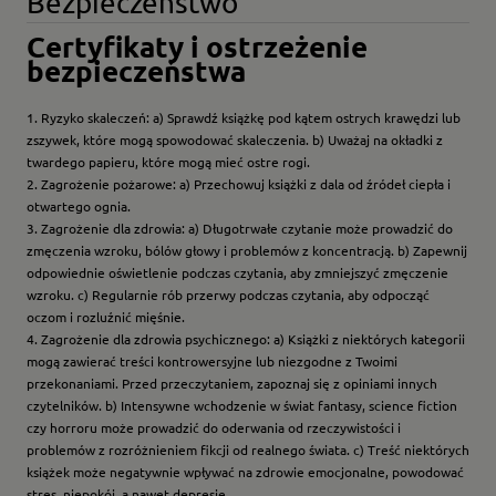
Bezpieczeństwo
Certyfikaty i ostrzeżenie
bezpieczeństwa
1. Ryzyko skaleczeń: a) Sprawdź książkę pod kątem ostrych krawędzi lub
zszywek, które mogą spowodować skaleczenia. b) Uważaj na okładki z
twardego papieru, które mogą mieć ostre rogi.
2. Zagrożenie pożarowe: a) Przechowuj książki z dala od źródeł ciepła i
otwartego ognia.
3. Zagrożenie dla zdrowia: a) Długotrwałe czytanie może prowadzić do
zmęczenia wzroku, bólów głowy i problemów z koncentracją. b) Zapewnij
odpowiednie oświetlenie podczas czytania, aby zmniejszyć zmęczenie
wzroku. c) Regularnie rób przerwy podczas czytania, aby odpocząć
oczom i rozluźnić mięśnie.
4. Zagrożenie dla zdrowia psychicznego: a) Książki z niektórych kategorii
mogą zawierać treści kontrowersyjne lub niezgodne z Twoimi
przekonaniami. Przed przeczytaniem, zapoznaj się z opiniami innych
czytelników. b) Intensywne wchodzenie w świat fantasy, science fiction
czy horroru może prowadzić do oderwania od rzeczywistości i
problemów z rozróżnieniem fikcji od realnego świata. c) Treść niektórych
książek może negatywnie wpływać na zdrowie emocjonalne, powodować
stres, niepokój, a nawet depresję.