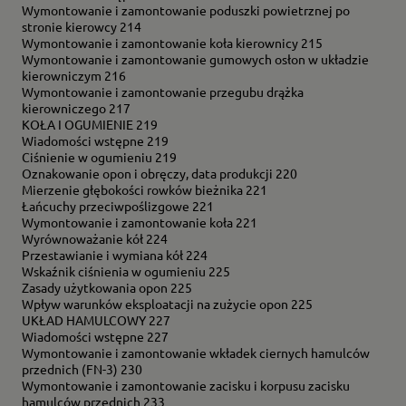
Wymontowanie i zamontowanie poduszki powietrznej po
stronie kierowcy 214
Wymontowanie i zamontowanie koła kierownicy 215
Wymontowanie i zamontowanie gumowych osłon w układzie
kierowniczym 216
Wymontowanie i zamontowanie przegubu drążka
kierowniczego 217
KOŁA I OGUMIENIE 219
Wiadomości wstępne 219
Ciśnienie w ogumieniu 219
Oznakowanie opon i obręczy, data produkcji 220
Mierzenie głębokości rowków bieżnika 221
Łańcuchy przeciwpoślizgowe 221
Wymontowanie i zamontowanie koła 221
Wyrównoważanie kół 224
Przestawianie i wymiana kół 224
Wskaźnik ciśnienia w ogumieniu 225
Zasady użytkowania opon 225
Wpływ warunków eksploatacji na zużycie opon 225
UKŁAD HAMULCOWY 227
Wiadomości wstępne 227
Wymontowanie i zamontowanie wkładek ciernych hamulców
przednich (FN-3) 230
Wymontowanie i zamontowanie zacisku i korpusu zacisku
hamulców przednich 233