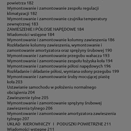
powietrza 182
Wymontowanie i zamontowanie zespołu regulacji
klimatyzacji 182
Wymontowanie i zamontowanie czujnika temperatury
zewnętrznej 183
ZAWIESZENIE I PÓŁOSIE NAPĘDOWE 184
Wiadomości wstępne 184
Wymontowanie i zamontowanie kolumny zawieszenia 186
Rozkładanie kolumny zawieszenia, wymontowanie i
zamontowanie amortyzatora oraz sprężyny śrubowej 190
Wymontowanie i zamontowanie przegubu wahacza 193
Wymontowanie i zamontowanie zespołu łożyska koła 194
Wymontowanie i zamontowanie półosi napędowych 196
Rozkładanie i składanie półosi, wymiana osłony przegubu 199
Wymontowanie i zamontowanie śruby mocującej piastę
koła 203
Ustawianie samochodu w położeniu normalnego
obciążenia 204
Zawieszenie tylne 205
Wymontowanie i zamontowanie sprężyny śrubowej
zawieszenia tylnego 206
Wymontowanie i zamontowanie amortyzatora zawieszenia
tylnego 207
UKŁAD KIEROWNICZY I PODUSZKI POWIETRZNE 211
Wiadomości wstępne 211