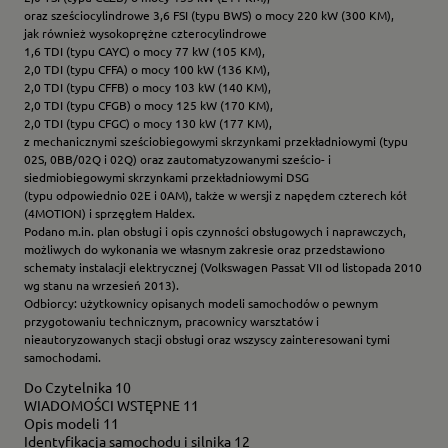
oraz sześciocylindrowe 3,6 FSI (typu BWS) o mocy 220 kW (300 KM),
jak również wysokoprężne czterocylindrowe
1,6 TDI (typu CAYC) o mocy 77 kW (105 KM),
2,0 TDI (typu CFFA) o mocy 100 kW (136 KM),
2,0 TDI (typu CFFB) o mocy 103 kW (140 KM),
2,0 TDI (typu CFGB) o mocy 125 kW (170 KM),
2,0 TDI (typu CFGC) o mocy 130 kW (177 KM),
z mechanicznymi sześciobiegowymi skrzynkami przekładniowymi (typu
02S, 0BB/02Q i 02Q) oraz zautomatyzowanymi sześcio- i
siedmiobiegowymi skrzynkami przekładniowymi DSG
(typu odpowiednio 02E i 0AM), także w wersji z napędem czterech kół
(4MOTION) i sprzęgłem Haldex.
Podano m.in. plan obsługi i opis czynności obsługowych i naprawczych,
możliwych do wykonania we własnym zakresie oraz przedstawiono
schematy instalacji elektrycznej (Volkswagen Passat VII od listopada 2010
wg stanu na wrzesień 2013).
Odbiorcy: użytkownicy opisanych modeli samochodów o pewnym
przygotowaniu technicznym, pracownicy warsztatów i
nieautoryzowanych stacji obsługi oraz wszyscy zainteresowani tymi
samochodami.
Do Czytelnika 10
WIADOMOŚCI WSTĘPNE 11
Opis modeli 11
Identyfikacja samochodu i silnika 12