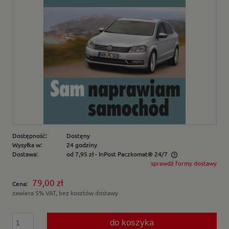
Dostępność:
Dostęny
Wysyłka w:
24 godziny
Dostawa:
od 7,95 zł
- InPost Paczkomat® 24/7
sprawdź formy dostawy
Cena nie zawiera ewentualnych kosztów płatności
79,00 zł
Cena:
zawiera 5% VAT, bez kosztów dostawy
do koszyka