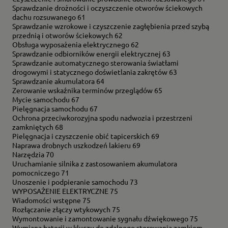
Sprawdzanie drożności i oczyszczenie otworów ściekowych
dachu rozsuwanego 61
Sprawdzanie wzrokowe i czyszczenie zagłębienia przed szybą
przednią i otworów ściekowych 62
Obsługa wyposażenia elektrycznego 62
Sprawdzanie odbiorników energii elektrycznej 63
Sprawdzanie automatycznego sterowania światłami
drogowymi i statycznego doświetlania zakrętów 63
Sprawdzanie akumulatora 64
Zerowanie wskaźnika terminów przeglądów 65
Mycie samochodu 67
Pielęgnacja samochodu 67
Ochrona przeciwkorozyjna spodu nadwozia i przestrzeni
zamkniętych 68
Pielęgnacja i czyszczenie obić tapicerskich 69
Naprawa drobnych uszkodzeń lakieru 69
Narzędzia 70
Uruchamianie silnika z zastosowaniem akumulatora
pomocniczego 71
Unoszenie i podpieranie samochodu 73
WYPOSAŻENIE ELEKTRYCZNE 75
Wiadomości wstępne 75
Rozłączanie złączy wtykowych 75
Wymontowanie i zamontowanie sygnału dźwiękowego 75
Wymiana baterii w kluczu do zdalnego sterowania zamkiem