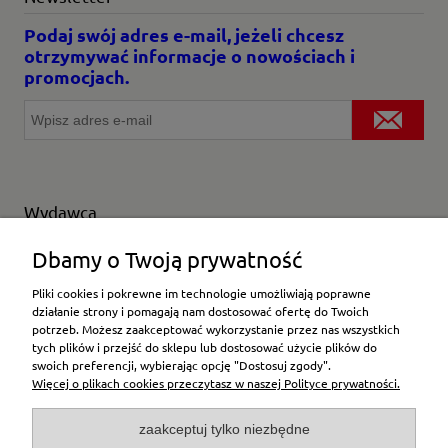
Podaj swój adres e-mail, jeżeli chcesz
otrzymywać informacje o nowościach i
promocjach.
Wydawca
Wybierz producenta
Dbamy o Twoją prywatność
Pliki cookies i pokrewne im technologie umożliwiają poprawne
działanie strony i pomagają nam dostosować ofertę do Twoich
potrzeb. Możesz zaakceptować wykorzystanie przez nas wszystkich
Moje konto
tych plików i przejść do sklepu lub dostosować użycie plików do
swoich preferencji, wybierając opcję "Dostosuj zgody".
Więcej o plikach cookies przeczytasz w naszej Polityce prywatności.
Płatności i dostawa
zaakceptuj tylko niezbędne
Pomoc