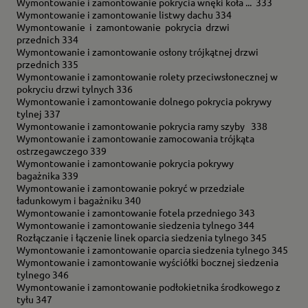
Wymontowanie i zamontowanie pokrycia wnęki koła ... 333
Wymontowanie i zamontowanie listwy dachu 334
Wymontowanie i zamontowanie pokrycia drzwi
przednich 334
Wymontowanie i zamontowanie osłony trójkątnej drzwi
przednich 335
Wymontowanie i zamontowanie rolety przeciwsłonecznej w
pokryciu drzwi tylnych 336
Wymontowanie i zamontowanie dolnego pokrycia pokrywy
tylnej 337
Wymontowanie i zamontowanie pokrycia ramy szyby 338
Wymontowanie i zamontowanie zamocowania trójkąta
ostrzegawczego 339
Wymontowanie i zamontowanie pokrycia pokrywy
bagażnika 339
Wymontowanie i zamontowanie pokryć w przedziale
ładunkowym i bagażniku 340
Wymontowanie i zamontowanie fotela przedniego 343
Wymontowanie i zamontowanie siedzenia tylnego 344
Rozłączanie i łączenie linek oparcia siedzenia tylnego 345
Wymontowanie i zamontowanie oparcia siedzenia tylnego 345
Wymontowanie i zamontowanie wyściółki bocznej siedzenia
tylnego 346
Wymontowanie i zamontowanie podłokietnika środkowego z
tyłu 347