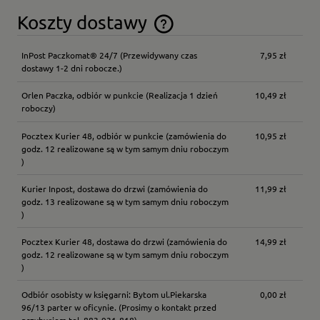
Koszty dostawy
Cena nie zawiera ewentualnych kosztów płatności
InPost Paczkomat® 24/7
(Przewidywany czas
7,95 zł
dostawy 1-2 dni robocze.)
Orlen Paczka, odbiór w punkcie
(Realizacja 1 dzień
10,49 zł
roboczy)
Pocztex Kurier 48, odbiór w punkcie
(zamówienia do
10,95 zł
godz. 12 realizowane są w tym samym dniu roboczym
)
Kurier Inpost, dostawa do drzwi
(zamówienia do
11,99 zł
godz. 13 realizowane są w tym samym dniu roboczym
)
Pocztex Kurier 48, dostawa do drzwi
(zamówienia do
14,99 zł
godz. 12 realizowane są w tym samym dniu roboczym
)
Odbiór osobisty w księgarni: Bytom ul.Piekarska
0,00 zł
96/13 parter w oficynie.
(Prosimy o kontakt przed