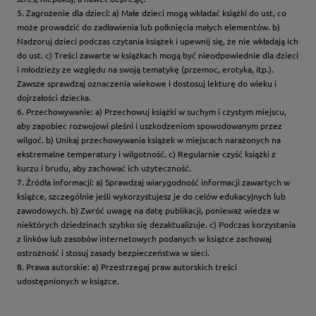
5. Zagrożenie dla dzieci: a) Małe dzieci mogą wkładać książki do ust, co
może prowadzić do zadławienia lub połknięcia małych elementów. b)
Nadzoruj dzieci podczas czytania książek i upewnij się, że nie wkładają ich
do ust. c) Treści zawarte w książkach mogą być nieodpowiednie dla dzieci
i młodzieży ze względu na swoją tematykę (przemoc, erotyka, itp.).
Zawsze sprawdzaj oznaczenia wiekowe i dostosuj lekturę do wieku i
dojrzałości dziecka.
6. Przechowywanie: a) Przechowuj książki w suchym i czystym miejscu,
aby zapobiec rozwojowi pleśni i uszkodzeniom spowodowanym przez
wilgoć. b) Unikaj przechowywania książek w miejscach narażonych na
ekstremalne temperatury i wilgotność. c) Regularnie czyść książki z
kurzu i brudu, aby zachować ich użyteczność.
7. Źródła informacji: a) Sprawdzaj wiarygodność informacji zawartych w
książce, szczególnie jeśli wykorzystujesz je do celów edukacyjnych lub
zawodowych. b) Zwróć uwagę na datę publikacji, ponieważ wiedza w
niektórych dziedzinach szybko się dezaktualizuje. c) Podczas korzystania
z linków lub zasobów internetowych podanych w książce zachowaj
ostrożność i stosuj zasady bezpieczeństwa w sieci.
8. Prawa autorskie: a) Przestrzegaj praw autorskich treści
udostępnionych w książce.