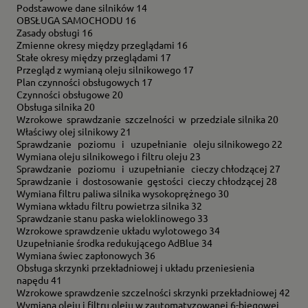
Podstawowe dane silników 14
OBSŁUGA SAMOCHODU 16
Zasady obsługi 16
Zmienne okresy między przeglądami 16
Stałe okresy między przeglądami 17
Przegląd z wymianą oleju silnikowego 17
Plan czynności obsługowych 17
Czynności obsługowe 20
Obsługa silnika 20
Wzrokowe sprawdzanie szczelności w przedziale silnika 20
Właściwy olej silnikowy 21
Sprawdzanie poziomu i uzupełnianie oleju silnikowego 22
Wymiana oleju silnikowego i filtru oleju 23
Sprawdzanie poziomu i uzupełnianie cieczy chłodzącej 27
Sprawdzanie i dostosowanie gęstości cieczy chłodzącej 28
Wymiana filtru paliwa silnika wysokoprężnego 30
Wymiana wkładu filtru powietrza silnika 32
Sprawdzanie stanu paska wieloklinowego 33
Wzrokowe sprawdzenie układu wylotowego 34
Uzupełnianie środka redukującego AdBlue 34
Wymiana świec zapłonowych 36
Obsługa skrzynki przekładniowej i układu przeniesienia
napędu 41
Wzrokowe sprawdzenie szczelności skrzynki przekładniowej 42
Wymiana oleju i filtru oleju w zautomatyzowanej 6-biegowej