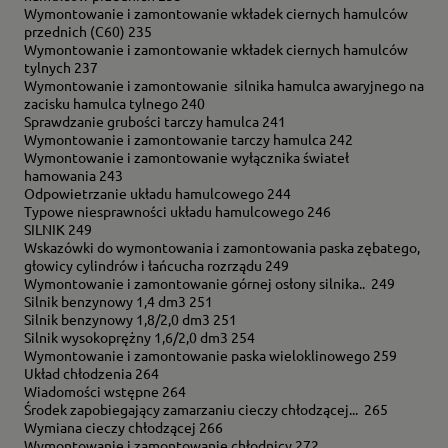
Wymontowanie i zamontowanie wkładek ciernych hamulców
przednich (C60) 235
Wymontowanie i zamontowanie wkładek ciernych hamulców
tylnych 237
Wymontowanie i zamontowanie silnika hamulca awaryjnego na
zacisku hamulca tylnego 240
Sprawdzanie grubości tarczy hamulca 241
Wymontowanie i zamontowanie tarczy hamulca 242
Wymontowanie i zamontowanie wyłącznika świateł
hamowania 243
Odpowietrzanie układu hamulcowego 244
Typowe niesprawności układu hamulcowego 246
SILNIK 249
Wskazówki do wymontowania i zamontowania paska zębatego,
głowicy cylindrów i łańcucha rozrządu 249
Wymontowanie i zamontowanie górnej osłony silnika.. 249
Silnik benzynowy 1,4 dm3 251
Silnik benzynowy 1,8/2,0 dm3 251
Silnik wysokoprężny 1,6/2,0 dm3 254
Wymontowanie i zamontowanie paska wieloklinowego 259
Układ chłodzenia 264
Wiadomości wstępne 264
Środek zapobiegający zamarzaniu cieczy chłodzącej... 265
Wymiana cieczy chłodzącej 266
Wymontowanie i zamontowanie chłodnicy 272