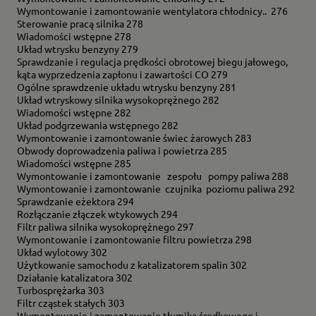
Wymontowanie i zamontowanie wentylatora chłodnicy.. 276
Sterowanie pracą silnika 278
Wiadomości wstępne 278
Układ wtrysku benzyny 279
Sprawdzanie i regulacja prędkości obrotowej biegu jałowego,
kąta wyprzedzenia zapłonu i zawartości CO 279
Ogólne sprawdzenie układu wtrysku benzyny 281
Układ wtryskowy silnika wysokoprężnego 282
Wiadomości wstępne 282
Układ podgrzewania wstępnego 282
Wymontowanie i zamontowanie świec żarowych 283
Obwody doprowadzenia paliwa i powietrza 285
Wiadomości wstępne 285
Wymontowanie i zamontowanie zespołu pompy paliwa 288
Wymontowanie i zamontowanie czujnika poziomu paliwa 292
Sprawdzanie eżektora 294
Rozłączanie złączek wtykowych 294
Filtr paliwa silnika wysokoprężnego 297
Wymontowanie i zamontowanie filtru powietrza 298
Układ wylotowy 302
Użytkowanie samochodu z katalizatorem spalin 302
Działanie katalizatora 302
Turbosprężarka 303
Filtr cząstek stałych 303
Wymontowanie i zamontowanie tłumika środkowego i