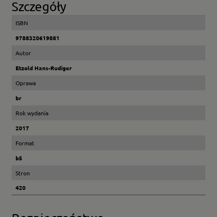
Szczegóły
ISBN
9788320619881
Autor
Etzold Hans-Rudiger
Oprawa
br
Rok wydania
2017
Format
b5
Stron
420