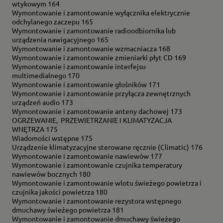
wtykowym 164
Wymontowanie i zamontowanie wyłącznika elektrycznie
odchylanego zaczepu 165
Wymontowanie i zamontowanie radioodbiornika lub
urządzenia nawigacyjnego 165
Wymontowanie i zamontowanie wzmacniacza 168
Wymontowanie i zamontowanie zmieniarki płyt CD 169
Wymontowanie i zamontowanie interfejsu
multimedialnego 170
Wymontowanie i zamontowanie głośników 171
Wymontowanie i zamontowanie przyłącza zewnętrznych
urządzeń audio 173
Wymontowanie i zamontowanie anteny dachowej 173
OGRZEWANIE, PRZEWIETRZANIE I KLIMATYZACJA
WNĘTRZA 175
Wiadomości wstępne 175
Urządzenie klimatyzacyjne sterowane ręcznie (Climatic) 176
Wymontowanie i zamontowanie nawiewów 177
Wymontowanie i zamontowanie czujnika temperatury
nawiewów bocznych 180
Wymontowanie i zamontowanie wlotu świeżego powietrza i
czujnika jakości powietrza 180
Wymontowanie i zamontowanie rezystora wstępnego
dmuchawy świeżego powietrza 181
Wymontowanie i zamontowanie dmuchawy świeżego