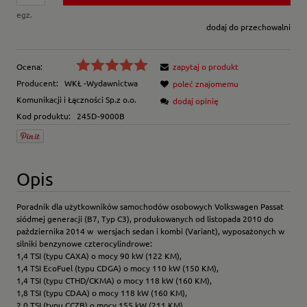
egz.
dodaj do przechowalni
Ocena:
zapytaj o produkt
Producent:
WKŁ -Wydawnictwa
poleć znajomemu
Komunikacji i Łączności Sp.z o.o.
dodaj opinię
Kod produktu:
245D-9000B
Opis
Poradnik dla użytkowników samochodów osobowych Volkswagen Passat
siódmej generacji (B7, Typ C3), produkowanych od listopada 2010 do
października 2014 w wersjach sedan i kombi (Variant), wyposażonych w
silniki benzynowe czterocylindrowe:
1,4 TSI (typu CAXA) o mocy 90 kW (122 KM),
1,4 TSI EcoFuel (typu CDGA) o mocy 110 kW (150 KM),
1,4 TSI (typu CTHD/CKMA) o mocy 118 kW (160 KM),
1,8 TSI (typu CDAA) o mocy 118 kW (160 KM),
2,0 TSI (typu CCZB) o mocy 155 kW (211 KM),