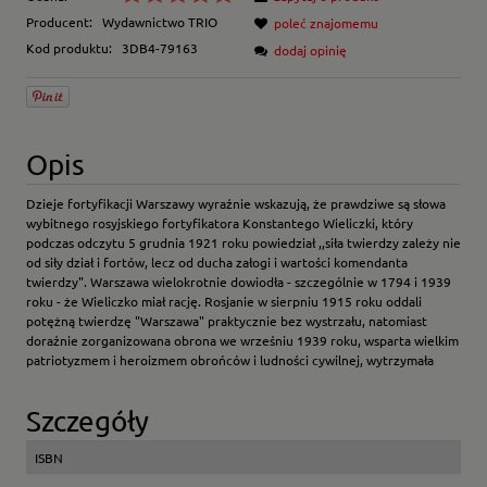
Producent:
Wydawnictwo TRIO
poleć znajomemu
Kod produktu:
3DB4-79163
dodaj opinię
Opis
Dzieje fortyfikacji Warszawy wyraźnie wskazują, że prawdziwe są słowa
wybitnego rosyjskiego fortyfikatora Konstantego Wieliczki, który
podczas odczytu 5 grudnia 1921 roku powiedział ,,siła twierdzy zależy nie
od siły dział i fortów, lecz od ducha załogi i wartości komendanta
twierdzy". Warszawa wielokrotnie dowiodła - szczególnie w 1794 i 1939
roku - że Wieliczko miał rację. Rosjanie w sierpniu 1915 roku oddali
potężną twierdzę "Warszawa" praktycznie bez wystrzału, natomiast
doraźnie zorganizowana obrona we wrześniu 1939 roku, wsparta wielkim
patriotyzmem i heroizmem obrońców i ludności cywilnej, wytrzymała
Szczegóły
ISBN