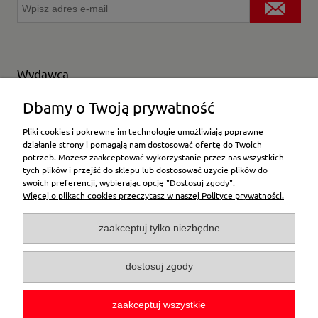
Wydawca
Wybierz producenta
Dbamy o Twoją prywatność
Pliki cookies i pokrewne im technologie umożliwiają poprawne
działanie strony i pomagają nam dostosować ofertę do Twoich
potrzeb. Możesz zaakceptować wykorzystanie przez nas wszystkich
Moje konto
tych plików i przejść do sklepu lub dostosować użycie plików do
swoich preferencji, wybierając opcję "Dostosuj zgody".
Więcej o plikach cookies przeczytasz w naszej Polityce prywatności.
Płatności i dostawa
zaakceptuj tylko niezbędne
Pomoc
dostosuj zgody
O firmie
zaakceptuj wszystkie