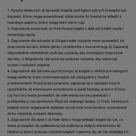
1. Ryzyko skaleczeń: a) Sprawdź książkę pod kątem ostrych krawędzi lub
zszywek, które mogą spowodować skaleczenia. b) Uważaj na okładki z
twardego papieru, które mogą mieć ostre rogi.
2. Zagrożenie pożarowe: a) Przechowuj książki z dala od źródeł ciepła i
otwartego ognia.
3. Zagrożenie dla zdrowia: a) Długotrwałe czytanie może prowadzić do
zmęczenia wzroku, bólów głowy i problemów z koncentracją. b) Zapewnij
odpowiednie oświetlenie podczas czytania, aby zmniejszyć zmęczenie
wzroku. c) Regularnie rób przerwy podczas czytania, aby odpocząć
oczom i rozluźnić mięśnie.
4. Zagrożenie dla zdrowia psychicznego: a) Książki z niektórych kategorii
mogą zawierać treści kontrowersyjne lub niezgodne z Twoimi
przekonaniami. Przed przeczytaniem, zapoznaj się z opiniami innych
czytelników. b) Intensywne wchodzenie w świat fantasy, science fiction
czy horroru może prowadzić do oderwania od rzeczywistości i
problemów z rozróżnieniem fikcji od realnego świata. c) Treść niektórych
książek może negatywnie wpływać na zdrowie emocjonalne, powodować
stres, niepokój, a nawet depresję.
5. Zagrożenie dla dzieci: a) Małe dzieci mogą wkładać książki do ust, co
może prowadzić do zadławienia lub połknięcia małych elementów. b)
Nadzoruj dzieci podczas czytania książek i upewnij się, że nie wkładają ich