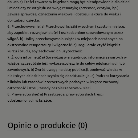
do ust. c) Treści zawarte w książkach mogą być nieodpowiednie dla dzieci
i młodzieży ze względu na swoją tematykę (przemoc, erotyka, itp.).
Zawsze sprawdzaj oznaczenia wiekowe i dostosuj lekturę do wieku i
dojrzałości dziecka.
6. Przechowywanie: a) Przechowuj książki w suchym i czystym miejscu,
aby zapobiec rozwojowi pleśni i uszkodzeniom spowodowanym przez
wilgoć. b) Unikaj przechowywania książek w miejscach narażonych na
ekstremalne temperatury i wilgotność. c) Regularnie czyść książki z
kurzu i brudu, aby zachować ich użyteczność.
7. Źródła informacji: a) Sprawdzaj wiarygodność informacji zawartych w
książce, szczególnie jeśli wykorzystujesz je do celów edukacyjnych lub
zawodowych. b) Zwróć uwagę na datę publikacji, ponieważ wiedza w
niektórych dziedzinach szybko się dezaktualizuje. c) Podczas korzystania
z linków lub zasobów internetowych podanych w książce zachowaj
ostrożność i stosuj zasady bezpieczeństwa w sieci.
8. Prawa autorskie: a) Przestrzegaj praw autorskich treści
udostępnionych w książce.
Opinie o produkcie (0)