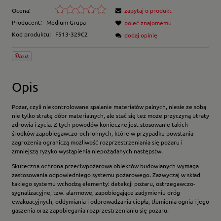
Ocena:
zapytaj o produkt
Producent:
Medium Grupa
poleć znajomemu
Kod produktu:
F513-329C2
dodaj opinię
Opis
Pożar, czyli niekontrolowane spalanie materiałów palnych, niesie ze sobą
nie tylko stratę dóbr materialnych, ale stać się też może przyczyną utraty
zdrowia i życia. Z tych powodów konieczne jest stosowanie takich
środków zapobiegawczo-ochronnych, które w przypadku powstania
zagrożenia ograniczą możliwość rozprzestrzeniania się pożaru i
zmniejszą ryzyko wystąpienia niepożądanych następstw.
Skuteczna ochrona przeciwpożarowa obiektów budowlanych wymaga
zastosowania odpowiedniego systemu pożarowego. Zazwyczaj w skład
takiego systemu wchodzą elementy: detekcji pożaru, ostrzegawczo-
sygnalizacyjne, tzw. alarmowe, zapobiegające zadymieniu dróg
ewakuacyjnych, oddymiania i odprowadzania ciepła, tłumienia ognia i jego
gaszenia oraz zapobiegania rozprzestrzenianiu się pożaru.