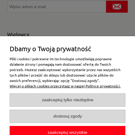
Wydawca
Wybierz producenta
Dbamy o Twoją prywatność
Pliki cookies i pokrewne im technologie umożliwiają poprawne
działanie strony i pomagają nam dostosować ofertę do Twoich
potrzeb. Możesz zaakceptować wykorzystanie przez nas wszystkich
Moje konto
tych plików i przejść do sklepu lub dostosować użycie plików do
swoich preferencji, wybierając opcję "Dostosuj zgody".
Więcej o plikach cookies przeczytasz w naszej Polityce prywatności.
Płatności i dostawa
zaakceptuj tylko niezbędne
Pomoc
dostosuj zgody
O firmie
zaakceptuj wszystkie