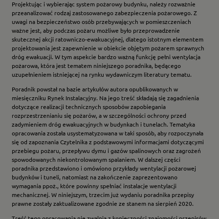
Projektując i wybierając system pożarowy budynku, należy rozważnie
przeanalizować rodzaj zastosowanego zabezpieczenia pożarowego. Z
uwagi na bezpieczeństwo osób przebywających w pomieszczeniach
ważne jest, aby podczas pożaru możliwe było przeprowadzenie
skutecznej akcji ratowniczo-ewakuacyjnej, dlatego istotnym elementem
projektowania jest zapewnienie w obiekcie objętym pożarem sprawnych
dróg ewakuacji. W tym aspekcie bardzo ważną funkcję pełni wentylacja
pożarowa, która jest tematem niniejszego poradnika, będącego
uzupełnieniem istniejącej na rynku wydawniczym literatury tematu.
Poradnik powstał na bazie artykułów autora opublikowanych w
miesięczniku Rynek Instalacyjny. Na jego treść składają się zagadnienia
dotyczące realizacji technicznych sposobów zapobiegania
rozprzestrzenianiu się pożarów, a w szczególności ochrony przed
zadymieniem dróg ewakuacyjnych w budynkach i tunelach. Tematyka
opracowania została usystematyzowana w taki sposób, aby rozpoczynała
się od zapoznania Czytelnika z podstawowymi informacjami dotyczącymi
przebiegu pożaru, przepływu dymu i gazów spalinowych oraz zagrożeń
spowodowanych niekontrolowanym spalaniem. W dalszej części
poradnika przedstawiono i omówiono przykłady wentylacji pożarowej
budynków i tuneli, natomiast na zakończenie zaprezentowano
wymagania ppoż., które powinny spełniać instalacje wentylacji
mechanicznej. W niniejszym, trzecim już wydaniu poradnika przepisy
prawne zostały zaktualizowane zgodnie ze stanem na sierpień 2020.
Treść tego opracowania nie zwalnia z konieczności znajomości przepisów