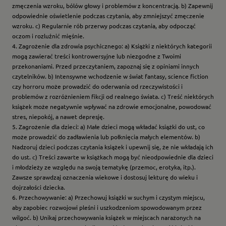
zmęczenia wzroku, bólów głowy i problemów z koncentracją. b) Zapewnij
odpowiednie oświetlenie podczas czytania, aby zmniejszyć zmęczenie
wzroku. c) Regularnie rób przerwy podczas czytania, aby odpocząć
oczom i rozluźnić mięśnie.
4. Zagrożenie dla zdrowia psychicznego: a) Książki z niektórych kategorii
mogą zawierać treści kontrowersyjne lub niezgodne z Twoimi
przekonaniami. Przed przeczytaniem, zapoznaj się z opiniami innych
czytelników. b) Intensywne wchodzenie w świat fantasy, science fiction
czy horroru może prowadzić do oderwania od rzeczywistości i
problemów z rozróżnieniem fikcji od realnego świata. c) Treść niektórych
książek może negatywnie wpływać na zdrowie emocjonalne, powodować
stres, niepokój, a nawet depresję.
5. Zagrożenie dla dzieci: a) Małe dzieci mogą wkładać książki do ust, co
może prowadzić do zadławienia lub połknięcia małych elementów. b)
Nadzoruj dzieci podczas czytania książek i upewnij się, że nie wkładają ich
do ust. c) Treści zawarte w książkach mogą być nieodpowiednie dla dzieci
i młodzieży ze względu na swoją tematykę (przemoc, erotyka, itp.).
Zawsze sprawdzaj oznaczenia wiekowe i dostosuj lekturę do wieku i
dojrzałości dziecka.
6. Przechowywanie: a) Przechowuj książki w suchym i czystym miejscu,
aby zapobiec rozwojowi pleśni i uszkodzeniom spowodowanym przez
wilgoć. b) Unikaj przechowywania książek w miejscach narażonych na