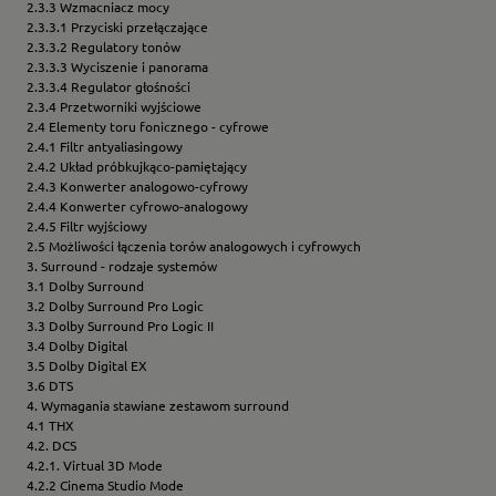
2.3.3 Wzmacniacz mocy
2.3.3.1 Przyciski przełączające
2.3.3.2 Regulatory tonów
2.3.3.3 Wyciszenie i panorama
2.3.3.4 Regulator głośności
2.3.4 Przetworniki wyjściowe
2.4 Elementy toru fonicznego - cyfrowe
2.4.1 Filtr antyaliasingowy
2.4.2 Układ próbkujkąco-pamiętający
2.4.3 Konwerter analogowo-cyfrowy
2.4.4 Konwerter cyfrowo-analogowy
2.4.5 Filtr wyjściowy
2.5 Możliwości łączenia torów analogowych i cyfrowych
3. Surround - rodzaje systemów
3.1 Dolby Surround
3.2 Dolby Surround Pro Logic
3.3 Dolby Surround Pro Logic II
3.4 Dolby Digital
3.5 Dolby Digital EX
3.6 DTS
4. Wymagania stawiane zestawom surround
4.1 THX
4.2. DCS
4.2.1. Virtual 3D Mode
4.2.2 Cinema Studio Mode