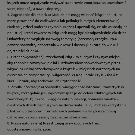
książek może negatywnie wpływać na zdrowie emocjonalne, powodować
stres, niepokój, a nawet depresję.
5. Zagrożenie dla dzieci: a) Małe dzieci mogą wkładać książki do ust, co
może prowadzić do zadławienia lub połknięcia małych elementów. b)
Nadzoruj dzieci podczas czytania książek i upewnij się, że nie wkładają ich
do ust. c) Treści zawarte w książkach mogą być nieodpowiednie dla dzieci
i młodzieży ze względu na swoją tematykę (przemoc, erotyka, itp.).
Zawsze sprawdzaj oznaczenia wiekowe i dostosuj lekturę do wieku i
dojrzałości dziecka.
6. Przechowywanie: a) Przechowuj książki w suchym i czystym miejscu,
aby zapobiec rozwojowi pleśni i uszkodzeniom spowodowanym przez
wilgoć. b) Unikaj przechowywania książek w miejscach narażonych na
ekstremalne temperatury i wilgotność. c) Regularnie czyść książki z
kurzu i brudu, aby zachować ich użyteczność.
7. Źródła informacji: a) Sprawdzaj wiarygodność informacji zawartych w
książce, szczególnie jeśli wykorzystujesz je do celów edukacyjnych lub
zawodowych. b) Zwróć uwagę na datę publikacji, ponieważ wiedza w
niektórych dziedzinach szybko się dezaktualizuje. c) Podczas korzystania
z linków lub zasobów internetowych podanych w książce zachowaj
ostrożność i stosuj zasady bezpieczeństwa w sieci.
8. Prawa autorskie: a) Przestrzegaj praw autorskich treści
udostępnionych w książce.