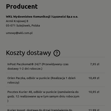
Producent
WKŁ Wydawnictwa Komunikacji i Łączności Sp.z o.o.
Armii Krajowej 8
05-071 Sulejówek, Polska
umowy@wkl.com.pl
Koszty dostawy
Cena nie zawiera ewentualnych kosztów płatności
InPost Paczkomat® 24/7
(Przewidywany czas
7,95 zł
dostawy 1-2 dni robocze.)
Orlen Paczka, odbiór w punkcie
(Realizacja 1 dzień
10,49 zł
roboczy)
Pocztex Kurier 48, odbiór w punkcie
(zamówienia do
10,95 zł
godz. 12 realizowane są w tym samym dniu roboczym
)
Kurier Inpost, dostawa do drzwi
(zamówienia do
11,99 zł