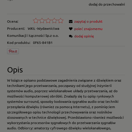
dodaj do przechowalni
Ocena:
zapytaj o produkt
Producent:
WKŁ -Wydawnictwa
poleć znajomemu
Komunikacji i Łączności Sp.z o.o.
dodaj opinię
Kod produktu:
0F65-841B1
Opis
W książce opisano podstawowe zagadnienia związane z dźwiękiem oraz
technikami jego przetwarzania, począwszy od studyjnej inżynierii
systemów audio, poprzez wielokanałowe układy przetwarzania, aż do
możliwości komputerowej obróbki. Znalazły się tu opisy rynkowych
systemów surround, sposoby kodowania sygnałów audio oraz techniki
przesyłania dźwięku (również za pomocą Internetu), z pominięciem
szczegółowego opisu technologii przechowywania oraz nośników
stosowanych w technice dźwiękowej. Przedstawiono również możliwości
wykorzystania procesorów sygnałowych do przetwarzania sygnałów
audio. Odbiorcy: amatorzy cyfrowego dźwięku wielokanałowego,