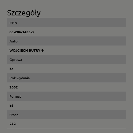
Szczegóły
ISBN
83-206-1433-3
Autor
WOJCIECH BUTRYN-
Oprawa
br
Rok wydania
2002
Format
b5
Stron
232