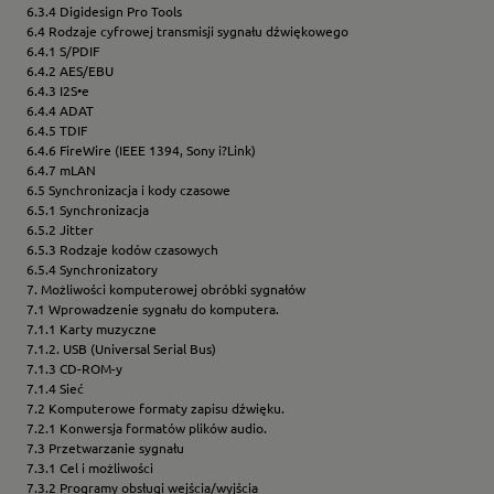
6.3.4 Digidesign Pro Tools
6.4 Rodzaje cyfrowej transmisji sygnału dźwiękowego
6.4.1 S/PDIF
6.4.2 AES/EBU
6.4.3 I2S•e
6.4.4 ADAT
6.4.5 TDIF
6.4.6 FireWire (IEEE 1394, Sony i?Link)
6.4.7 mLAN
6.5 Synchronizacja i kody czasowe
6.5.1 Synchronizacja
6.5.2 Jitter
6.5.3 Rodzaje kodów czasowych
6.5.4 Synchronizatory
7. Możliwości komputerowej obróbki sygnałów
7.1 Wprowadzenie sygnału do komputera.
7.1.1 Karty muzyczne
7.1.2. USB (Universal Serial Bus)
7.1.3 CD-ROM-y
7.1.4 Sieć
7.2 Komputerowe formaty zapisu dźwięku.
7.2.1 Konwersja formatów plików audio.
7.3 Przetwarzanie sygnału
7.3.1 Cel i możliwości
7.3.2 Programy obsługi wejścia/wyjścia