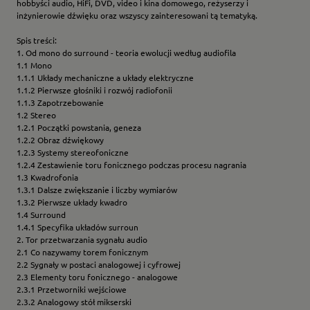
hobbyści audio, HiFi, DVD, video i kina domowego, reżyserzy i
inżynierowie dźwięku oraz wszyscy zainteresowani tą tematyką.
Spis treści:
1. Od mono do surround - teoria ewolucji według audiofila
1.1 Mono
1.1.1 Układy mechaniczne a układy elektryczne
1.1.2 Pierwsze głośniki i rozwój radiofonii
1.1.3 Zapotrzebowanie
1.2 Stereo
1.2.1 Początki powstania, geneza
1.2.2 Obraz dźwiękowy
1.2.3 Systemy stereofoniczne
1.2.4 Zestawienie toru fonicznego podczas procesu nagrania
1.3 Kwadrofonia
1.3.1 Dalsze zwiększanie i liczby wymiarów
1.3.2 Pierwsze układy kwadro
1.4 Surround
1.4.1 Specyfika układów surroun
2. Tor przetwarzania sygnału audio
2.1 Co nazywamy torem fonicznym
2.2 Sygnały w postaci analogowej i cyfrowej
2.3 Elementy toru fonicznego - analogowe
2.3.1 Przetworniki wejściowe
2.3.2 Analogowy stół mikserski