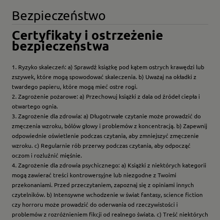
Bezpieczeństwo
Certyfikaty i ostrzeżenie
bezpieczeństwa
1. Ryzyko skaleczeń: a) Sprawdź książkę pod kątem ostrych krawędzi lub
zszywek, które mogą spowodować skaleczenia. b) Uważaj na okładki z
twardego papieru, które mogą mieć ostre rogi.
2. Zagrożenie pożarowe: a) Przechowuj książki z dala od źródeł ciepła i
otwartego ognia.
3. Zagrożenie dla zdrowia: a) Długotrwałe czytanie może prowadzić do
zmęczenia wzroku, bólów głowy i problemów z koncentracją. b) Zapewnij
odpowiednie oświetlenie podczas czytania, aby zmniejszyć zmęczenie
wzroku. c) Regularnie rób przerwy podczas czytania, aby odpocząć
oczom i rozluźnić mięśnie.
4. Zagrożenie dla zdrowia psychicznego: a) Książki z niektórych kategorii
mogą zawierać treści kontrowersyjne lub niezgodne z Twoimi
przekonaniami. Przed przeczytaniem, zapoznaj się z opiniami innych
czytelników. b) Intensywne wchodzenie w świat fantasy, science fiction
czy horroru może prowadzić do oderwania od rzeczywistości i
problemów z rozróżnieniem fikcji od realnego świata. c) Treść niektórych