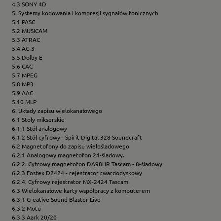
4.3 SONY 4D
5. Systemy kodowania i kompresji sygnałów fonicznych
5.1 PASC
5.2 MUSICAM
5.3 ATRAC
5.4 AC-3
5.5 Dolby E
5.6 CAC
5.7 MPEG
5.8 MP3
5.9 AAC
5.10 MLP
6. Układy zapisu wielokanałowego
6.1 Stoły mikserskie
6.1.1 Stół analogowy
6.1.2 Stół cyfrowy - Spirit Digital 328 Soundcraft
6.2 Magnetofony do zapisu wielośladowego
6.2.1 Analogowy magnetofon 24-śladowy.
6.2.2. Cyfrowy magnetofon DA98HR Tascam - 8-śladowy
6.2.3 Fostex D2424 - rejestrator twardodyskowy
6.2.4. Cyfrowy rejestrator MX-2424 Tascam
6.3 Wielokanałowe karty współpracy z komputerem
6.3.1 Creative Sound Blaster Live
6.3.2 Motu
6.3.3 Aark 20/20