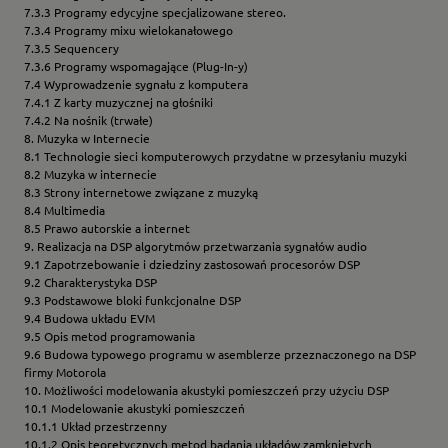
7.3.3 Programy edycyjne specjalizowane stereo.
7.3.4 Programy mixu wielokanałowego
7.3.5 Sequencery
7.3.6 Programy wspomagające (Plug-In-y)
7.4 Wyprowadzenie sygnału z komputera
7.4.1 Z karty muzycznej na głośniki
7.4.2 Na nośnik (trwałe)
8. Muzyka w Internecie
8.1 Technologie sieci komputerowych przydatne w przesyłaniu muzyki
8.2 Muzyka w internecie
8.3 Strony internetowe związane z muzyką
8.4 Multimedia
8.5 Prawo autorskie a internet
9. Realizacja na DSP algorytmów przetwarzania sygnałów audio
9.1 Zapotrzebowanie i dziedziny zastosowań procesorów DSP
9.2 Charakterystyka DSP
9.3 Podstawowe bloki funkcjonalne DSP
9.4 Budowa układu EVM
9.5 Opis metod programowania
9.6 Budowa typowego programu w asemblerze przeznaczonego na DSP
firmy Motorola
10. Możliwości modelowania akustyki pomieszczeń przy użyciu DSP
10.1 Modelowanie akustyki pomieszczeń
10.1.1 Układ przestrzenny
10.1.2 Opis teoretycznych metod badania układów zamkniętych