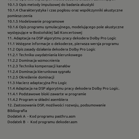
10.1.3 Opis metody impulsowej do badania akustyki
10.1.4 Charakterystyka i czas pogłosu oraz współczynniki akustyczne
pomieszczenia
10.1.5 Modelowanie programowe
10.1.6 Opis programu symulacyjnego, modelującego pole akustyczne
występujące w Bostońskiej Sali Koncertowej
11. Adaptacja na DSP algorytmu pracy dekodera Dolby Pro Logic
11.1 Wstępne informacje o dekoderze, pierwsza wersja programu
11.2 Opis zasady działania dekodera Dolby Pro Logic
11.2.1 Technika uwydatniania kierunkowego
11.2.2 Dominacja wzmocnienia
11.2.3 Technika kompensacji kanałów
11.2.4 Dominacja kierunkowa sygnału
11.2.5 Określenie dominacji
11.3 Macierz adaptacyjna Pro Logic
11.4 Adaptacja na DSP algorytmu pracy dekodera Dolby Pro Logic.
11.4.1 Podstawowe bloki zawarte w programie
11.4.2 Program w składni asemblera
12. Zastosowania DSP, możliwości rozwoju, podsumowanie
Bibliografia
Dodatek A - Kod programu pasthru.asm
Dodatek B - Kod programu dekoder.asm