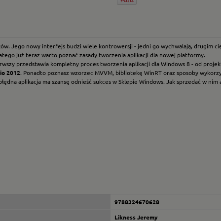
. Jego nowy interfejs budzi wiele kontrowersji - jedni go wychwalają, drugim cię
latego już teraz warto poznać zasady tworzenia aplikacji dla nowej platformy.
wszy przedstawia kompletny proces tworzenia aplikacji dla Windows 8 - od projekt
io 2012
. Ponadto poznasz wzorzec MVVM, bibliotekę WinRT oraz sposoby wykorzysty
łędna aplikacja ma szansę odnieść sukces w Sklepie Windows. Jak sprzedać w nim apl
9788324670628
Likness Jeremy