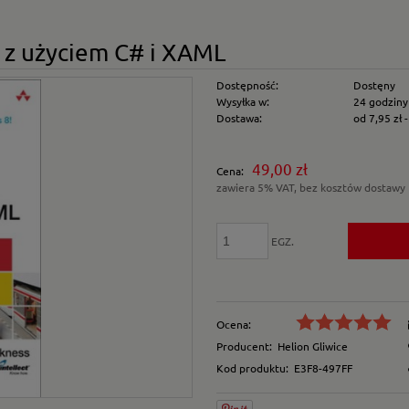
i z użyciem C# i XAML
Dostępność:
Dostęny
Wysyłka w:
24 godziny
Dostawa:
od 7,95 zł
Cena nie zawiera e
49,00 zł
Cena:
płatności
zawiera 5% VAT, bez kosztów dostawy
EGZ.
Ocena:
Producent:
Helion Gliwice
Kod produktu:
E3F8-497FF