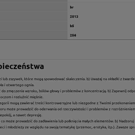
br
2013
b5
256
zpieczeństwa
i lub zszywek, które mogą spowodować skaleczenia. b) Uważaj na okładki z twarde
ła i otwartego ognia.
ć do zmęczenia wzroku, bólów głowy i problemów z koncentracją. b) Zapewnij odp
oczom i rozluźnić mięśnie.
ategorii mogą zawierać treści kontrowersyjne lub niezgodne z Twoimi przekonaniami
roru może prowadzić do oderwania od rzeczywistości i problemów z rozróżnieniem f
epokój, a nawet depresję.
t, co może prowadzić do zadławienia lub połknięcia małych elementów. b) Nadzoruj dz
eci i młodzieży ze względu na swoją tematykę (przemoc, erotyka, itp.). Zawsze sp