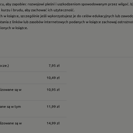
scu, aby zapobiec rozwojowi pleśni i uszkodzeniom spowodowanym przez wilgoć. b
z kurzu i brudu, aby zachować ich użyteczność.
ych w książce, szczególnie jeśli wykorzystujesz je do celów edukacyjnych lub zawo
ystania z linków lub zasobów internetowych podanych w książce zachowaj ostrożność
nionych w książce.
ocze.)
7,95 zł
nych kosztów
10,49 zł
lizowane są w
10,95 zł
ane są w tym
11,99 zł
lizowane są w
14,99 zł