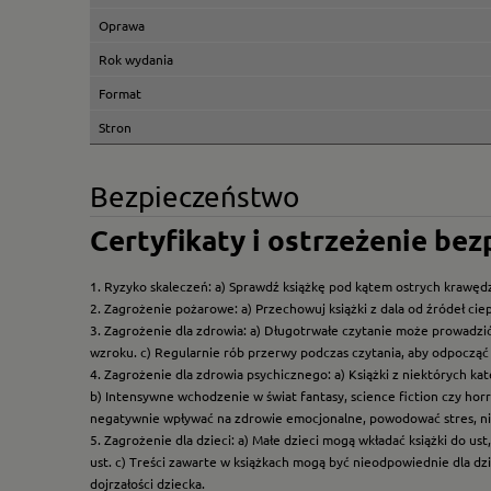
Oprawa
Rok wydania
Format
Stron
Bezpieczeństwo
Certyfikaty i ostrzeżenie be
1. Ryzyko skaleczeń: a) Sprawdź książkę pod kątem ostrych krawędz
2. Zagrożenie pożarowe: a) Przechowuj książki z dala od źródeł ciep
3. Zagrożenie dla zdrowia: a) Długotrwałe czytanie może prowadzi
wzroku. c) Regularnie rób przerwy podczas czytania, aby odpocząć 
4. Zagrożenie dla zdrowia psychicznego: a) Książki z niektórych k
b) Intensywne wchodzenie w świat fantasy, science fiction czy hor
negatywnie wpływać na zdrowie emocjonalne, powodować stres, ni
5. Zagrożenie dla dzieci: a) Małe dzieci mogą wkładać książki do us
ust. c) Treści zawarte w książkach mogą być nieodpowiednie dla dzi
dojrzałości dziecka.