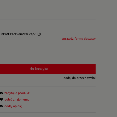
- InPost Paczkomat® 24/7
sprawdź formy dostawy
wentualnych kosztów
do koszyka
dodaj do przechowalni
zapytaj o produkt
poleć znajomemu
dodaj opinię