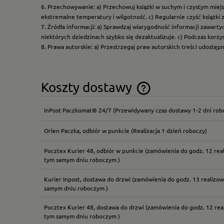
6. Przechowywanie: a) Przechowuj książki w suchym i czystym miej
ekstremalne temperatury i wilgotność. c) Regularnie czyść książki 
7. Źródła informacji: a) Sprawdzaj wiarygodność informacji zawart
niektórych dziedzinach szybko się dezaktualizuje. c) Podczas korz
8. Prawa autorskie: a) Przestrzegaj praw autorskich treści udostęp
Koszty dostawy
InPost Paczkomat® 24/7
(Przewidywany czas dostawy 1-2 dni rob
Cena nie zawiera ewentual
płatności
Orlen Paczka, odbiór w punkcie
(Realizacja 1 dzień roboczy)
Pocztex Kurier 48, odbiór w punkcie
(zamówienia do godz. 12 rea
tym samym dniu roboczym )
Kurier Inpost, dostawa do drzwi
(zamówienia do godz. 13 realizow
samym dniu roboczym )
Pocztex Kurier 48, dostawa do drzwi
(zamówienia do godz. 12 rea
tym samym dniu roboczym )