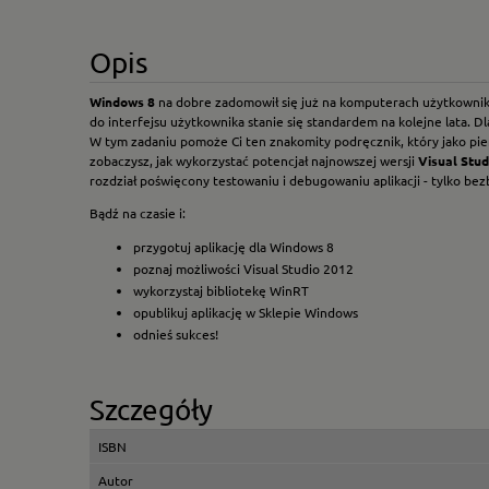
Opis
Windows 8
na dobre zadomowił się już na komputerach użytkowników
do interfejsu użytkownika stanie się standardem na kolejne lata. D
W tym zadaniu pomoże Ci ten znakomity podręcznik, który jako pier
zobaczysz, jak wykorzystać potencjał najnowszej wersji
Visual Stud
rozdział poświęcony testowaniu i debugowaniu aplikacji - tylko bezb
Bądź na czasie i:
przygotuj aplikację dla Windows 8
poznaj możliwości Visual Studio 2012
wykorzystaj bibliotekę WinRT
opublikuj aplikację w Sklepie Windows
odnieś sukces!
Szczegóły
ISBN
Autor