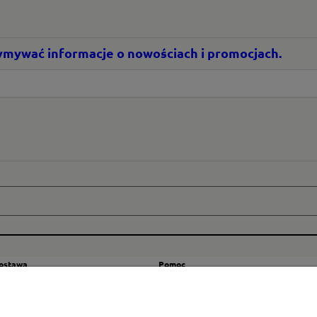
rzymywać informacje o nowościach i promocjach.
dostawa
Pomoc
zty wysyłki
Regulamin
ranicę
Mapa strony