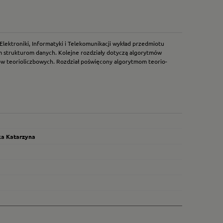
ektroniki, Informatyki i Telekomunikacji wykład przedmiotu
m strukturom danych. Kolejne rozdziały dotyczą algorytmów
w teorioliczbowych. Rozdział poświęcony algorytmom teorio-
ka Katarzyna