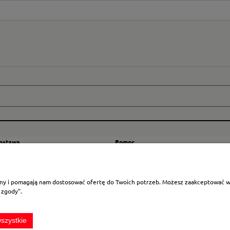
dostawa
Pomoc
zty wysyłki
Regulamin
ranicę
Mapa strony
rony i pomagają nam dostosować ofertę do Twoich potrzeb. Możesz zaakceptować wyk
Polityka cookies
 zgody".
Ustawienia plików cookies
Odstąpienie od umowy
szystkie