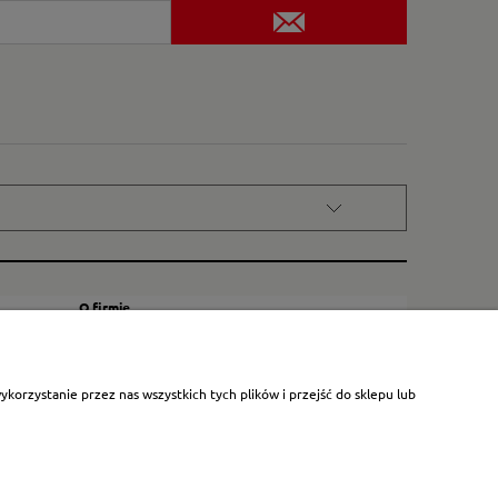
O firmie
Kontakt
Certyfikat dla małych księgarni
orzystanie przez nas wszystkich tych plików i przejść do sklepu lub
Blog
O nas