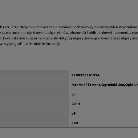
 struktur danych a jednocześnie zawiera podstawowy dla wszystkich Wydziałów El
ne są metodom projektowania algorytmów, złożoności obliczeniowej i elementarny
. Dwa ostatnie obszerne rozdziały dotyczą algorytmów grafowych oraz algorytmó
kryptografii i ochronie informacji.
9788378141334
Adamski Tomasz,Ogrodzki Jan,Oplals
br
2014
b5
348