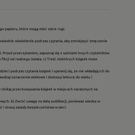
go papieru, które mogą mieć ostre rogi.
owiednie oświetlenie podczas czytania, aby zmniejszyć zmęczenie
. Przed przeczytaniem, zapoznaj się z opiniami innych czytelników.
ikcji od realnego świata. c) Treść niektórych książek może
ieci podczas czytania książek i upewnij się, że nie wkładają ich do
rawdzaj oznaczenia wiekowe i dostosuj lekturę do wieku i
) Unikaj przechowywania książek w miejscach narażonych na
dowych. b) Zwróć uwagę na datę publikacji, ponieważ wiedza w
 i stosuj zasady bezpieczeństwa w sieci.