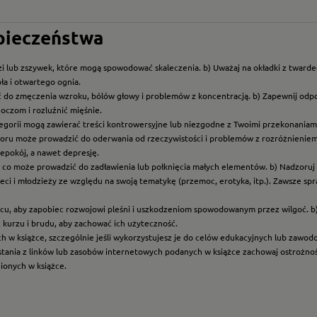
zpieczeństwa
i lub zszywek, które mogą spowodować skaleczenia. b) Uważaj na okładki z twarde
ła i otwartego ognia.
ć do zmęczenia wzroku, bólów głowy i problemów z koncentracją. b) Zapewnij odp
oczom i rozluźnić mięśnie.
ategorii mogą zawierać treści kontrowersyjne lub niezgodne z Twoimi przekonaniami
roru może prowadzić do oderwania od rzeczywistości i problemów z rozróżnieniem f
epokój, a nawet depresję.
t, co może prowadzić do zadławienia lub połknięcia małych elementów. b) Nadzoruj dz
eci i młodzieży ze względu na swoją tematykę (przemoc, erotyka, itp.). Zawsze sp
scu, aby zapobiec rozwojowi pleśni i uszkodzeniom spowodowanym przez wilgoć. b
z kurzu i brudu, aby zachować ich użyteczność.
ych w książce, szczególnie jeśli wykorzystujesz je do celów edukacyjnych lub zawo
ystania z linków lub zasobów internetowych podanych w książce zachowaj ostrożność
nionych w książce.