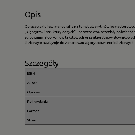
Opis
Opracowanie jest monografią na temat algorytmów komputerowych i
„Algorytmy i struktury danych”. Pierwsze dwa rozdziały poświęco
sortowania, algorytmów tekstowych oraz algorytmów słownikowych
liczbowym nawiązuje do zastosowań algorytmów teorioliczbowych w 
Szczegóły
ISBN
Autor
Oprawa
Rok wydania
Format
Stron