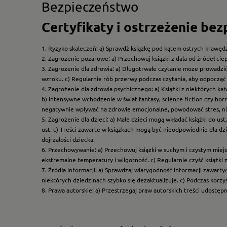
Bezpieczeństwo
Certyfikaty i ostrzeżenie be
1. Ryzyko skaleczeń: a) Sprawdź książkę pod kątem ostrych krawędz
2. Zagrożenie pożarowe: a) Przechowuj książki z dala od źródeł ciep
3. Zagrożenie dla zdrowia: a) Długotrwałe czytanie może prowadzi
wzroku. c) Regularnie rób przerwy podczas czytania, aby odpocząć 
4. Zagrożenie dla zdrowia psychicznego: a) Książki z niektórych k
b) Intensywne wchodzenie w świat fantasy, science fiction czy hor
negatywnie wpływać na zdrowie emocjonalne, powodować stres, ni
5. Zagrożenie dla dzieci: a) Małe dzieci mogą wkładać książki do us
ust. c) Treści zawarte w książkach mogą być nieodpowiednie dla dzi
dojrzałości dziecka.
6. Przechowywanie: a) Przechowuj książki w suchym i czystym miej
ekstremalne temperatury i wilgotność. c) Regularnie czyść książki 
7. Źródła informacji: a) Sprawdzaj wiarygodność informacji zawart
niektórych dziedzinach szybko się dezaktualizuje. c) Podczas korz
8. Prawa autorskie: a) Przestrzegaj praw autorskich treści udostęp