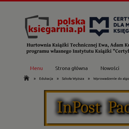
Menu
Strona główna
Nowości
»
»
»
Edukacja
Szkoła Wyższa
Wprowadzenie do algo