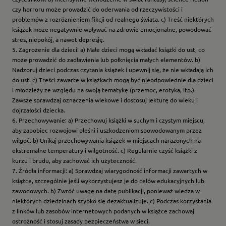
czy horroru może prowadzić do oderwania od rzeczywistości i
problemów z rozróżnieniem fikcji od realnego świata. c) Treść niektórych
książek może negatywnie wpływać na zdrowie emocjonalne, powodować
stres, niepokój, a nawet depresję.
5. Zagrożenie dla dzieci: a) Małe dzieci mogą wkładać książki do ust, co
może prowadzić do zadławienia lub połknięcia małych elementów. b)
Nadzoruj dzieci podczas czytania książek i upewnij się, że nie wkładają ich
do ust. c) Treści zawarte w książkach mogą być nieodpowiednie dla dzieci
i młodzieży ze względu na swoją tematykę (przemoc, erotyka, itp.).
Zawsze sprawdzaj oznaczenia wiekowe i dostosuj lekturę do wieku i
dojrzałości dziecka.
6. Przechowywanie: a) Przechowuj książki w suchym i czystym miejscu,
aby zapobiec rozwojowi pleśni i uszkodzeniom spowodowanym przez
wilgoć. b) Unikaj przechowywania książek w miejscach narażonych na
ekstremalne temperatury i wilgotność. c) Regularnie czyść książki z
kurzu i brudu, aby zachować ich użyteczność.
7. Źródła informacji: a) Sprawdzaj wiarygodność informacji zawartych w
książce, szczególnie jeśli wykorzystujesz je do celów edukacyjnych lub
zawodowych. b) Zwróć uwagę na datę publikacji, ponieważ wiedza w
niektórych dziedzinach szybko się dezaktualizuje. c) Podczas korzystania
z linków lub zasobów internetowych podanych w książce zachowaj
ostrożność i stosuj zasady bezpieczeństwa w sieci.