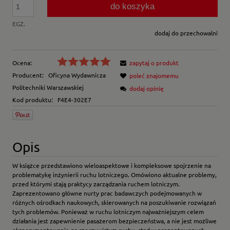
do koszyka
EGZ.
dodaj do przechowalni
Ocena:
zapytaj o produkt
Producent:
Oficyna Wydawnicza
poleć znajomemu
Politechniki Warszawskiej
dodaj opinię
Kod produktu:
F4E4-302E7
Opis
W ksi
ąż
ce przedstawiono wieloaspektowe i kompleksowe spojrzenie na
problematyk
ę
in
ż
ynierii ruchu lotniczego. Omówiono aktualne problemy,
przed którymi staj
ą
praktycy zarz
ą
dzania ruchem lotniczym.
Zaprezentowano g
ł
ówne nurty prac badawczych podejmowanych w
ró
ż
nych o
ś
rodkach naukowych, skierowanych na poszukiwanie rozwi
ą
za
ń
tych problemów. Poniewa
ż
w ruchu lotniczym najwa
ż
niejszym celem
dzia
ł
ania jest zapewnienie pasa
ż
erom bezpiecze
ń
stwa, a nie jest mo
ż
liwe