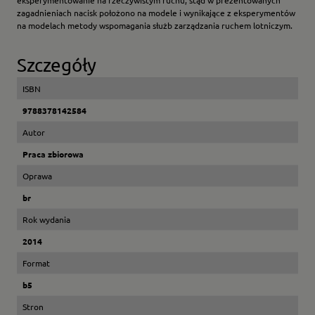
eksperymentowanie na rzeczywistym ruchu, st
ą
d w prezentowanych
zagadnieniach nacisk po
ł
o
ż
ono na modele i wynikaj
ą
ce z eksperymentów
na modelach metody wspomagania s
ł
u
ż
b zarz
ą
dzania ruchem lotniczym.
Szczegóły
ISBN
9788378142584
Autor
Praca zbiorowa
Oprawa
br
Rok wydania
2014
Format
b5
Stron