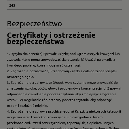
263
Bezpieczeństwo
Certyfikaty i ostrzeżenie
bezpieczeństwa
1. Ryzyko skaleczeń: a) Sprawdź książkę pod kątem ostrych krawędzi lub
zszywek, które mogą spowodować skaleczenia. b) Uważaj na okładki z
twardego papieru, które mogą mieć ostre rogi.
2. Zagrożenie pożarowe: a) Przechowuj książki z dala od źródeł ciepła i
otwartego ognia.
3. Zagrożenie dla zdrowia: a) Długotrwałe czytanie może prowadzić do
zmęczenia wzroku, bólów głowy i problemów z koncentracją. b) Zapewnij
odpowiednie oświetlenie podczas czytania, aby zmniejszyć zmęczenie
wzroku. c) Regularnie rób przerwy podczas czytania, aby odpocząć
oczom i rozluźnić mięśnie.
4. Zagrożenie dla zdrowia psychicznego: a) Książki z niektórych kategorii
mogą zawierać treści kontrowersyjne lub niezgodne z Twoimi
przekonaniami. Przed przeczytaniem, zapoznaj się z opiniami innych
czytelników. b) Intensywne wchodzenie w świat fantasy, science fiction