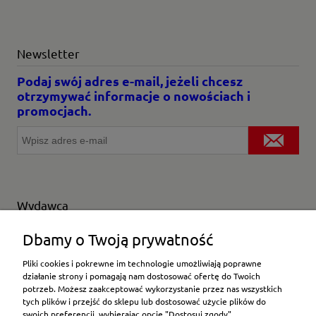
Newsletter
Podaj swój adres e-mail, jeżeli chcesz
otrzymywać informacje o nowościach i
promocjach.
Wydawca
Wybierz producenta
Dbamy o Twoją prywatność
Pliki cookies i pokrewne im technologie umożliwiają poprawne
działanie strony i pomagają nam dostosować ofertę do Twoich
potrzeb. Możesz zaakceptować wykorzystanie przez nas wszystkich
Moje konto
tych plików i przejść do sklepu lub dostosować użycie plików do
swoich preferencji, wybierając opcję "Dostosuj zgody".