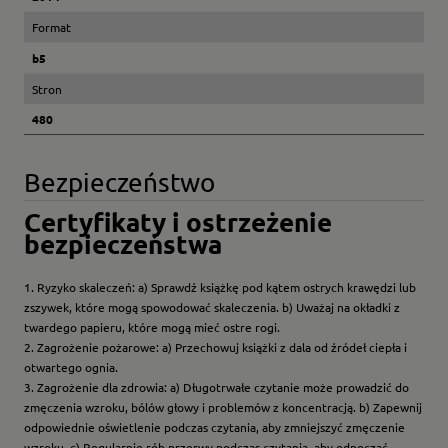
Format
b5
Stron
480
Bezpieczeństwo
Certyfikaty i ostrzeżenie
bezpieczeństwa
1. Ryzyko skaleczeń: a) Sprawdź książkę pod kątem ostrych krawędzi lub
zszywek, które mogą spowodować skaleczenia. b) Uważaj na okładki z
twardego papieru, które mogą mieć ostre rogi.
2. Zagrożenie pożarowe: a) Przechowuj książki z dala od źródeł ciepła i
otwartego ognia.
3. Zagrożenie dla zdrowia: a) Długotrwałe czytanie może prowadzić do
zmęczenia wzroku, bólów głowy i problemów z koncentracją. b) Zapewnij
odpowiednie oświetlenie podczas czytania, aby zmniejszyć zmęczenie
wzroku. c) Regularnie rób przerwy podczas czytania, aby odpocząć