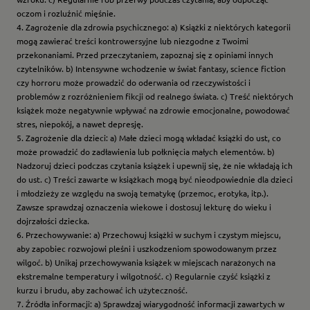
oczom i rozluźnić mięśnie.
4. Zagrożenie dla zdrowia psychicznego: a) Książki z niektórych kategorii
mogą zawierać treści kontrowersyjne lub niezgodne z Twoimi
przekonaniami. Przed przeczytaniem, zapoznaj się z opiniami innych
czytelników. b) Intensywne wchodzenie w świat fantasy, science fiction
czy horroru może prowadzić do oderwania od rzeczywistości i
problemów z rozróżnieniem fikcji od realnego świata. c) Treść niektórych
książek może negatywnie wpływać na zdrowie emocjonalne, powodować
stres, niepokój, a nawet depresję.
5. Zagrożenie dla dzieci: a) Małe dzieci mogą wkładać książki do ust, co
może prowadzić do zadławienia lub połknięcia małych elementów. b)
Nadzoruj dzieci podczas czytania książek i upewnij się, że nie wkładają ich
do ust. c) Treści zawarte w książkach mogą być nieodpowiednie dla dzieci
i młodzieży ze względu na swoją tematykę (przemoc, erotyka, itp.).
Zawsze sprawdzaj oznaczenia wiekowe i dostosuj lekturę do wieku i
dojrzałości dziecka.
6. Przechowywanie: a) Przechowuj książki w suchym i czystym miejscu,
aby zapobiec rozwojowi pleśni i uszkodzeniom spowodowanym przez
wilgoć. b) Unikaj przechowywania książek w miejscach narażonych na
ekstremalne temperatury i wilgotność. c) Regularnie czyść książki z
kurzu i brudu, aby zachować ich użyteczność.
7. Źródła informacji: a) Sprawdzaj wiarygodność informacji zawartych w