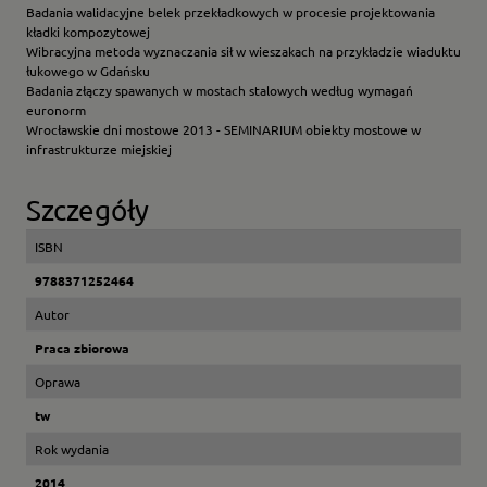
Badania walidacyjne belek przekładkowych w procesie projektowania
kładki kompozytowej
Wibracyjna metoda wyznaczania sił w wieszakach na przykładzie wiaduktu
łukowego w Gdańsku
Badania złączy spawanych w mostach stalowych według wymagań
euronorm
Wrocławskie dni mostowe 2013 - SEMINARIUM obiekty mostowe w
infrastrukturze miejskiej
Szczegóły
ISBN
9788371252464
Autor
Praca zbiorowa
Oprawa
tw
Rok wydania
2014