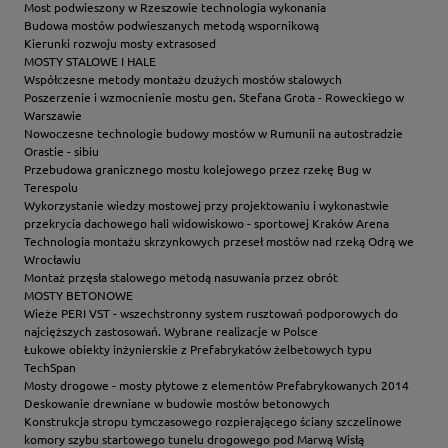
Most podwieszony w Rzeszowie technologia wykonania
Budowa mostów podwieszanych metodą wspornikową
Kierunki rozwoju mosty extrasosed
MOSTY STALOWE I HALE
Współczesne metody montażu dzużych mostów stalowych
Poszerzenie i wzmocnienie mostu gen. Stefana Grota - Roweckiego w
Warszawie
Nowoczesne technologie budowy mostów w Rumunii na autostradzie
Orastie - sibiu
Przebudowa granicznego mostu kolejowego przez rzekę Bug w
Terespolu
Wykorzystanie wiedzy mostowej przy projektowaniu i wykonastwie
przekrycia dachowego hali widowiskowo - sportowej Kraków Arena
Technologia montażu skrzynkowych przeseł mostów nad rzeką Odrą we
Wrocławiu
Montaż przęsła stalowego metodą nasuwania przez obrót
MOSTY BETONOWE
Wieże PERI VST - wszechstronny system rusztowań podporowych do
najcięższych zastosowań. Wybrane realizacje w Polsce
Łukowe obiekty inżynierskie z Prefabrykatów żelbetowych typu
TechSpan
Mosty drogowe - mosty płytowe z elementów Prefabrykowanych 2014
Deskowanie drewniane w budowie mostów betonowych
Konstrukcja stropu tymczasowego rozpierającego ściany szczelinowe
komory szybu startowego tunelu drogowego pod Marwą Wisłą