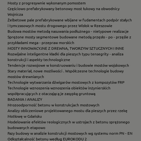
Mosty z progresywnie wykonanym pomostem
Częściowo prefabrykowany betonowy most łukowy na obwodnicy
Wojnicza
Żelbetowe pale prefabrykowane wbijane w fudamentach podpór stałych
i tymczasowych mostu drogowego przez Wisłok w Rzeszowie
Budowa mostów metodą nasuwania podłużnego - nietypowe realizacje
Sprężone mosty segmentowe budowane metodą przęsło - po - przęśle z
przykładami mega - przepraw morskich
MOSTY INNOWACYJNE Z DREWNA, TWORZYW SZTUCZNYCH I INNE
Rozwijalne inteligentne kładki dla pieszych typu tensegrity - analiza
konstrukcji i aspekty technologiczne
Tendencje rozwojowe w konstruowaniu i budowie mostów wojskowych
Stary materiał, nowe możliwości . Współczesne technologie budowy
mostów drewnianych
Technologie wytwarzania dźwigarów mostowych z kompozytów FRP
Technologie wznoszenia wznoszenia obiektów inżynierskich
współpracujących z otaczającą je zasypką gruntową
BADANIA I ANALIZY
Mrozoodporność betonu w konstrukcjach mostowych
Analizy obliczeniowe projektowanego mostu dla pieszych przez rzekę
Motłowę w Gdańsku
Modelowanie efektów reologicznych w ustrojach z betonu sprężonego
budowanych etapowo
Fazy budowy w analizie konstrukcji mostowych wg systemu norm PN - EN
Odkształcalność betonu według EUROKODU 2