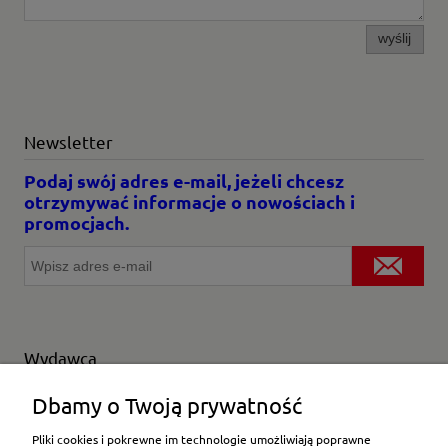
wyślij
Newsletter
Podaj swój adres e-mail, jeżeli chcesz
otrzymywać informacje o nowościach i
promocjach.
Wydawca
Wybierz producenta
Dbamy o Twoją prywatność
Pliki cookies i pokrewne im technologie umożliwiają poprawne