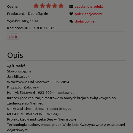
Ocena:
zapytaj o produkt
Producent:
Dolnośląskie
poleć znajomemu
Wyd.Edukacyjne s.c.
dodaj opinię
Kod produktu:
7DC8-378D2
Opis
Spis Treści
Słowo wstępne
Jan Biliszczuk
Wrocławskie Dni Mostowe 2005 -2014
Krzysztof Żółtowski
Henryk Żółtowski 1923-2004 - mostowiec
Interesujące realizacje mostowe w nowych krajach związkowych po
zjednoczeniu Niemiec
slinky and ither - stress - ribbon bridges
MOSTY PODWIESZONE I WISZĄCE
Projekt kładki nad rzeką Bug w Niemirowie
Technologia budowy mostu przez Wisłę koło Kwidzyna wraz z estakadami
dojazdowymi