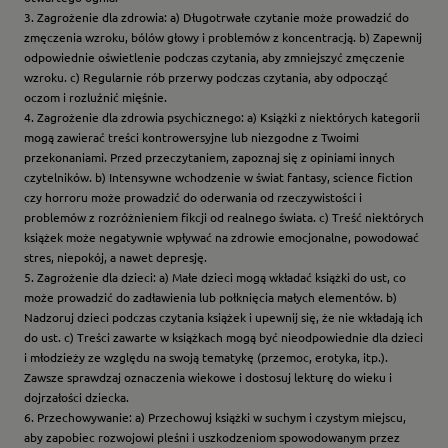
3. Zagrożenie dla zdrowia: a) Długotrwałe czytanie może prowadzić do
zmęczenia wzroku, bólów głowy i problemów z koncentracją. b) Zapewnij
odpowiednie oświetlenie podczas czytania, aby zmniejszyć zmęczenie
wzroku. c) Regularnie rób przerwy podczas czytania, aby odpocząć
oczom i rozluźnić mięśnie.
4. Zagrożenie dla zdrowia psychicznego: a) Książki z niektórych kategorii
mogą zawierać treści kontrowersyjne lub niezgodne z Twoimi
przekonaniami. Przed przeczytaniem, zapoznaj się z opiniami innych
czytelników. b) Intensywne wchodzenie w świat fantasy, science fiction
czy horroru może prowadzić do oderwania od rzeczywistości i
problemów z rozróżnieniem fikcji od realnego świata. c) Treść niektórych
książek może negatywnie wpływać na zdrowie emocjonalne, powodować
stres, niepokój, a nawet depresję.
5. Zagrożenie dla dzieci: a) Małe dzieci mogą wkładać książki do ust, co
może prowadzić do zadławienia lub połknięcia małych elementów. b)
Nadzoruj dzieci podczas czytania książek i upewnij się, że nie wkładają ich
do ust. c) Treści zawarte w książkach mogą być nieodpowiednie dla dzieci
i młodzieży ze względu na swoją tematykę (przemoc, erotyka, itp.).
Zawsze sprawdzaj oznaczenia wiekowe i dostosuj lekturę do wieku i
dojrzałości dziecka.
6. Przechowywanie: a) Przechowuj książki w suchym i czystym miejscu,
aby zapobiec rozwojowi pleśni i uszkodzeniom spowodowanym przez