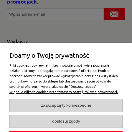
promocjach.
Wydawca
Wybierz producenta
Dbamy o Twoją prywatność
Pliki cookies i pokrewne im technologie umożliwiają poprawne
działanie strony i pomagają nam dostosować ofertę do Twoich
potrzeb. Możesz zaakceptować wykorzystanie przez nas wszystkich
Moje konto
tych plików i przejść do sklepu lub dostosować użycie plików do
swoich preferencji, wybierając opcję "Dostosuj zgody".
Więcej o plikach cookies przeczytasz w naszej Polityce prywatności.
Płatności i dostawa
zaakceptuj tylko niezbędne
Pomoc
dostosuj zgody
O firmie