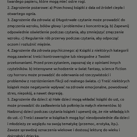
twardego papieru, które mogą mieć ostre rogi.
2. Zagrożenie pożarowe: a) Przechowuj książki z dala od źródeł ciepła i
otwartego ognia.
3. Zagrożenie dla zdrowia: a) Długotrwałe czytanie może prowadzić do
zmęczenia wzroku, bólów głowy i problemów z koncentracją. b) Zapewnij
odpowiednie oświetlenie podczas czytania, aby zmniejszyć zmęczenie
wzroku. c) Regularnie rób przerwy podczas czytania, aby odpocząć
oczom i rozluźnić mięśnie.
4. Zagrożenie dla zdrowia psychicznego: a) Książki z niektórych kategorii
mogą zawierać treści kontrowersyjne lub niezgodne z Twoimi
przekonaniami. Przed przeczytaniem, zapoznaj się z opiniami innych
czytelników. b) Intensywne wchodzenie w świat fantasy, science fiction
czy horroru może prowadzić do oderwania od rzeczywistości i
problemów z rozróżnieniem fikcji od realnego świata. c) Treść niektórych
książek może negatywnie wpływać na zdrowie emocjonalne, powodować
stres, niepokój, a nawet depresję.
5. Zagrożenie dla dzieci: a) Małe dzieci mogą wkładać książki do ust, co
może prowadzić do zadławienia lub połknięcia małych elementów. b)
Nadzoruj dzieci podczas czytania książek i upewnij się, że nie wkładają ich
do ust. c) Treści zawarte w książkach mogą być nieodpowiednie dla dzieci
i młodzieży ze względu na swoją tematykę (przemoc, erotyka, itp.).
Zawsze sprawdzaj oznaczenia wiekowe i dostosuj lekturę do wieku i
dojrzałości dziecka.