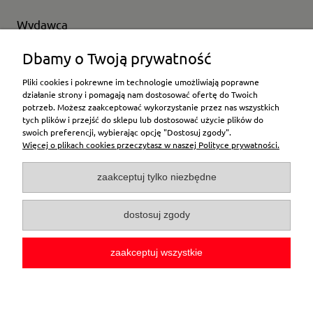
Wydawca
Wybierz producenta
Dbamy o Twoją prywatność
Pliki cookies i pokrewne im technologie umożliwiają poprawne
działanie strony i pomagają nam dostosować ofertę do Twoich
potrzeb. Możesz zaakceptować wykorzystanie przez nas wszystkich
Moje konto
tych plików i przejść do sklepu lub dostosować użycie plików do
swoich preferencji, wybierając opcję "Dostosuj zgody".
Więcej o plikach cookies przeczytasz w naszej Polityce prywatności.
Płatności i dostawa
zaakceptuj tylko niezbędne
Pomoc
dostosuj zgody
O firmie
zaakceptuj wszystkie
pokaż pełną wersję strony