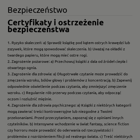
Bezpieczeństwo
Certyfikaty i ostrzeżenie
bezpieczeństwa
1. Ryzyko skaleczeń: a) Sprawdź książkę pod kątem ostrych krawędzi lub
zszywek, które mogą spowodować skaleczenia. b) Uważaj na okładki z
twardego papieru, które mogą mieć ostre rogi.
2. Zagrożenie pożarowe: a) Przechowuj książki z dala od źródeł ciepła i
otwartego ognia.
3. Zagrożenie dla zdrowia: a) Długotrwałe czytanie może prowadzić do
zmęczenia wzroku, bólów głowy i problemów z koncentracją. b) Zapewnij
odpowiednie oświetlenie podczas czytania, aby zmniejszyć zmęczenie
wzroku. c) Regularnie rób przerwy podczas czytania, aby odpocząć
oczom i rozluźnić mięśnie.
4. Zagrożenie dla zdrowia psychicznego: a) Książki z niektórych kategorii
mogą zawierać treści kontrowersyjne lub niezgodne z Twoimi
przekonaniami. Przed przeczytaniem, zapoznaj się z opiniami innych
czytelników. b) Intensywne wchodzenie w świat fantasy, science fiction
czy horroru może prowadzić do oderwania od rzeczywistości i
problemów z rozróżnieniem fikcji od realnego świata. c) Treść niektórych