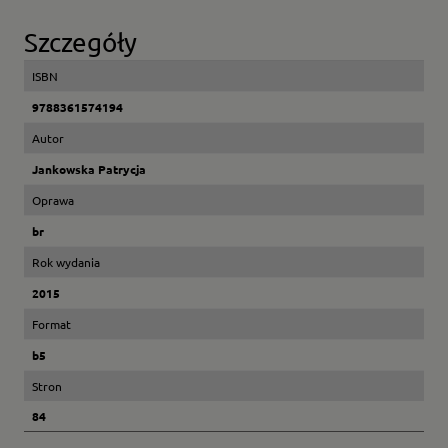
Szczegóły
ISBN
9788361574194
Autor
Jankowska Patrycja
Oprawa
br
Rok wydania
2015
Format
b5
Stron
84