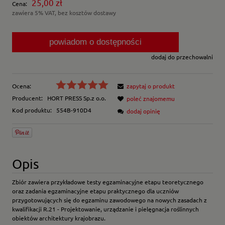
25,00 zł
Cena:
zawiera 5% VAT, bez kosztów dostawy
powiadom o dostępności
dodaj do przechowalni
Ocena:
zapytaj o produkt
Producent:
HORT PRESS Sp.z o.o.
poleć znajomemu
Kod produktu:
554B-910D4
dodaj opinię
Opis
Zbiór zawiera przykładowe testy egzaminacyjne etapu teoretycznego
oraz zadania egzaminacyjne etapu praktycznego dla uczniów
przygotowujących się do egzaminu zawodowego na nowych zasadach z
kwalifikacji R.21 - Projektowanie, urządzanie i pielęgnacja roślinnych
obiektów architektury krajobrazu.