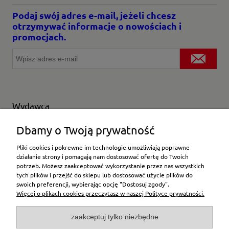
Podaj swój adres e-mail, jeżeli chcesz
otrzymywać informacje o nowościach i
promocjach.
Wydawca
Wybierz producenta
Dbamy o Twoją prywatność
Pliki cookies i pokrewne im technologie umożliwiają poprawne
działanie strony i pomagają nam dostosować ofertę do Twoich
potrzeb. Możesz zaakceptować wykorzystanie przez nas wszystkich
Moje konto
tych plików i przejść do sklepu lub dostosować użycie plików do
swoich preferencji, wybierając opcję "Dostosuj zgody".
Więcej o plikach cookies przeczytasz w naszej Polityce prywatności.
Płatności i dostawa
zaakceptuj tylko niezbędne
Pomoc