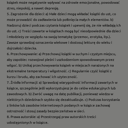
książek może negatywnie wpływać na zdrowie emocjonalne, powodować
stres, niepokój, a nawet depresję.
5. Zagrożenie dla dzieci: a) Małe dzieci mogą wkładać książki do ust, co
może prowadzić do zadławienia lub połknięcia małych elementów. b)
Nadzoruj dzieci podczas czytania książek i upewnij się, że nie wkładają ich
do ust. c) Treści zawarte w książkach mogą być nieodpowiednie dla dzieci
i młodzieży ze względu na swoją tematykę (przemoc, erotyka, itp.).
Zawsze sprawdzaj oznaczenia wiekowe i dostosuj lekturę do wieku i
dojrzałości dziecka.
6. Przechowywanie: a) Przechowuj książki w suchym i czystym miejscu,
aby zapobiec rozwojowi pleśni i uszkodzeniom spowodowanym przez
wilgoć. b) Unikaj przechowywania książek w miejscach narażonych na
ekstremalne temperatury i wilgotność. c) Regularnie czyść książki z
kurzu i brudu, aby zachować ich użyteczność.
7. Źródła informacji: a) Sprawdzaj wiarygodność informacji zawartych w
książce, szczególnie jeśli wykorzystujesz je do celów edukacyjnych lub
zawodowych. b) Zwróć uwagę na datę publikacji, ponieważ wiedza w
niektórych dziedzinach szybko się dezaktualizuje. c) Podczas korzystania
z linków lub zasobów internetowych podanych w książce zachowaj
ostrożność i stosuj zasady bezpieczeństwa w sieci.
8. Prawa autorskie: a) Przestrzegaj praw autorskich treści
udostępnionych w książce.