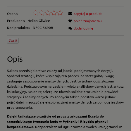
Ocena:
zapytaj o produkt
Producent:
Helion Gliwice
poleć znajomemu
Kod produktu:
DE0C-5690B
dodaj opinię
Opis
Sukces przedsiębiorstwa zależy od jakości podejmowanych decyzji.
Spośród strategii, które wspierają ten proces, na szczególną uwagę
zasługuje zastosowanie analizy danych. Jest to jednak dość złożona
dziedzina. Podstawowym narzędziem wielu analityków danych jest arkusz
kalkulacyjny. Ma on tę zaletę, że ułatwia solidne zrozumienie prawideł
statystyki i analizy danych. Po zdobyciu takich podstaw warto jednak
pójść dalej i nauczyć się eksploracyjnej analizy danych za pomocą języków
programowania.
Dzięki tej książce przejście od pracy z arkuszami Excela do
samodzielnego tworzenia kodu w Pythonie i R będzie płynne i
bezproblemowe.
Rozpoczniesz od ugruntowania swoich umiejętności w