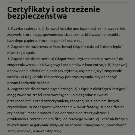
Certyfikaty i ostrzeżenie
bezpieczeństwa
1. Ryzyko skaleczeń: a) Sprawdź książkę pod kątem ostrych krawędzi lub
zszywek, które mogą spowodować skaleczenia. b) Uważaj na okładki z
twardego papieru, które mogą mieć ostre rogi.
2. Zagrożenie pożarowe: a) Przechowuj książki z dala od źródeł ciepła i
otwartego ognia.
3. Zagrożenie dla zdrowia: a) Długotrwałe czytanie może prowadzić do
zmęczenia wzroku, bólów głowy i problemów z koncentracją. b) Zapewnij
odpowiednie oświetlenie podczas czytania, aby zmniejszyć zmęczenie
wzroku. c) Regularnie rób przerwy podczas czytania, aby odpocząć
oczom i rozluźnić mięśnie.
4. Zagrożenie dla zdrowia psychicznego: a) Książki z niektórych kategorii
mogą zawierać treści kontrowersyjne lub niezgodne z Twoimi
przekonaniami. Przed przeczytaniem, zapoznaj się z opiniami innych
czytelników. b) Intensywne wchodzenie w świat fantasy, science fiction
czy horroru może prowadzić do oderwania od rzeczywistości i
problemów z rozróżnieniem fikcji od realnego świata. c) Treść niektórych
książek może negatywnie wpływać na zdrowie emocjonalne, powodować
stres, niepokój, a nawet depresję.