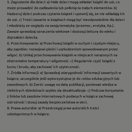
5. Zagrożenie dla dzieci: a) Małe dzieci mogą wkładać książki do ust, co
może prowadzić do zadławienia lub połknięcia małych elementów. b)
Nadzoruj dzieci podczas czytania książek i upewnij się, że nie wkładają ich
do ust. c) Treści zawarte w książkach mogą być nieodpowiednie dla dzieci
i młodzieży ze względu na swoją tematykę (przemoc, erotyka, itp.).
Zawsze sprawdzaj oznaczenia wiekowe i dostosuj lekturę do wieku i
dojrzałości dziecka.
6. Przechowywanie: a) Przechowuj książki w suchym i czystym miejscu,
aby zapobiec rozwojowi pleśni i uszkodzeniom spowodowanym przez
wilgoć. b) Unikaj przechowywania książek w miejscach narażonych na
ekstremalne temperatury i wilgotność. c) Regularnie czyść książki z
kurzu i brudu, aby zachować ich użyteczność.
7. Źródła informacji: a) Sprawdzaj wiarygodność informacji zawartych w
książce, szczególnie jeśli wykorzystujesz je do celów edukacyjnych lub
zawodowych. b) Zwróć uwagę na datę publikacji, ponieważ wiedza w
niektórych dziedzinach szybko się dezaktualizuje. c) Podczas korzystania
z linków lub zasobów internetowych podanych w książce zachowaj
ostrożność i stosuj zasady bezpieczeństwa w sieci.
8. Prawa autorskie: a) Przestrzegaj praw autorskich treści
udostępnionych w książce.