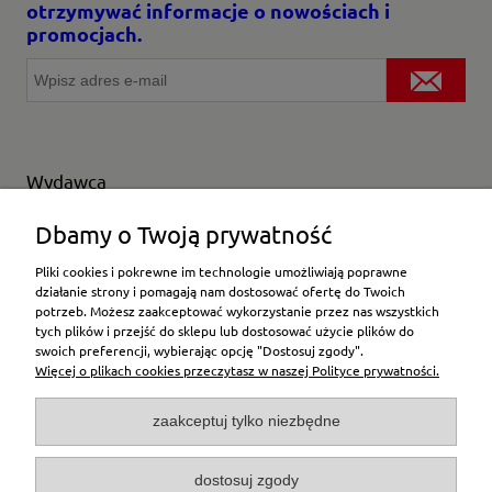
otrzymywać informacje o nowościach i
promocjach.
Wydawca
Wybierz producenta
Dbamy o Twoją prywatność
Pliki cookies i pokrewne im technologie umożliwiają poprawne
działanie strony i pomagają nam dostosować ofertę do Twoich
potrzeb. Możesz zaakceptować wykorzystanie przez nas wszystkich
Moje konto
tych plików i przejść do sklepu lub dostosować użycie plików do
swoich preferencji, wybierając opcję "Dostosuj zgody".
Więcej o plikach cookies przeczytasz w naszej Polityce prywatności.
Płatności i dostawa
zaakceptuj tylko niezbędne
Pomoc
dostosuj zgody
O firmie