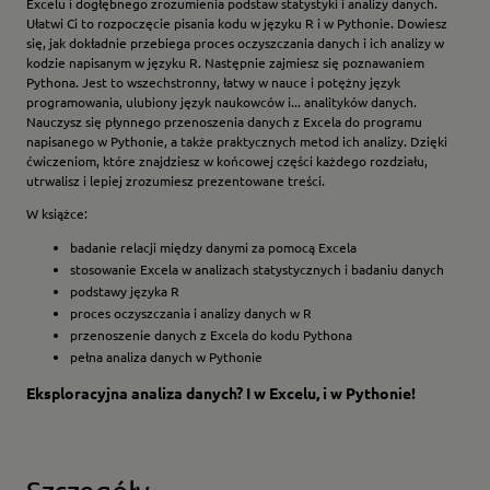
Excelu i dogłębnego zrozumienia podstaw statystyki i analizy danych.
Ułatwi Ci to rozpoczęcie pisania kodu w języku R i w Pythonie. Dowiesz
się, jak dokładnie przebiega proces oczyszczania danych i ich analizy w
kodzie napisanym w języku R. Następnie zajmiesz się poznawaniem
Pythona. Jest to wszechstronny, łatwy w nauce i potężny język
programowania, ulubiony język naukowców i... analityków danych.
Nauczysz się płynnego przenoszenia danych z Excela do programu
napisanego w Pythonie, a także praktycznych metod ich analizy. Dzięki
ćwiczeniom, które znajdziesz w końcowej części każdego rozdziału,
utrwalisz i lepiej zrozumiesz prezentowane treści.
W książce:
badanie relacji między danymi za pomocą Excela
stosowanie Excela w analizach statystycznych i badaniu danych
podstawy języka R
proces oczyszczania i analizy danych w R
przenoszenie danych z Excela do kodu Pythona
pełna analiza danych w Pythonie
Eksploracyjna analiza danych? I w Excelu, i w Pythonie!