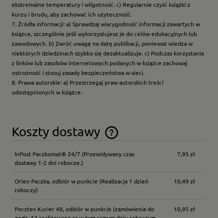
ekstremalne temperatury i wilgotność. c) Regularnie czyść książki z
kurzu i brudu, aby zachować ich użyteczność.
7. Źródła informacji: a) Sprawdzaj wiarygodność informacji zawartych w
książce, szczególnie jeśli wykorzystujesz je do celów edukacyjnych lub
zawodowych. b) Zwróć uwagę na datę publikacji, ponieważ wiedza w
niektórych dziedzinach szybko się dezaktualizuje. c) Podczas korzystania
z linków lub zasobów internetowych podanych w książce zachowaj
ostrożność i stosuj zasady bezpieczeństwa w sieci.
8. Prawa autorskie: a) Przestrzegaj praw autorskich treści
udostępnionych w książce.
Koszty dostawy
Cena nie zawiera ewentualnych kosztów płatności
InPost Paczkomat® 24/7
(Przewidywany czas
7,95 zł
dostawy 1-2 dni robocze.)
Orlen Paczka, odbiór w punkcie
(Realizacja 1 dzień
10,49 zł
roboczy)
Pocztex Kurier 48, odbiór w punkcie
(zamówienia do
10,95 zł
godz. 12 realizowane są w tym samym dniu roboczym