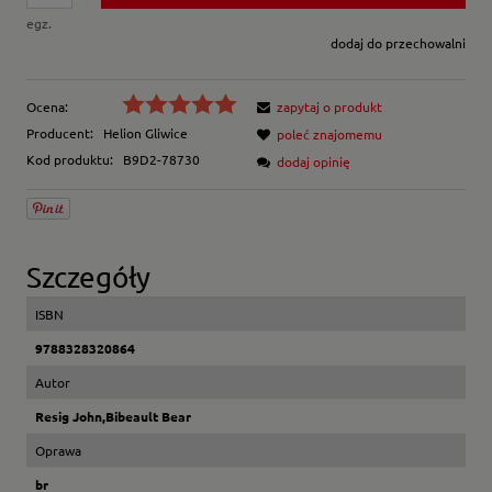
egz.
dodaj do przechowalni
Ocena:
zapytaj o produkt
Producent:
Helion Gliwice
poleć znajomemu
Kod produktu:
B9D2-78730
dodaj opinię
Szczegóły
ISBN
9788328320864
Autor
Resig John,Bibeault Bear
Oprawa
br