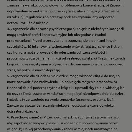
zmęczenia wzroku, bólów głowy i problemów z koncentracją. b) Zapewnij
odpowiednie oświetlenie podczas czytania, aby zmniejszyć zmęczenie
wzroku. c) Regularnie rób przerwy podczas czytania, aby odpocząć
oczom i rozluźnić mięśnie.
4. Zagrożenie dla zdrowia psychicznego: a) Książki z niektórych kategorii
mogą zawierać treści kontrowersyjne lub niezgodne z Twoimi
przekonaniami. Przed przeczytaniem, zapoznaj się z opiniami innych
czytelników. b) Intensywne wchodzenie w świat fantasy, science fiction
czy horroru może prowadzić do oderwania od rzeczywistości i
problemów z rozróżnieniem fikcji od realnego świata. c) Treść niektórych
książek może negatywnie wpływać na zdrowie emocjonalne, powodować
stres, niepokój, a nawet depresję.
5. Zagrożenie dla dzieci: a) Małe dzieci mogą wkładać książki do ust, co
może prowadzić do zadławienia lub połknięcia małych elementów. b)
Nadzoruj dzieci podczas czytania książek i upewnij się, że nie wkładają ich
do ust. c) Treści zawarte w książkach mogą być nieodpowiednie dla dzieci
i młodzieży ze względu na swoją tematykę (przemoc, erotyka, itp.).
Zawsze sprawdzaj oznaczenia wiekowe i dostosuj lekturę do wieku i
dojrzałości dziecka.
6. Przechowywanie: a) Przechowuj książki w suchym i czystym miejscu,
aby zapobiec rozwojowi pleśni i uszkodzeniom spowodowanym przez
wilgoć. b) Unikaj przechowywania książek w miejscach narażonych na