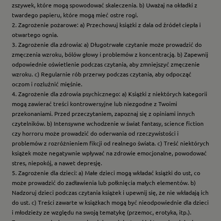
zszywek, które mogą spowodować skaleczenia. b) Uważaj na okładki z
twardego papieru, które mogą mieć ostre rogi.
2. Zagrożenie pożarowe: a) Przechowuj książki z dala od źródeł ciepła i
otwartego ognia.
3. Zagrożenie dla zdrowia: a) Długotrwałe czytanie może prowadzić do
zmęczenia wzroku, bólów głowy i problemów z koncentracją. b) Zapewnij
odpowiednie oświetlenie podczas czytania, aby zmniejszyć zmęczenie
wzroku. c) Regularnie rób przerwy podczas czytania, aby odpocząć
oczom i rozluźnić mięśnie.
4. Zagrożenie dla zdrowia psychicznego: a) Książki z niektórych kategorii
mogą zawierać treści kontrowersyjne lub niezgodne z Twoimi
przekonaniami. Przed przeczytaniem, zapoznaj się z opiniami innych
czytelników. b) Intensywne wchodzenie w świat fantasy, science fiction
czy horroru może prowadzić do oderwania od rzeczywistości i
problemów z rozróżnieniem fikcji od realnego świata. c) Treść niektórych
książek może negatywnie wpływać na zdrowie emocjonalne, powodować
stres, niepokój, a nawet depresję.
5. Zagrożenie dla dzieci: a) Małe dzieci mogą wkładać książki do ust, co
może prowadzić do zadławienia lub połknięcia małych elementów. b)
Nadzoruj dzieci podczas czytania książek i upewnij się, że nie wkładają ich
do ust. c) Treści zawarte w książkach mogą być nieodpowiednie dla dzieci
i młodzieży ze względu na swoją tematykę (przemoc, erotyka, itp.).