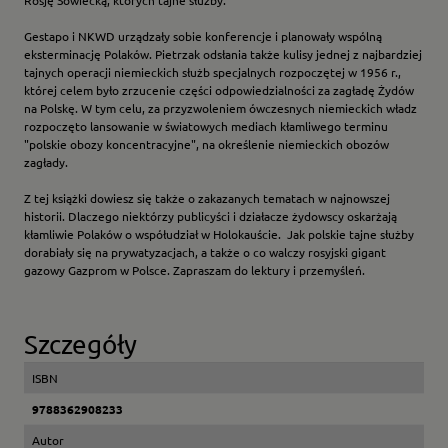
Rosję Sowiecką, których tajne służby:
Gestapo i NKWD urządzały sobie konferencje i planowały wspólną
eksterminację Polaków. Pietrzak odsłania także kulisy jednej z najbardziej
tajnych operacji niemieckich służb specjalnych rozpoczętej w 1956 r.,
której celem było zrzucenie części odpowiedzialności za zagładę Żydów
na Polskę. W tym celu, za przyzwoleniem ówczesnych niemieckich władz
rozpoczęto lansowanie w światowych mediach kłamliwego terminu
"polskie obozy koncentracyjne", na określenie niemieckich obozów
zagłady.
Z tej książki dowiesz się także o zakazanych tematach w najnowszej
historii. Dlaczego niektórzy publicyści i działacze żydowscy oskarżają
kłamliwie Polaków o współudział w Holokauście. Jak polskie tajne służby
dorabiały się na prywatyzacjach, a także o co walczy rosyjski gigant
gazowy Gazprom w Polsce. Zapraszam do lektury i przemyśleń.
Szczegóły
ISBN
9788362908233
Autor