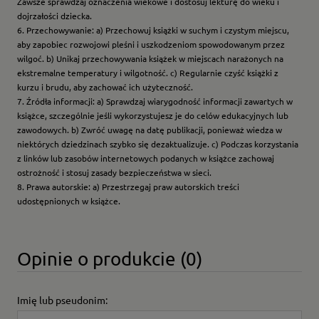
Zawsze sprawdzaj oznaczenia wiekowe i dostosuj lekturę do wieku i
dojrzałości dziecka.
6. Przechowywanie: a) Przechowuj książki w suchym i czystym miejscu,
aby zapobiec rozwojowi pleśni i uszkodzeniom spowodowanym przez
wilgoć. b) Unikaj przechowywania książek w miejscach narażonych na
ekstremalne temperatury i wilgotność. c) Regularnie czyść książki z
kurzu i brudu, aby zachować ich użyteczność.
7. Źródła informacji: a) Sprawdzaj wiarygodność informacji zawartych w
książce, szczególnie jeśli wykorzystujesz je do celów edukacyjnych lub
zawodowych. b) Zwróć uwagę na datę publikacji, ponieważ wiedza w
niektórych dziedzinach szybko się dezaktualizuje. c) Podczas korzystania
z linków lub zasobów internetowych podanych w książce zachowaj
ostrożność i stosuj zasady bezpieczeństwa w sieci.
8. Prawa autorskie: a) Przestrzegaj praw autorskich treści
udostępnionych w książce.
Opinie o produkcie (0)
Imię lub pseudonim: