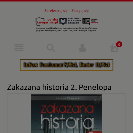
Zarejestruj się
Zaloguj się
Zakazana historia 2. Penelopa