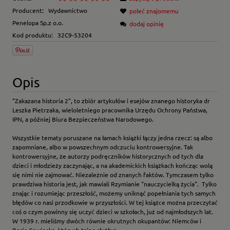
Producent:
Wydawnictwo
poleć znajomemu
Penelopa Sp.z o.o.
dodaj opinię
Kod produktu:
32C9-53204
Opis
"Zakazana historia 2", to zbiór artykułów i esejów znanego historyka dr
Leszka Pietrzaka, wieloletniego pracownika Urzędu Ochrony Państwa,
IPN, a później Biura Bezpieczeństwa Narodowego.
Wszystkie tematy poruszane na łamach książki łączy jedna rzecz: są albo
zapomniane, albo w powszechnym odczuciu kontrowersyjne. Tak
kontrowersyjne, że autorzy podręczników historycznych od tych dla
dzieci i młodzieży zaczynając, a na akademickich książkach kończąc wolą
się nimi nie zajmować. Niezależnie od znanych faktów. Tymczasem tylko
prawdziwa historia jest, jak mawiali Rzymianie "nauczycielką życia". Tylko
znając i rozumiejąc przeszłość, możemy uniknąć popełniania tych samych
błędów co nasi przodkowie w przyszłości. W tej książce można przeczytać
coś o czym powinny się uczyć dzieci w szkołach, już od najmłodszych lat.
W 1939 r. mieliśmy dwóch równie okrutnych okupantów: Niemców i