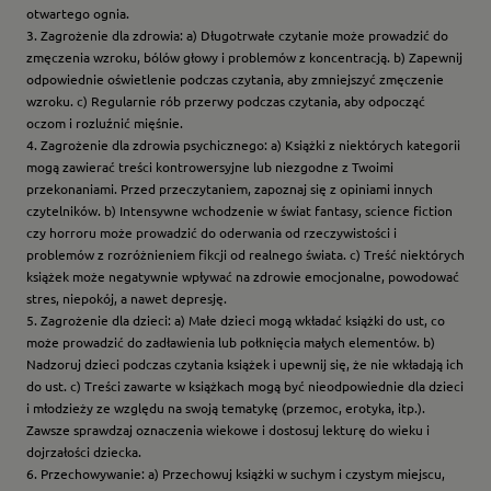
otwartego ognia.
3. Zagrożenie dla zdrowia: a) Długotrwałe czytanie może prowadzić do
zmęczenia wzroku, bólów głowy i problemów z koncentracją. b) Zapewnij
odpowiednie oświetlenie podczas czytania, aby zmniejszyć zmęczenie
wzroku. c) Regularnie rób przerwy podczas czytania, aby odpocząć
oczom i rozluźnić mięśnie.
4. Zagrożenie dla zdrowia psychicznego: a) Książki z niektórych kategorii
mogą zawierać treści kontrowersyjne lub niezgodne z Twoimi
przekonaniami. Przed przeczytaniem, zapoznaj się z opiniami innych
czytelników. b) Intensywne wchodzenie w świat fantasy, science fiction
czy horroru może prowadzić do oderwania od rzeczywistości i
problemów z rozróżnieniem fikcji od realnego świata. c) Treść niektórych
książek może negatywnie wpływać na zdrowie emocjonalne, powodować
stres, niepokój, a nawet depresję.
5. Zagrożenie dla dzieci: a) Małe dzieci mogą wkładać książki do ust, co
może prowadzić do zadławienia lub połknięcia małych elementów. b)
Nadzoruj dzieci podczas czytania książek i upewnij się, że nie wkładają ich
do ust. c) Treści zawarte w książkach mogą być nieodpowiednie dla dzieci
i młodzieży ze względu na swoją tematykę (przemoc, erotyka, itp.).
Zawsze sprawdzaj oznaczenia wiekowe i dostosuj lekturę do wieku i
dojrzałości dziecka.
6. Przechowywanie: a) Przechowuj książki w suchym i czystym miejscu,