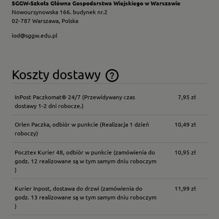
SGGW-Szkoła Główna Gospodarstwa Wiejskiego w Warszawie
Nowoursynowska 166. budynek nr.2
02-787 Warszawa, Polska
iod@sggw.edu.pl
Koszty dostawy
Cena nie zawiera ewentualnych kosztów płatności
InPost Paczkomat® 24/7
(Przewidywany czas
7,95 zł
dostawy 1-2 dni robocze.)
Orlen Paczka, odbiór w punkcie
(Realizacja 1 dzień
10,49 zł
roboczy)
Pocztex Kurier 48, odbiór w punkcie
(zamówienia do
10,95 zł
godz. 12 realizowane są w tym samym dniu roboczym
)
Kurier Inpost, dostawa do drzwi
(zamówienia do
11,99 zł
godz. 13 realizowane są w tym samym dniu roboczym
)