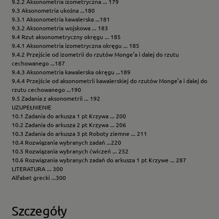
9.2.2 Aksonometria izometryczna ... 179
9.3 Aksonometria ukośna ...180
9.3.1 Aksonometria kawalerska ...181
9.3.2 Aksonometria wojskowa ... 183
9.4 Rzut aksonometryczny okręgu ... 185
9.4.1 Aksonometria izometryczna okręgu ... 185
9.4.2 Przejście od izometrii do rzutów Monge’a i dalej do rzutu
cechowanego ...187
9.4.3 Aksonometria kawalerska okręgu ...189
9.4.4 Przejście od aksonometrii kawalerskiej do rzutów Monge’a i dalej do
rzutu cechowanego ...190
9.5 Zadania z aksonometrii ... 192
UZUPEŁNIENIE
10.1 Zadania do arkusza 1 pt Krzywa ... 200
10.2 Zadania do arkusza 2 pt Krzywa ... 206
10.3 Zadania do arkusza 3 pt Roboty ziemne ... 211
10.4 Rozwiązania wybranych zadań ...220
10.5 Rozwiązania wybranych ćwiczeń ... 252
10.6 Rozwiązania wybranych zadań do arkusza 1 pt Krzywe ... 287
LITERATURA ... 300
Alfabet grecki ...300
Szczegóły