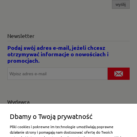
wyślij
Newsletter
Podaj swój adres e-mail, jeżeli chcesz
otrzymywać informacje o nowościach i
promocjach.
Wydawca
Wybierz producenta
Dbamy o Twoją prywatność
Pliki cookies i pokrewne im technologie umożliwiają poprawne
działanie strony i pomagają nam dostosować ofertę do Twoich