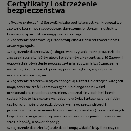
Certyfikaty i ostrzeżenie
bezpieczeństwa
1. Ryzyko skaleczeń: a) Sprawdź książkę pod kątem ostrych krawędzi lub
zszywek, które mogą spowodować skaleczenia. b) Uważaj na okładki z
twardego papieru, które mogą mieć ostre rogi.
2. Zagrożenie pożarowe: a) Przechowuj książki z dala od źródeł ciepła i
otwartego ognia.
3. Zagrożenie dla zdrowia: a) Długotrwałe czytanie może prowadzić do
zmęczenia wzroku, bólów głowy i problemów z koncentracją. b) Zapewnij
odpowiednie oświetlenie podczas czytania, aby zmniejszyć zmęczenie
wzroku. c) Regularnie rób przerwy podczas czytania, aby odpocząć
oczom i rozluźnić mięśnie.
4. Zagrożenie dla zdrowia psychicznego: a) Książki z niektórych kategorii
mogą zawierać treści kontrowersyjne lub niezgodne z Twoimi
przekonaniami. Przed przeczytaniem, zapoznaj się z opiniami innych
czytelników. b) Intensywne wchodzenie w świat fantasy, science fiction
czy horroru może prowadzić do oderwania od rzeczywistości i
problemów z rozróżnieniem fikcji od realnego świata. c) Treść niektórych
książek może negatywnie wpływać na zdrowie emocjonalne, powodować
stres, niepokój, a nawet depresję.
5. Zagrożenie dla dzieci: a) Małe dzieci mogą wkładać książki do ust, co