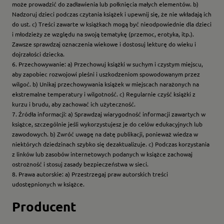
może prowadzić do zadławienia lub połknięcia małych elementów. b)
Nadzoruj dzieci podczas czytania książek i upewnij się, że nie wkładają ich
do ust. c) Treści zawarte w książkach mogą być nieodpowiednie dla dzieci
i młodzieży ze względu na swoją tematykę (przemoc, erotyka, itp.).
Zawsze sprawdzaj oznaczenia wiekowe i dostosuj lekturę do wieku i
dojrzałości dziecka.
6. Przechowywanie: a) Przechowuj książki w suchym i czystym miejscu,
aby zapobiec rozwojowi pleśni i uszkodzeniom spowodowanym przez
wilgoć. b) Unikaj przechowywania książek w miejscach narażonych na
ekstremalne temperatury i wilgotność. c) Regularnie czyść książki z
kurzu i brudu, aby zachować ich użyteczność.
7. Źródła informacji: a) Sprawdzaj wiarygodność informacji zawartych w
książce, szczególnie jeśli wykorzystujesz je do celów edukacyjnych lub
zawodowych. b) Zwróć uwagę na datę publikacji, ponieważ wiedza w
niektórych dziedzinach szybko się dezaktualizuje. c) Podczas korzystania
z linków lub zasobów internetowych podanych w książce zachowaj
ostrożność i stosuj zasady bezpieczeństwa w sieci.
8. Prawa autorskie: a) Przestrzegaj praw autorskich treści
udostępnionych w książce.
Producent