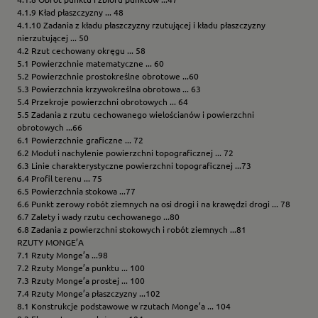
4.1.9 Kład płaszczyzny ... 48
4.1.10 Zadania z kładu płaszczyzny rzutującej i kładu płaszczyzny
nierzutującej ... 50
4.2 Rzut cechowany okręgu ... 58
5.1 Powierzchnie matematyczne ... 60
5.2 Powierzchnie prostokreślne obrotowe ...60
5.3 Powierzchnia krzywokreślna obrotowa ... 63
5.4 Przekroje powierzchni obrotowych ... 64
5.5 Zadania z rzutu cechowanego wielościanów i powierzchni
obrotowych ...66
6.1 Powierzchnie graficzne ... 72
6.2 Moduł i nachylenie powierzchni topograficznej ... 72
6.3 Linie charakterystyczne powierzchni topograficznej ...73
6.4 Profil terenu ... 75
6.5 Powierzchnia stokowa ...77
6.6 Punkt zerowy robót ziemnych na osi drogi i na krawędzi drogi ... 78
6.7 Zalety i wady rzutu cechowanego ...80
6.8 Zadania z powierzchni stokowych i robót ziemnych ...81
RZUTY MONGE’A
7.1 Rzuty Monge’a ...98
7.2 Rzuty Monge’a punktu ... 100
7.3 Rzuty Monge’a prostej ... 100
7.4 Rzuty Monge’a płaszczyzny ...102
8.1 Konstrukcje podstawowe w rzutach Monge’a ... 104