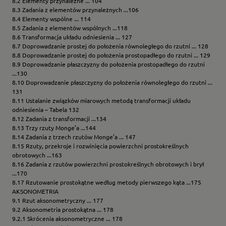
8.2 Elementy przynależne ... 104
8.3 Zadania z elementów przynależnych ...106
8.4 Elementy wspólne ... 114
8.5 Zadania z elementów wspólnych ...118
8.6 Transformacja układu odniesienia ... 127
8.7 Doprowadzanie prostej do położenia równoległego do rzutni ... 128
8.8 Doprowadzanie prostej do położenia prostopadłego do rzutni ... 129
8.9 Doprowadzanie płaszczyzny do położenia prostopadłego do rzutni
...130
8.10 Doprowadzanie płaszczyzny do położenia równoległego do rzutni ...
131
8.11 Ustalanie związków miarowych metodą transformacji układu
odniesienia – Tabela 132
8.12 Zadania z transformacji ...134
8.13 Trzy rzuty Monge’a ...144
8.14 Zadania z trzech rzutów Monge’a ... 147
8.15 Rzuty, przekroje i rozwinięcia powierzchni prostokreślnych
obrotowych ...163
8.16 Zadania z rzutów powierzchni prostokreślnych obrotowych i brył
...170
8.17 Rzutowanie prostokątne według metody pierwszego kąta ...175
AKSONOMETRIA
9.1 Rzut aksonometryczny ... 177
9.2 Aksonometria prostokątna ... 178
9.2.1 Skrócenia aksonometryczne ... 178