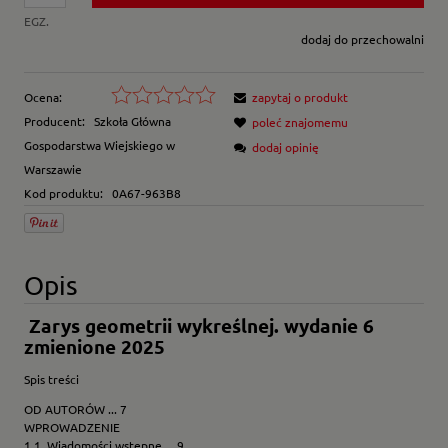
EGZ.
dodaj do przechowalni
Ocena:
zapytaj o produkt
Producent:
Szkoła Główna
poleć znajomemu
Gospodarstwa Wiejskiego w
dodaj opinię
Warszawie
Kod produktu:
0A67-963B8
Opis
Zarys geometrii wykreślnej. wydanie 6
zmienione 2025
Spis treści
OD AUTORÓW ... 7
WPROWADZENIE
1.1. Wiadomości wstępne ... 9