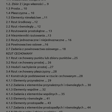
1.2. Zbiór Z i jego własności ... 9
1.3 Prosta ... 10
1.4 Płaszczyzna ... 10
1.5 Elementy niewłaściwe ...11
2.1 Rzut środkowy ...12
2.2 Rzut równoległy ... 12
2.3 Rzutowanie prostokątne ... 13
2.4 Niezmienniki rzutowania ...13
2.5 Rzuty jednoznaczne i niejednoznaczne ... 16
2.6 Powinowactwo osiowe ...16
2.7 Zadania z powinowactwa osiowego ... 18
RZUT CECHOWANY
3.1 Rzut cechowany punktu lub zbioru punktów ...25
3.2 Rzut cechowany prostej ... 26
3.3 Moduł i nachylenie prostej ...27
3.4 Rzut cechowany płaszczyzny ...28
4.1 Konstrukcje podstawowe w rzucie cechowanym ...28
4.1.1 Elementy przynależne ... 29
4.1.2 Zadania z elementów przynależnych i równoległych ... 30
4.1.3 Elementy wspólne ... 32
4.1.4 Zadania z elementów wspólnych ... 35
4.1.5 Elementy równoległe ... 41
4.1.6 Elementy prostopadłe ... 43
4.1.7 Zadania z elementów prostopadłych i równoległych ... 44
4.1.8 Obrót punktu i zbioru punktów ...47