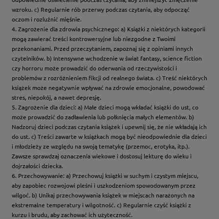
wzroku. c) Regularnie rób przerwy podczas czytania, aby odpocząć
oczom i rozluźnić mięśnie.
4. Zagrożenie dla zdrowia psychicznego: a) Książki z niektórych kategorii
mogą zawierać treści kontrowersyjne lub niezgodne z Twoimi
przekonaniami. Przed przeczytaniem, zapoznaj się z opiniami innych
czytelników. b) Intensywne wchodzenie w świat fantasy, science fiction
czy horroru może prowadzić do oderwania od rzeczywistości i
problemów z rozróżnieniem fikcji od realnego świata. c) Treść niektórych
książek może negatywnie wpływać na zdrowie emocjonalne, powodować
stres, niepokój, a nawet depresję.
5. Zagrożenie dla dzieci: a) Małe dzieci mogą wkładać książki do ust, co
może prowadzić do zadławienia lub połknięcia małych elementów. b)
Nadzoruj dzieci podczas czytania książek i upewnij się, że nie wkładają ich
do ust. c) Treści zawarte w książkach mogą być nieodpowiednie dla dzieci
i młodzieży ze względu na swoją tematykę (przemoc, erotyka, itp.).
Zawsze sprawdzaj oznaczenia wiekowe i dostosuj lekturę do wieku i
dojrzałości dziecka.
6. Przechowywanie: a) Przechowuj książki w suchym i czystym miejscu,
aby zapobiec rozwojowi pleśni i uszkodzeniom spowodowanym przez
wilgoć. b) Unikaj przechowywania książek w miejscach narażonych na
ekstremalne temperatury i wilgotność. c) Regularnie czyść książki z
kurzu i brudu, aby zachować ich użyteczność.