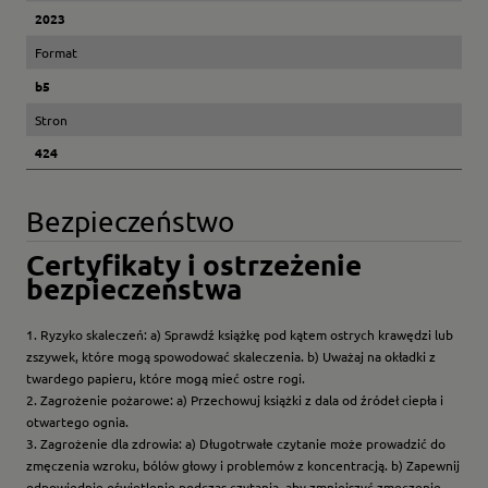
2023
Format
b5
Stron
424
Bezpieczeństwo
Certyfikaty i ostrzeżenie
bezpieczeństwa
1. Ryzyko skaleczeń: a) Sprawdź książkę pod kątem ostrych krawędzi lub
zszywek, które mogą spowodować skaleczenia. b) Uważaj na okładki z
twardego papieru, które mogą mieć ostre rogi.
2. Zagrożenie pożarowe: a) Przechowuj książki z dala od źródeł ciepła i
otwartego ognia.
3. Zagrożenie dla zdrowia: a) Długotrwałe czytanie może prowadzić do
zmęczenia wzroku, bólów głowy i problemów z koncentracją. b) Zapewnij
odpowiednie oświetlenie podczas czytania, aby zmniejszyć zmęczenie