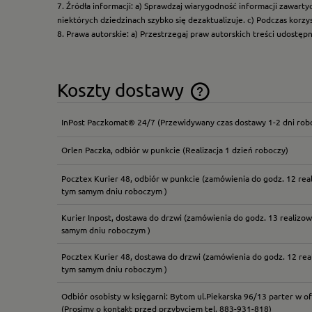
7. Źródła informacji: a) Sprawdzaj wiarygodność informacji zawart
niektórych dziedzinach szybko się dezaktualizuje. c) Podczas korz
8. Prawa autorskie: a) Przestrzegaj praw autorskich treści udostęp
Koszty dostawy
InPost Paczkomat® 24/7
(Przewidywany czas dostawy 1-2 dni rob
Cena nie zawiera ewentual
płatności
Orlen Paczka, odbiór w punkcie
(Realizacja 1 dzień roboczy)
Pocztex Kurier 48, odbiór w punkcie
(zamówienia do godz. 12 rea
tym samym dniu roboczym )
Kurier Inpost, dostawa do drzwi
(zamówienia do godz. 13 realizow
samym dniu roboczym )
Pocztex Kurier 48, dostawa do drzwi
(zamówienia do godz. 12 rea
tym samym dniu roboczym )
Odbiór osobisty w księgarni: Bytom ul.Piekarska 96/13 parter w of
(Prosimy o kontakt przed przybyciem tel. 883-931-818)