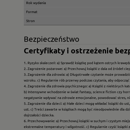
Rok wydania
Format
Stron
Bezpieczeństwo
Certyfikaty i ostrzeżenie be
1. Ryzyko skaleczeń: a) Sprawdź książkę pod kątem ostrych krawędz
2. Zagrożenie pożarowe: a) Przechowuj książki z dala od źródeł ciep
3. Zagrożenie dla zdrowia: a) Długotrwałe czytanie może prowadzi
wzroku. c) Regularnie rób przerwy podczas czytania, aby odpocząć 
4. Zagrożenie dla zdrowia psychicznego: a) Książki z niektórych k
b) Intensywne wchodzenie w świat fantasy, science fiction czy hor
negatywnie wpływać na zdrowie emocjonalne, powodować stres, ni
5. Zagrożenie dla dzieci: a) Małe dzieci mogą wkładać książki do us
ust. c) Treści zawarte w książkach mogą być nieodpowiednie dla dzi
dojrzałości dziecka.
6. Przechowywanie: a) Przechowuj książki w suchym i czystym miej
ekstremalne temperatury i wilgotność. c) Regularnie czyść książki 