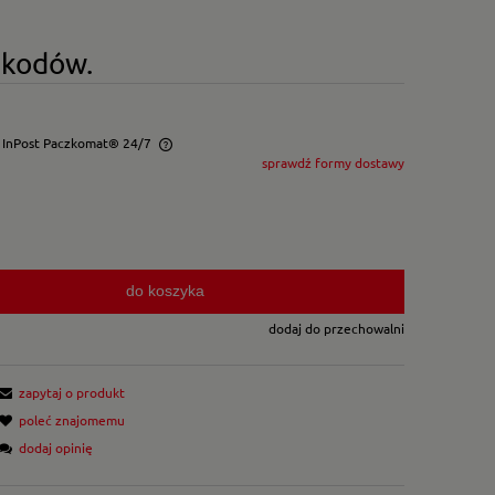
okodów.
- InPost Paczkomat® 24/7
sprawdź formy dostawy
wentualnych kosztów
do koszyka
dodaj do przechowalni
zapytaj o produkt
poleć znajomemu
dodaj opinię