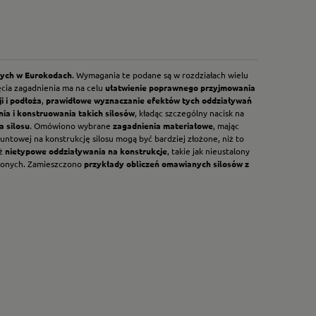
tych w Eurokodach
. Wymagania te podane są w rozdziałach wielu
ęcia zagadnienia ma na celu
ułatwienie poprawnego przyjmowania
 i podłoża
,
prawidłowe wyznaczanie efektów tych oddziaływań
a i konstruowania takich silosów
, kładąc szczególny nacisk na
a silosu
. Omówiono wybrane
zagadnienia materiałowe
, mając
ntowej na konstrukcję silosu mogą być bardziej złożone, niż to
eż
nietypowe oddziaływania na konstrukcje
, takie jak nieustalony
rężonych. Zamieszczono
przykłady obliczeń omawianych silosów z