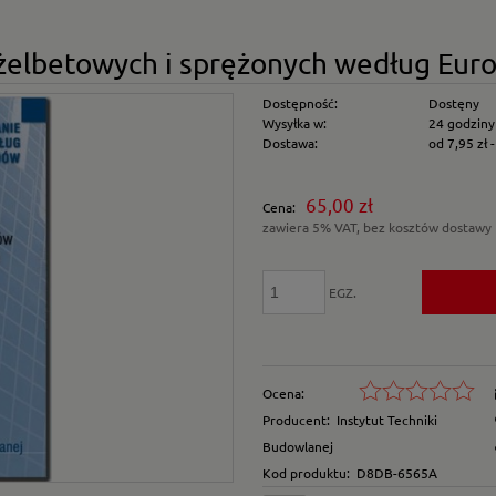
 żelbetowych i sprężonych według Eur
Dostępność:
Dostęny
Wysyłka w:
24 godziny
Dostawa:
od 7,95 zł
Cena nie zawiera e
65,00 zł
Cena:
płatności
zawiera 5% VAT, bez kosztów dostawy
EGZ.
Ocena:
Producent:
Instytut Techniki
Budowlanej
Kod produktu:
D8DB-6565A