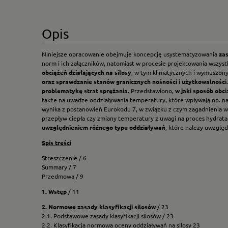
Opis
Niniejsze opracowanie obejmuje koncepcję usystematyzowania
za
norm i ich załączników, natomiast w procesie projektowania wszys
obciążeń działających na silosy
, w tym klimatycznych i wymuszony
oraz sprawdzanie stanów granicznych nośności i użytkowalności
problematykę strat sprężania
. Przedstawiono,
w jaki sposób obc
także na uwadze oddziaływania temperatury, które wpływają np. na
wynika z postanowień Eurokodu 7, w związku z czym zagadnienia 
przepływ ciepła czy zmiany temperatury z uwagi na proces hydrata
uwzględnieniem różnego typu oddziaływań
, które należy uwzglę
Spis treści
Streszczenie / 6
Summary / 7
Przedmowa / 9
1. Wstęp
/ 11
2. Normowe zasady klasyfikacji silosów
/ 23
2.1. Podstawowe zasady klasyfikacji silosów / 23
2.2. Klasyfikacja normowa oceny oddziaływań na silosy 23