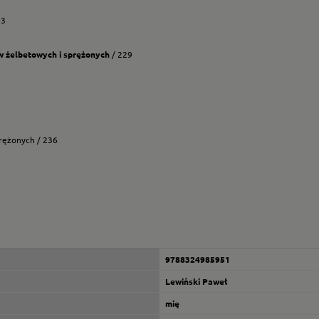
03
ów żelbetowych i sprężonych
/ 229
rężonych / 236
9788324985951
Lewiński Paweł
mię