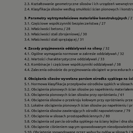
2.3. Kształtowanie geometryczne silosów i ich urządzeń wewnętrz
2.4. Klasyfikacja silosów według smukłości ścian pionowych i konstr
3. Parametry wytrzymałościowe materiałów konstrukcyjnych
/ 2
3.1. Częściowe współczynniki bezpieczeństwa / 27
3.2. Właściwości betonu / 28
3.3. Właściwości stali zbrojeniowej / 30
3.4. Właściwości stali sprężającej / 31
4. Zasady przyjmowania oddziaływań na silosy
/ 32
4.1. Ogólne wymagania normowe w zakresie oddziaływań / 32
4.2. Wartości charakterystyczne oddziaływań / 33
4.3. Kombinacje i częściowe współczynniki oddziaływań / 38
4.4. Zalecenia odnośnie do przyjmowania obciążeń w procedurach o
5. Obciążenia silosów wywołane parciem ośrodka sypkiego na ści
5.1. Normowa klasyfikacja przepływów ośrodków sypkich w silosach
5.2. Obciążenia pionowych ścian silosów po napełnieniu materiałem
5.3. Obciążenia pionowych ścian silosów przy opróżnianiu / 61
5.4. Obciążenia silosów o przekroju kołowym przy opróżnianiu pr
5.5. Lokalne obciążenia pionowych ścian silosów po napełnieniu i p
5.6. Obciążenia silosów zawierających ośrodki napowietrzane / 79
5.7. Obciążenia w silosach prostopadłościennych / 80
5.8. Obciążenia od parcia ośrodka sypkiego na ściany lejów i dna sil
5.9. Obciążenie ciśnieniem ssącym spowodowanym nieodpowiedni
5.10. Obciążenie spowodowane przez wybuchy pyłów w silosach / 