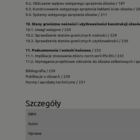
9.2. Obliczanie wpływu wstępnego sprężenia silosów / 187
9.3. Konstruowanie wstępnego sprężenia kablami ścian silosów / 2
9.4. Systemy wstępnego sprężania silosów / 211
10. Stany graniczne nośności i użytkowalności konstrukcji silos
10.1. Uwagi wstępne / 229
10.2. Sprawdzanie stanów granicznych nośności / 229
10.3. Sprawdzenia stanów granicznych użytkowalności / 230
11. Podsumowanie i wnioski końcowe
/ 233
11.1. Implikacje stosowania zbioru norm serii PN-EN / 233
11.2. Wymagania projektowe odnośnie do silosów żelbetowych i sp
Bibliografia / 239
Publikacje o silosach / 239
Normy i aprobaty techniczne / 251
Szczegóły
ISBN
Autor
Oprawa