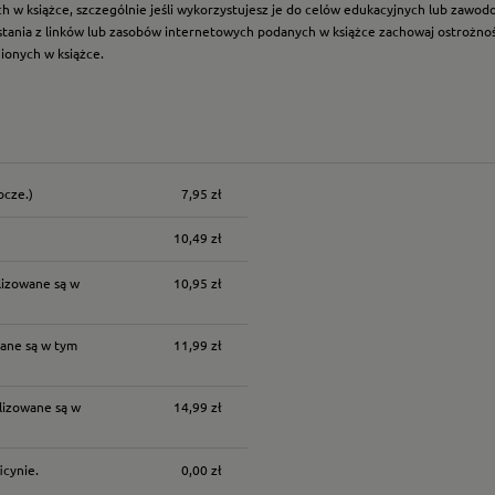
ych w książce, szczególnie jeśli wykorzystujesz je do celów edukacyjnych lub zawo
ystania z linków lub zasobów internetowych podanych w książce zachowaj ostrożność
nionych w książce.
ocze.)
7,95 zł
nych kosztów
10,49 zł
lizowane są w
10,95 zł
ane są w tym
11,99 zł
lizowane są w
14,99 zł
icynie.
0,00 zł