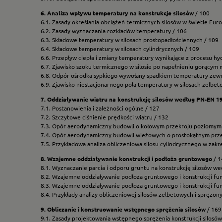
6. Analiza wpływu temperatury na konstrukcje silosów
/ 100
6.1. Zasady określania obciążeń termicznych silosów w świetle Eu
6.2. Zasady wyznaczania rozkładów temperatury / 106
6.3. Składowe temperatury w silosach prostopadłościennych / 109
6.4. Składowe temperatury w silosach cylindrycznych / 109
6.6. Przepływ ciepła i zmiany temperatury wynikające z procesu hyd
6.7. Zjawisko szoku termicznego w silosie po napełnieniu gorącym 
6.8. Odpór ośrodka sypkiego wywołany spadkiem temperatury zewn
6.9. Zjawisko niestacjonarnego pola temperatury w silosach żelbe
7. Oddziaływanie wiatru na konstrukcję silosów według PN-EN 1
7.1. Postanowienia i zależności ogólne / 127
7.2. Szczytowe ciśnienie prędkości wiatru / 132
7.3. Opór aerodynamiczny budowli o kołowym przekroju poziomym
7.4. Opór aerodynamiczny budowli wieżowych o prostokątnym prz
7.5. Przykładowa analiza obliczeniowa silosu cylindrycznego w zakr
8. Wzajemne oddziaływanie konstrukcji i podłoża gruntowego
/ 1
8.1. Wyznaczanie parcia i odporu gruntu na konstrukcję silosów w
8.2. Wzajemne oddziaływanie podłoża gruntowego i konstrukcji fu
8.3. Wzajemne oddziaływanie podłoża gruntowego i konstrukcji f
8.4. Przykłady analizy obliczeniowej silosów żelbetowych i sprężon
9. Obliczanie i konstruowanie wstępnego sprężenia silosów
/ 169
9.1. Zasady projektowania wstępnego sprężenia konstrukcji silosów