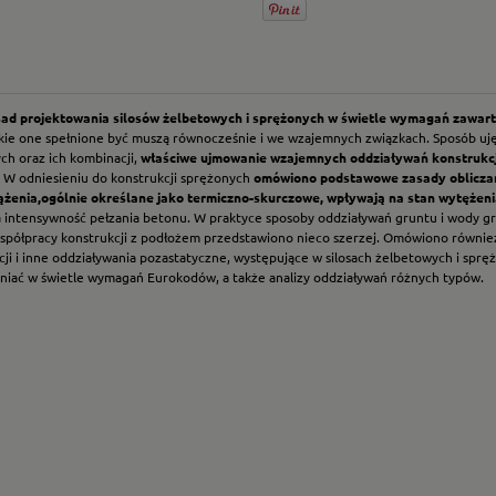
sad projektowania silosów żelbetowych i sprężonych w świetle wymagań zawar
tkie one spełnione być muszą równocześnie i we wzajemnych związkach. Sposób uj
ch oraz ich kombinacji,
właściwe ujmowanie wzajemnych oddziaływań konstrukcji
. W odniesieniu do konstrukcji sprężonych
omówiono podstawowe zasady obliczani
iążenia,ogólnie określane jako termiczno-skurczowe, wpływają na stan wytężeni
 intensywność pełzania betonu. W praktyce sposoby oddziaływań gruntu i wody gru
współpracy konstrukcji z podłożem przedstawiono nieco szerzej. Omówiono równi
cji i inne oddziaływania pozastatyczne, występujące w silosach żelbetowych i sp
dniać w świetle wymagań Eurokodów, a także analizy oddziaływań różnych typów.