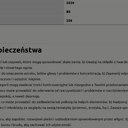
2020
B5
256
zpieczeństwa
i lub zszywek, które mogą spowodować skaleczenia. b) Uważaj na okładki z twarde
ła i otwartego ognia.
ć do zmęczenia wzroku, bólów głowy i problemów z koncentracją. b) Zapewnij odp
oczom i rozluźnić mięśnie.
ategorii mogą zawierać treści kontrowersyjne lub niezgodne z Twoimi przekonaniami
roru może prowadzić do oderwania od rzeczywistości i problemów z rozróżnieniem f
epokój, a nawet depresję.
t, co może prowadzić do zadławienia lub połknięcia małych elementów. b) Nadzoruj dz
eci i młodzieży ze względu na swoją tematykę (przemoc, erotyka, itp.). Zawsze sp
scu, aby zapobiec rozwojowi pleśni i uszkodzeniom spowodowanym przez wilgoć. b
z kurzu i brudu, aby zachować ich użyteczność.