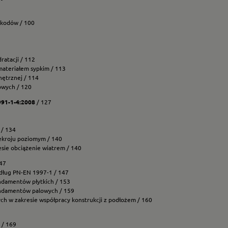
rokodów / 100
ratacji / 112
materiałem sypkim / 113
ętrznej / 114
towych / 120
991-1-4:2008
/ 127
 / 134
ekroju poziomym / 140
esie obciążenie wiatrem / 140
47
edług PN-EN 1997-1 / 147
ndamentów płytkich / 153
undamentów palowych / 159
ych w zakresie współpracy konstrukcji z podłożem / 160
 / 169