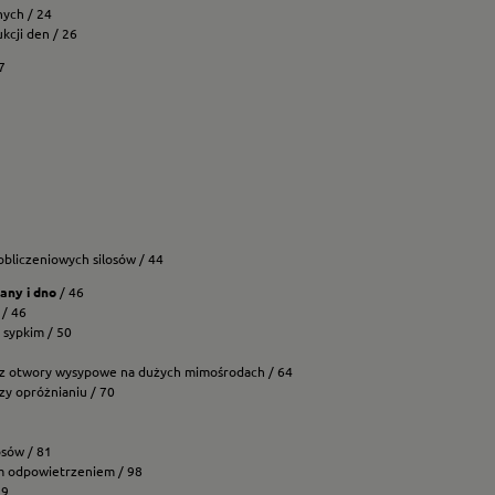
nych / 24
ukcji den / 26
7
bliczeniowych silosów / 44
any i dno
/ 46
 / 46
 sypkim / 50
zez otwory wysypowe na dużych mimośrodach / 64
rzy opróżnianiu / 70
osów / 81
m odpowietrzeniem / 98
99