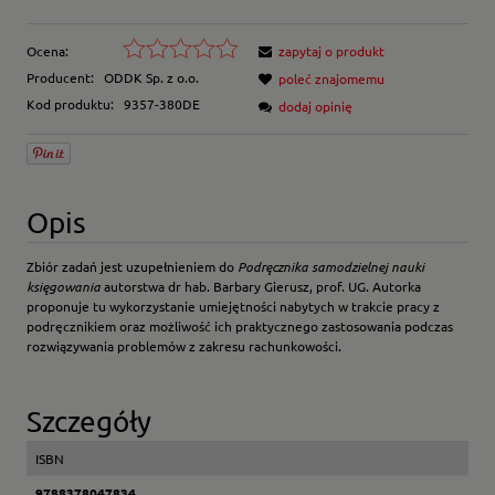
Ocena:
zapytaj o produkt
Producent:
ODDK Sp. z o.o.
poleć znajomemu
Kod produktu:
9357-380DE
dodaj opinię
Opis
Zbiór zadań jest uzupełnieniem do
Podręcznika samodzielnej nauki
księgowania
autorstwa dr hab. Barbary Gierusz, prof. UG. Autorka
proponuje tu wykorzystanie umiejętności nabytych w trakcie pracy z
podręcznikiem oraz możliwość ich praktycznego zastosowania podczas
rozwiązywania problemów z zakresu rachunkowości.
Szczegóły
ISBN
9788378047834