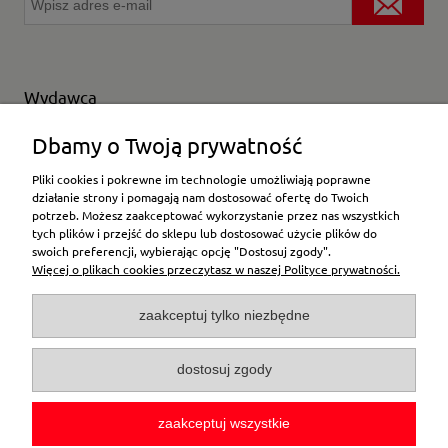
Wydawca
Wybierz producenta
Dbamy o Twoją prywatność
Pliki cookies i pokrewne im technologie umożliwiają poprawne
działanie strony i pomagają nam dostosować ofertę do Twoich
potrzeb. Możesz zaakceptować wykorzystanie przez nas wszystkich
Moje konto
tych plików i przejść do sklepu lub dostosować użycie plików do
swoich preferencji, wybierając opcję "Dostosuj zgody".
Więcej o plikach cookies przeczytasz w naszej Polityce prywatności.
Płatności i dostawa
zaakceptuj tylko niezbędne
Pomoc
dostosuj zgody
O firmie
zaakceptuj wszystkie