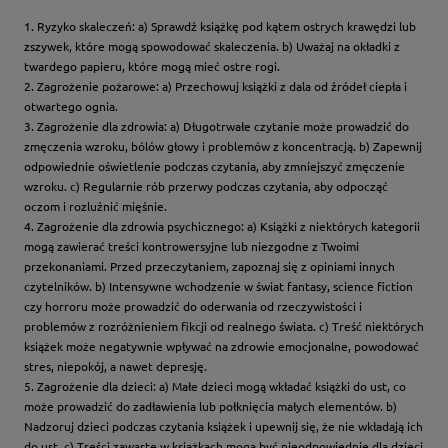
1. Ryzyko skaleczeń: a) Sprawdź książkę pod kątem ostrych krawędzi lub
zszywek, które mogą spowodować skaleczenia. b) Uważaj na okładki z
twardego papieru, które mogą mieć ostre rogi.
2. Zagrożenie pożarowe: a) Przechowuj książki z dala od źródeł ciepła i
otwartego ognia.
3. Zagrożenie dla zdrowia: a) Długotrwałe czytanie może prowadzić do
zmęczenia wzroku, bólów głowy i problemów z koncentracją. b) Zapewnij
odpowiednie oświetlenie podczas czytania, aby zmniejszyć zmęczenie
wzroku. c) Regularnie rób przerwy podczas czytania, aby odpocząć
oczom i rozluźnić mięśnie.
4. Zagrożenie dla zdrowia psychicznego: a) Książki z niektórych kategorii
mogą zawierać treści kontrowersyjne lub niezgodne z Twoimi
przekonaniami. Przed przeczytaniem, zapoznaj się z opiniami innych
czytelników. b) Intensywne wchodzenie w świat fantasy, science fiction
czy horroru może prowadzić do oderwania od rzeczywistości i
problemów z rozróżnieniem fikcji od realnego świata. c) Treść niektórych
książek może negatywnie wpływać na zdrowie emocjonalne, powodować
stres, niepokój, a nawet depresję.
5. Zagrożenie dla dzieci: a) Małe dzieci mogą wkładać książki do ust, co
może prowadzić do zadławienia lub połknięcia małych elementów. b)
Nadzoruj dzieci podczas czytania książek i upewnij się, że nie wkładają ich
do ust. c) Treści zawarte w książkach mogą być nieodpowiednie dla dzieci