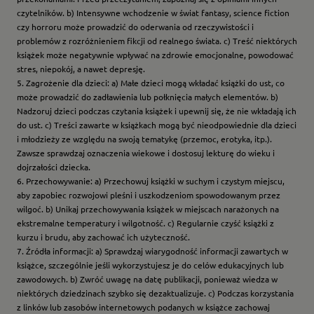
czytelników. b) Intensywne wchodzenie w świat fantasy, science fiction
czy horroru może prowadzić do oderwania od rzeczywistości i
problemów z rozróżnieniem fikcji od realnego świata. c) Treść niektórych
książek może negatywnie wpływać na zdrowie emocjonalne, powodować
stres, niepokój, a nawet depresję.
5. Zagrożenie dla dzieci: a) Małe dzieci mogą wkładać książki do ust, co
może prowadzić do zadławienia lub połknięcia małych elementów. b)
Nadzoruj dzieci podczas czytania książek i upewnij się, że nie wkładają ich
do ust. c) Treści zawarte w książkach mogą być nieodpowiednie dla dzieci
i młodzieży ze względu na swoją tematykę (przemoc, erotyka, itp.).
Zawsze sprawdzaj oznaczenia wiekowe i dostosuj lekturę do wieku i
dojrzałości dziecka.
6. Przechowywanie: a) Przechowuj książki w suchym i czystym miejscu,
aby zapobiec rozwojowi pleśni i uszkodzeniom spowodowanym przez
wilgoć. b) Unikaj przechowywania książek w miejscach narażonych na
ekstremalne temperatury i wilgotność. c) Regularnie czyść książki z
kurzu i brudu, aby zachować ich użyteczność.
7. Źródła informacji: a) Sprawdzaj wiarygodność informacji zawartych w
książce, szczególnie jeśli wykorzystujesz je do celów edukacyjnych lub
zawodowych. b) Zwróć uwagę na datę publikacji, ponieważ wiedza w
niektórych dziedzinach szybko się dezaktualizuje. c) Podczas korzystania
z linków lub zasobów internetowych podanych w książce zachowaj