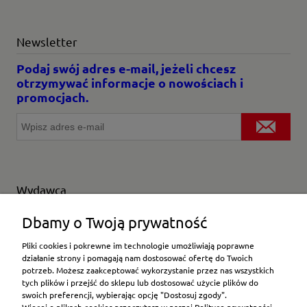
Newsletter
Podaj swój adres e-mail, jeżeli chcesz
otrzymywać informacje o nowościach i
promocjach.
Wydawca
Wybierz producenta
Dbamy o Twoją prywatność
Pliki cookies i pokrewne im technologie umożliwiają poprawne
działanie strony i pomagają nam dostosować ofertę do Twoich
potrzeb. Możesz zaakceptować wykorzystanie przez nas wszystkich
Moje konto
tych plików i przejść do sklepu lub dostosować użycie plików do
swoich preferencji, wybierając opcję "Dostosuj zgody".