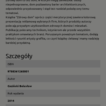
Zdrowy dom to też dom, w którym mogą zamieszkać osoby
niepełnosprawne, dom pozbawiony barier architektonicznych,
odpowiednio przystosowany i stąd też rozdział poświęcony temu
tematowi.
Książka "Zdrowy dom" oprócz części merytorycznej zawiera kolorową
prezentację reklamową wybranych firm, których produkty autorzy
polecają przyszłym użytkownikom zdrowych domów i mieszkań.
Publikację polecamy technikom, inżynierom ale przede wszystkim
praktykom omawianych branż. Poruszanym poważnym tematom, dodają
lekkości rysunki artysty grafika, co czyni książkę ciekawą i mamy nadzieję
bardziej przydatną.
Szczegóły
ISBN
9788361265801
Autor
Gaziński Bolesław
Rok wydania
2014