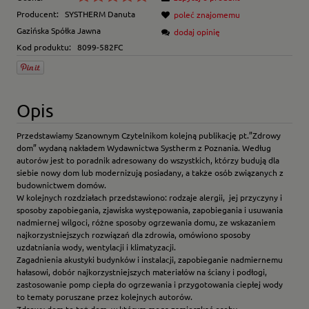
Producent:
SYSTHERM Danuta
poleć znajomemu
Gazińska Spółka Jawna
dodaj opinię
Kod produktu:
8099-582FC
Opis
Przedstawiamy Szanownym Czytelnikom kolejną publikację pt.”Zdrowy
dom” wydaną nakładem Wydawnictwa Systherm z Poznania. Według
autorów jest to poradnik adresowany do wszystkich, którzy budują dla
siebie nowy dom lub modernizują posiadany, a także osób związanych z
budownictwem domów.
W kolejnych rozdziałach przedstawiono: rodzaje alergii, jej przyczyny i
sposoby zapobiegania, zjawiska występowania, zapobiegania i usuwania
nadmiernej wilgoci, różne sposoby ogrzewania domu, ze wskazaniem
najkorzystniejszych rozwiązań dla zdrowia, omówiono sposoby
uzdatniania wody, wentylacji i klimatyzacji.
Zagadnienia akustyki budynków i instalacji, zapobieganie nadmiernemu
hałasowi, dobór najkorzystniejszych materiałów na ściany i podłogi,
zastosowanie pomp ciepła do ogrzewania i przygotowania ciepłej wody
to tematy poruszane przez kolejnych autorów.