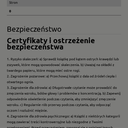
Stron
0
Bezpieczeństwo
Certyfikaty i ostrzeżenie
bezpieczeństwa
1. Ryzyko skaleczeń: a) Sprawdź książkę pod kątem ostrych krawędzi lub
zszywek, które mogą spowodować skaleczenia. b) Uważaj na okładki z
twardego papieru, które mogą mieć ostre rogi.
2. Zagrożenie pożarowe: a) Przechowuj książki z dala od źródeł ciepła i
otwartego ognia.
3. Zagrożenie dla zdrowia: a) Długotrwałe czytanie może prowadzić do
zmęczenia wzroku, bólów głowy i problemów z koncentracją. b) Zapewnij
odpowiednie oświetlenie podczas czytania, aby zmniejszyć zmęczenie
wzroku. c) Regularnie rób przerwy podczas czytania, aby odpocząć
oczom i rozluźnić mięśnie.
4. Zagrożenie dla zdrowia psychicznego: a) Książki z niektórych kategorii
mogą zawierać treści kontrowersyjne lub niezgodne z Twoimi
przekonaniami. Przed przeczytaniem, zapoznaj się z opiniami innych