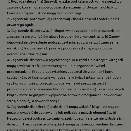
1. Ryzyko skaleczeń: a) Sprawdź książkę pod kątem ostrych krawędzi lub
zszywek, które mogą spowodować skaleczenia. b) Uważaj na okładki z
twardego papieru, które mogą mieć ostre rogi.
2. Zagrożenie pożarowe: a) Przechowuj książki z dala od źródeł ciepła i
otwartego ognia.
3. Zagrożenie dla zdrowia: a) Długotrwałe czytanie może prowadzić do
zmęczenia wzroku, bólów głowy i problemów z koncentracją. b) Zapewnij
odpowiednie oświetlenie podczas czytania, aby zmniejszyć zmęczenie
wzroku. c) Regularnie rób przerwy podczas czytania, aby odpocząć
oczom i rozluźnić mięśnie.
4. Zagrożenie dla zdrowia psychicznego: a) Książki z niektórych kategorii
mogą zawierać treści kontrowersyjne lub niezgodne z Twoimi
przekonaniami. Przed przeczytaniem, zapoznaj się z opiniami innych
czytelników. b) Intensywne wchodzenie w świat fantasy, science fiction
czy horroru może prowadzić do oderwania od rzeczywistości i
problemów z rozróżnieniem fikcji od realnego świata. c) Treść niektórych
książek może negatywnie wpływać na zdrowie emocjonalne, powodować
stres, niepokój, a nawet depresję.
5. Zagrożenie dla dzieci: a) Małe dzieci mogą wkładać książki do ust, co
może prowadzić do zadławienia lub połknięcia małych elementów. b)
Nadzoruj dzieci podczas czytania książek i upewnij się, że nie wkładają ich
do ust. c) Treści zawarte w książkach mogą być nieodpowiednie dla dzieci
i młodzieży ze względu na swoją tematykę (przemoc, erotyka, itp.).