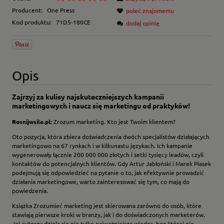
Producent:
One Press
poleć znajomemu
Kod produktu:
71D5-180CE
dodaj opinię
Opis
Zajrzyj za kulisy najskuteczniejszych kampanii
marketingowych i naucz się marketingu od praktyków!
Rosnijwsile.pl:
Zrozum marketing. Kto jest Twoim klientem?
Oto pozycja, która zbiera doświadczenia dwóch specjalistów działających
marketingowo na 67 rynkach i w kilkunastu językach. Ich kampanie
wygenerowały łącznie 200 000 000 złotych i setki tysięcy leadów, czyli
kontaktów do potencjalnych klientów. Gdy Artur Jabłoński i Marek Piasek
podejmują się odpowiedzieć na pytanie o to, jak efektywnie prowadzić
działania marketingowe, warto zainteresować się tym, co mają do
powiedzenia.
Książka Zrozumieć marketing jest skierowana zarówno do osób, które
stawiają pierwsze kroki w branży, jak i do doświadczonych marketerów.
Jej autorzy dzielą się nie tylko najważniejszą wiedzą, bez której nie