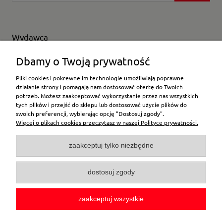
Wydawca
Wybierz producenta
Dbamy o Twoją prywatność
Pliki cookies i pokrewne im technologie umożliwiają poprawne
działanie strony i pomagają nam dostosować ofertę do Twoich
potrzeb. Możesz zaakceptować wykorzystanie przez nas wszystkich
Moje konto
tych plików i przejść do sklepu lub dostosować użycie plików do
swoich preferencji, wybierając opcję "Dostosuj zgody".
Więcej o plikach cookies przeczytasz w naszej Polityce prywatności.
Płatności i dostawa
zaakceptuj tylko niezbędne
Pomoc
dostosuj zgody
O firmie
zaakceptuj wszystkie